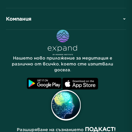
Обзор
Сътрудничества
Планирайте Вашето посещение
Компания
Професионално подразделение
Безплатни медитации
Статии
Електронни книги
Контакт
Полезни връзки
Кариери
Истории
Нашите хора
Нашето ново приложение за медитация е
Партньорска програма
Локации
различно от всичко, което сте изпитвали
досега.
Често задавани въпроси
Условия
Архиви
ПОДКАСТ!
Разширяване на съзнанието