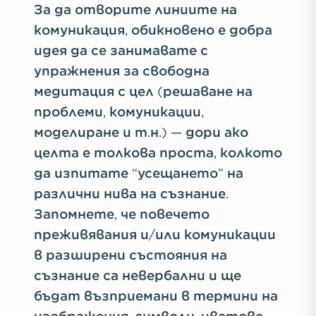
За да отворите линиите на
комуникация, обикновено е добра
идея да се занимавате с
упражнения за свободна
медитация с цел (решаване на
проблеми, комуникации,
моделиране и т.н.) — дори ако
целта е толкова проста, колкото
да изпитате “усещането” на
различни нива на съзнание.
Запомнете, че повечето
преживявания и/или комуникации
в разширени състояния на
съзнание са невербални и ще
бъдат възприемани в термини на