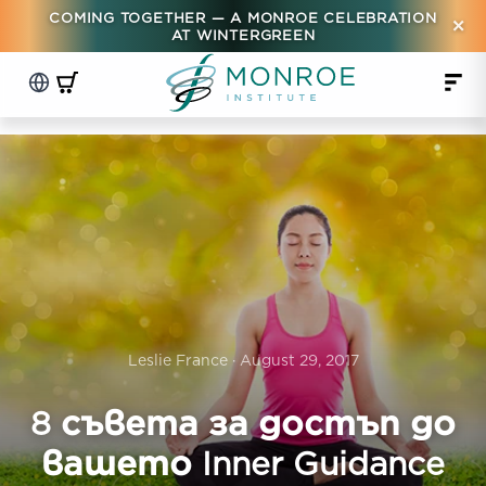
COMING TOGETHER — A MONROE CELEBRATION
×
AT WINTERGREEN
Leslie France · August 29, 2017
8 съвета за достъп до
вашето Inner Guidance