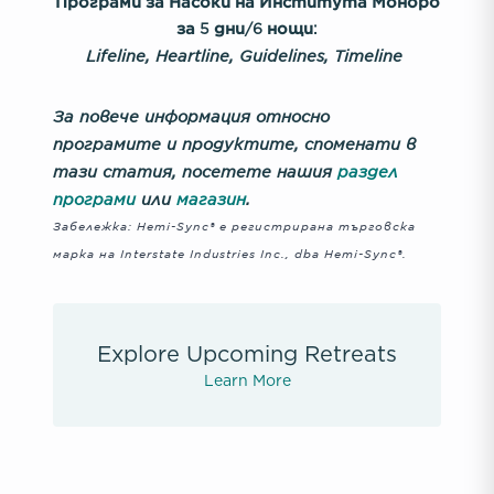
Програми за Насоки на Института Моноро
за 5 дни/6 нощи:
Lifeline, Heartline, Guidelines, Timeline
За повече информация относно
програмите и продуктите, споменати в
тази статия, посетете нашия
раздел
програми
или
магазин
.
Забележка: Hemi-Sync® е регистрирана търговска
марка на Interstate Industries Inc., dba Hemi-Sync®.
Explore Upcoming Retreats
Learn More