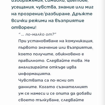
изображения, символи, цветове,
усещания, чувства, знание или миг
на прозрение/разбиране. Дръжте
всички режими на възприятие
отворени!
“ … по-малко от?”
При установяване на комуникация,
първото значение или възприятие,
което получите, обикновено е
правилното. Следвайте това. Не
анализирайте откъде идва
информацията.
Чувствата са по-ясни от
данните. Когато съзнателният
ум се намеси и се опита да добави
своето тълкуване, следвайте