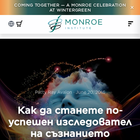
COMING TOGETHER — A MONROE CELEBRATION
×
AT WINTERGREEN
Patty Ray Avalon · June 20, 2016
Как да станете по-
успешен изследовател
на съзнанието