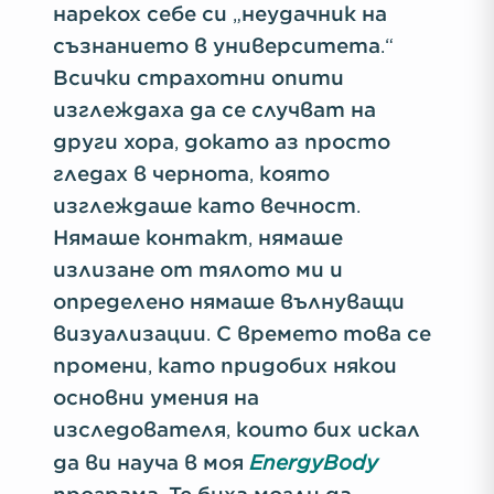
нарекох себе си „неудачник на
съзнанието в университета.“
Всички страхотни опити
изглеждаха да се случват на
други хора, докато аз просто
гледах в чернота, която
изглеждаше като вечност.
Нямаше контакт, нямаше
излизане от тялото ми и
определено нямаше вълнуващи
визуализации. С времето това се
промени, като придобих някои
основни умения на
изследователя, които бих искал
EnergyBody
да ви науча в моя