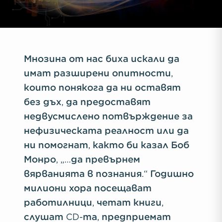
Мнозина от нас биха искали да
имат разширени опитности,
които понякога да ни оставят
без дъх, да предоставят
недвусмислено потвърждение за
нефизическата реалност или да
ни помогнат, както би казал Боб
Монро, „…да превърнем
вярванията в познания.“ Годишно
милиони хора посещават
работилници, четат книги,
слушат CD-та, предприемат