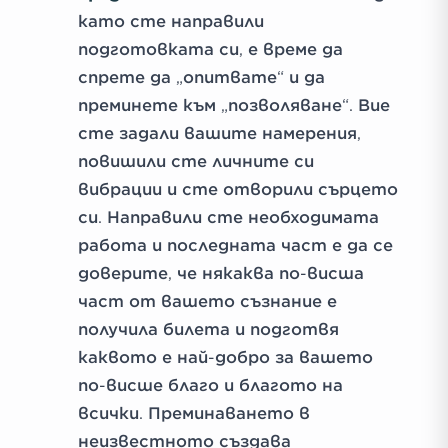
като сте направили
подготовката си, е време да
спрете да „опитвате“ и да
преминете към „позволяване“. Вие
сте задали вашите намерения,
повишили сте личните си
вибрации и сте отворили сърцето
си. Направили сте необходимата
работа и последната част е да се
доверите, че някаква по-висша
част от вашето съзнание е
получила билета и подготвя
каквото е най-добро за вашето
по-висше благо и благото на
всички. Преминаването в
неизвестното създава