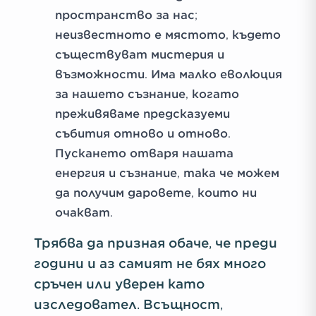
пространство за нас;
неизвестното е мястото, където
съществуват мистерия и
възможности. Има малко еволюция
за нашето съзнание, когато
преживяваме предсказуеми
събития отново и отново.
Пускането отваря нашата
енергия и съзнание, така че можем
да получим даровете, които ни
очакват.
Трябва да призная обаче, че преди
години и аз самият не бях много
сръчен или уверен като
изследовател. Всъщност,