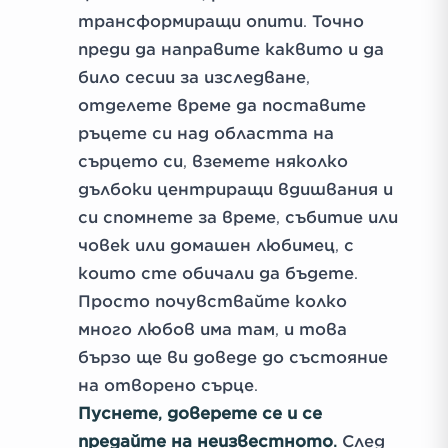
трансформиращи опити. Точно
преди да направите каквито и да
било сесии за изследване,
отделете време да поставите
ръцете си над областта на
сърцето си, вземете няколко
дълбоки центриращи вдишвания и
си спомнете за време, събитие или
човек или домашен любимец, с
които сте обичали да бъдете.
Просто почувствайте колко
много любов има там, и това
бързо ще ви доведе до състояние
на отворено сърце.
Пуснете, доверете се и се
предайте на неизвестното.
След