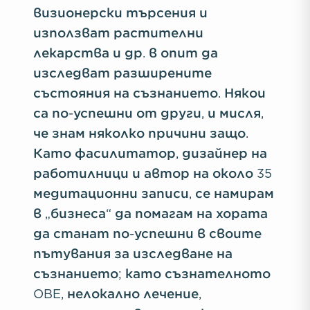
визионерски търсения и
използват растителни
лекарства и др. в опит да
изследват разширените
състояния на съзнанието. Някои
са по-успешни от други, и мисля,
че знам няколко причини защо.
Като фасилитатор, дизайнер на
работилници и автор на около 35
медитационни записи, се намирам
в „бизнеса“ да помагам на хората
да станат по-успешни в своите
пътувания за изследване на
съзнанието; като съзнателното
OBE, нелокално лечение,