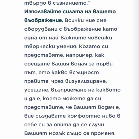
твърдо в съзнанието.“
Използвайте силата на вашето
въображение.
Всички ние сме
оборудвани с въображение като
една от най-важните човешки
творчески умения. Когато си
представяте, например, как
срещате вашия водач за първи
път, ето какво всъщност
правите: чрез визуализиране,
усещане, възприемане на каквото
и да е, което можете да си
представите, че вашият водач е,
вие създавате комфортно ниво в
себе си за опита да се случи.
Вашият мозък също се променя.