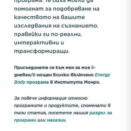
програма. Те биха могли да
помогнат за подобряване на
качеството на вашите
изследвания на съзнанието,
правейки ги по-реални,
интерактивни и
трансформиращи.
Присъединете се към мен за моя 5-
Energy
дневен/6-нощен всичко-включено
Body
програма
в Института Монро.
За повече информация относно
програмите и продуктите, споменати в
тази статия, посетете нашия
раздел за
програми
или
магазин
.