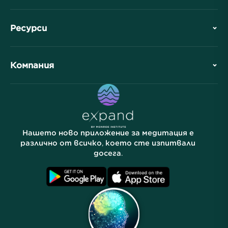
История
Ресурси
Обзор
Сътрудничества
Планирайте Вашето посещение
Компания
Професионално подразделение
Безплатни медитации
Статии
Електронни книги
Контакт
Полезни връзки
Кариери
Истории
Нашите хора
Нашето ново приложение за медитация е
Партньорска програма
Локации
различно от всичко, което сте изпитвали
досега.
Често задавани въпроси
Условия
Архиви