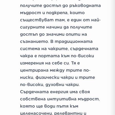
получите достъп до ръководната
мъдрост и подкрепа, които
съществуват там, е един от най-
сигурните начини да получите
достъп до значими опити на
съзнанието. В традиционната
система на чакрите, сърдечната
чакра е портата към по-високи
измерения на себе си. Тя е
центрирана между трите по-
ниски, физически чакри и трите
по-високи, духовни чакри.
Сърдечната енергия има своя
собствена интуитивна мъдрост,
която ще води пътя към
целенасочени, релевантни и