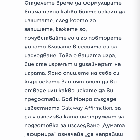
Отделете време да формулирате
внимателно какво бихте искали да
изпитате, след което го
запишете, кажете го,
почувствайте го и го повторете,
докато влизате в сесията си за
изследване. Това е вашата игра,
вие сте играчът и дизайнерът на
играта. Ясно опишете на себе си
къде искате вашият опит да ви
отведе или какво искате да ви
предостави. Боб Монро създаде
известната Gateway Affirmation, за
да я използва като инструмент за
подготовка за изследване. Думата
„афирмира“ означава „да направиш