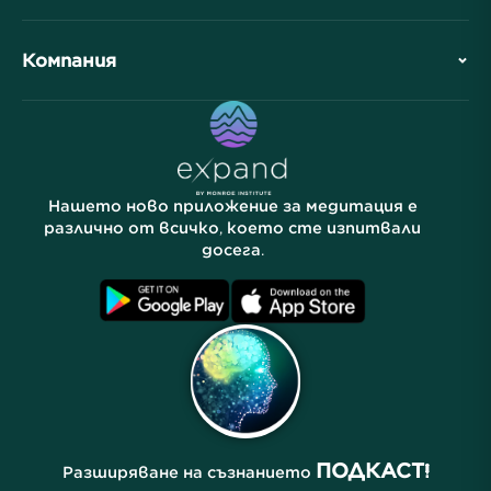
Сътрудничества
Планирайте Вашето посещение
Компания
Професионално подразделение
Безплатни медитации
Статии
Електронни книги
Контакт
Полезни връзки
Кариери
Истории
Нашите хора
Нашето ново приложение за медитация е
Партньорска програма
Локации
различно от всичко, което сте изпитвали
досега.
Често задавани въпроси
Условия
Архиви
ПОДКАСТ!
Разширяване на съзнанието