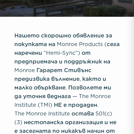
Нашето скорошно обявление за
покупката на Monroe Products (сега
наречени “Hemi-Sync”) от
предприемача и поддръжник на
Monroe Гарарет Стивънс
предизвика вълнение, както и
малко объркване. Позволете ми
да уточня веднага — The Monroe
Institute (TMI) НЕ е продаден.
The Monroe Institute остава 501(c)
(3) нестопанска организация и не
е засегната по никакъв начин от