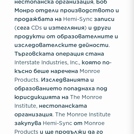
нестопанска организация, Боб
Монро отдели производството и
продажбата на Hemi-Sync записи
(сега CDs и изтегляния) и други
продукти от образователните и
изследователските дейности.
Търговската операция стана
Interstate Industries, Inc., която по-
късно беше наречена Monroe
Products. Изследванията и
образованието попаднаха под
юрисдикцията на The Monroe
Institute, нестопанската
организация. The Monroe Institute
закупува Hemi-Sync от Monroe
Products и ще продължи да го