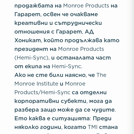
продажбата на Monroe Products на
Гарарет, освен че очакваме
креативни и сътруднически
отношения с Гарарет, АД
Хоникат, който продължава като
президент на Monroe Products
(Hemi-Sync), и останалата част
от екипа на Hemi-Sync.
Ако не сте били наясно, че The
Monroe Institute и Monroe
Products/Hemi-Sync са отделни
корпоративни субекти, мога да
разбера защо може да се чудите.
Ето каква е ситуацията: Преди
няколко години, когато TMI стана