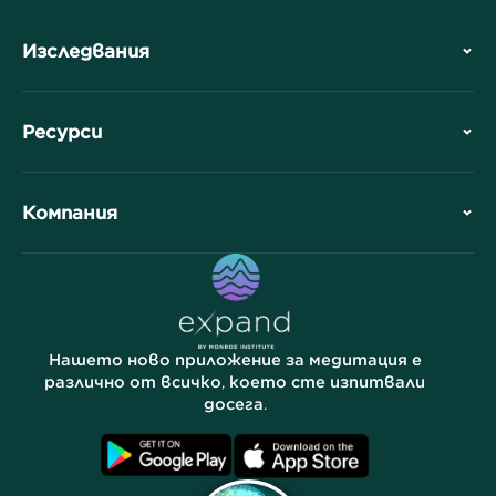
Изследвания
История
Ресурси
Обзор
Сътрудничества
Планирайте Вашето посещение
Компания
Професионално подразделение
Безплатни медитации
Статии
Електронни книги
Контакт
Полезни връзки
Кариери
Истории
Нашите хора
Нашето ново приложение за медитация е
Партньорска програма
Локации
различно от всичко, което сте изпитвали
досега.
Често задавани въпроси
Условия
Архиви