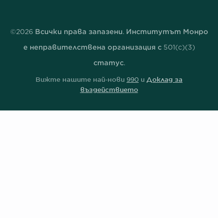
©2026 Всички права запазени. Институтът Монро
е неправителствена организация с 501(c)(3)
статус.
Вижте нашите най-нови
990
и
Доклад за
въздействието