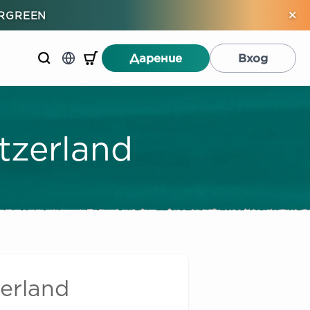
×
ERGREEN
Дарение
Вход
tzerland
erland