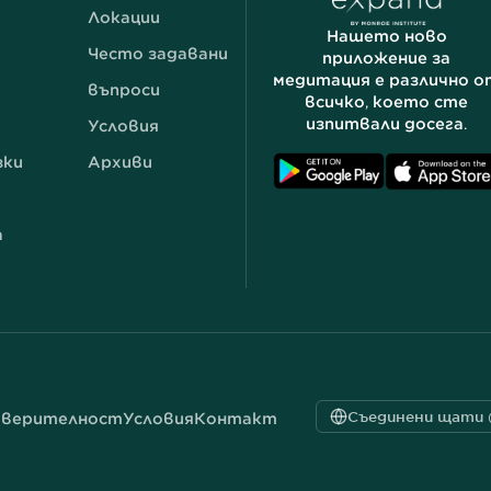
Локации
Нашето ново
Често задавани
приложение за
медитация е различно о
въпроси
всичко, което сте
изпитвали досега.
Условия
зки
Архиви
а
Съединени щати 
оверителност
Условия
Контакт