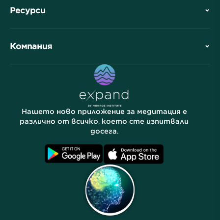
История
Ресурси
Обзор
Сътрудничества
Планирайте Вашето посещение
Компания
Професионално подразделение
Безплатни медитации
Статии
Електронни книги
Контакт
Полезни връзки
Кариери
Истории
Нашите хора
Нашето ново приложение за медитация е
Партньорска програма
Локации
различно от всичко, което сте изпитвали
досега.
Често задавани въпроси
Условия
Архиви