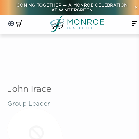
COMING TOGETHER — A MONROE CELEBRATION
×
AT WINTERGREEN
John Irace
Group Leader