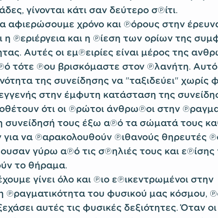
άδες, γίνονται κάτι σαν δεύτερο σπίτι.
 να αφιερώσουμε χρόνο και πόρους στην έρευν
αι η περιέργεια και η πίεση των ορίων της σ
τας. Αυτές οι εμπειρίες είναι μέρος της ανθ
ό τότε που βρισκόμαστε στον πλανήτη. Αυτό
κανότητα της συνείδησης να "ταξιδεύει" χωρίς
 εγγενής στην έμφυτη κατάσταση της συνείδη
οθέτουν ότι οι πρώτοι άνθρωποι στην πραγμ
 συνείδησή τους έξω από τα σώματά τους κ
 για να παρακολουθούν πιθανούς θηρευτές π
ουσαν γύρω από τις σπηλιές τους και επίσης 
ύν το θήραμα.
χουμε γίνει όλο και πιο επικεντρωμένοι στην
πραγματικότητα του φυσικού μας κόσμου, π
εχάσει αυτές τις φυσικές δεξιότητες. Όταν οι