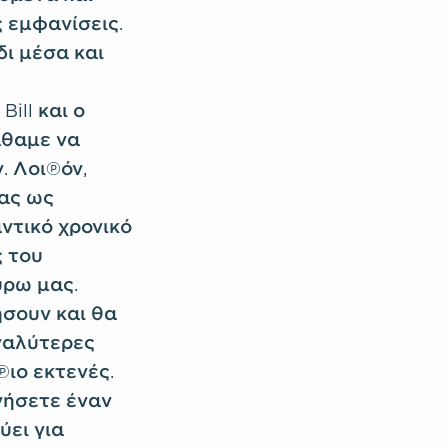
 εμφανίσεις.
δι μέσα και
ill και ο
άθαμε να
. Λοιπόν,
ας ως
ντικό χρονικό
ς του
ύρω μας.
ήσουν και θα
γαλύτερες
ιο εκτενές.
ργήσετε έναν
ύει για