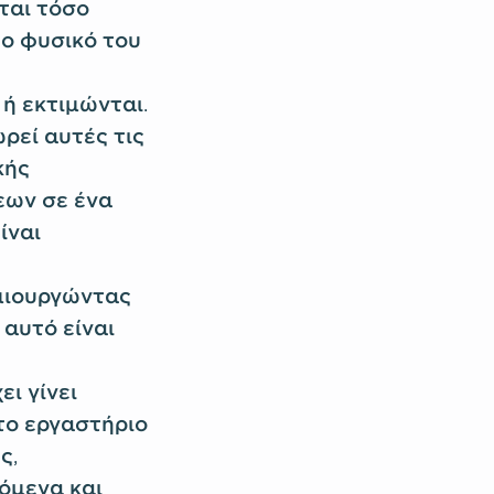
ται τόσο
το φυσικό του
ή εκτιμώνται.
ρεί αυτές τις
κής
εων σε ένα
ίναι
ημιουργώντας
αυτό είναι
ι γίνει
το εργαστήριο
ς,
όμενα και