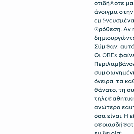
οτιδήποτε μαθ
άνοιγμα στην
εμπνευσμένα 
πρόθεση. Αν 
δημιουργώντα
Σύμπαν: αυτό 
Οι OBEs φαίν
Περιλαμβάνον
συμφωνημένη 
όνειρα, τα κα
θάνατο, τη σ
τηλεπαθητική
ανώτερο εαυτ
όσα είναι. Η
οποιασδήποτε
εμπειρία".