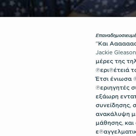
Επαναδημοσιευμέ
''Και Ααααα
Jackie Gleas
μέρες της τη
περιπέτειά τ
Έτσι ένιωσα 
περιηγητές συ
εξάωρη εντατ
συνείδησης, 
ανακάλυψη μέ
μάθησης, και
επαγγελματικ