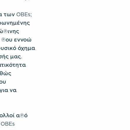
α των OBEs;
υμφωνημένης
ρώπινης
 που εννοώ
 φυσικό όχημα
σής μας.
ατικότητα
αθώς
ου
για να
ολλοί από
 OBEs