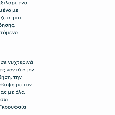
ξιλάρι, ένα
μένο με
ζετε μια
δησης,
πτόμενο
σε νυχτερινά
ίες κοντά στον
δηση, την
επαφή με τον
τας με όλα
έσω
 "κορυφαία