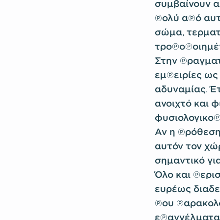
συμβαίνουν α
πολύ από αυτ
σώμα, τερματί
τροποποιημέν
Στην πραγματ
εμπειρίες ως
αδυναμίας. Έ
ανοιχτό και φ
φυσιολογικοπ
Αν η πρόθεση
αυτόν τον χώ
σημαντικό για
Όλο και περισ
ευρέως διαδε
που παρακολο
επαγγέλματα,