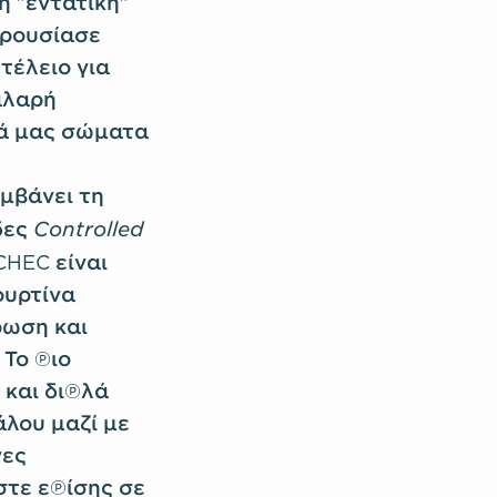
η "εντατική"
παρουσίασε
τέλειο για
αλαρή
κά μας σώματα
μβάνει τη
Controlled
δες
CHEC είναι
ουρτίνα
ρωση και
 Το πιο
 και διπλά
άλου μαζί με
νες
στε επίσης σε