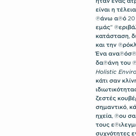
ήταν ένας ατρ
είναι η τέλει
πάνω από 20 
εμάς" περιβά
κατάσταση, δ
και την πρόκ
Ένα αναπόσπα
δαπάνη του π
Holistic Envi
κάτι σαν κλίν
ιδιωτικότητα
ζεστές κουβέ
σημαντικό, κ
ηχεία, που σα
τους επιλεγμ
συχνότητες ε