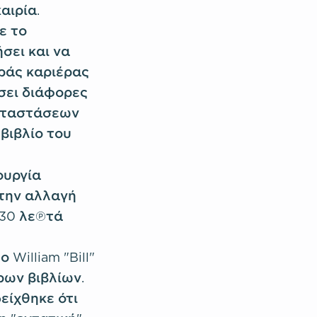
αιρία.
ε το
σει και να
κράς καριέρας
σει διάφορες
καταστάσεων
βιβλίο του
ουργία
την αλλαγή
 30 λεπτά
William "Bill"
ρων βιβλίων.
είχθηκε ότι