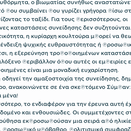
υθόρμητα, ο βιωματίας συνήθως αναστατώνε
ό που συμβαίνει που γυρίζει γρήγορα πίσω σ
ζοντας το ταξίδι. Για τους περισσότερους, οι
ες καταστάσεις συνείδησης δεν συζητούνται 
ικότητα, η κυρίαρχη κουλτούρα μπορεί να θεω
 ένδειξη ψυχικής ευθραυστότητας ή προσωπι
τσι, η εξερεύνηση τροποποιημένων καταστάσ
ιλόξενο περιβάλλον όπου αυτές οι εμπειρίες ε
οιημένες είναι μια μοναδική ευχαρίστηση.
 οδηγεί την αμαξοστοιχία της συνείδησης, δ
ρο, ανακοινώνετε σε ένα σκεπτόμενο Σύμπαν: 
 μένα!
σότερο, το ενδιαφέρον για την έρευνα αυτή έχε
δομένο και ενθουσιώδες. Οι συμμετέχοντες σ
ύθησα εκπροσωπούσαν μια σειρά από ηλικίε
 προσωπικό υπόβαθρο, πολιτισμικά συμφραζ