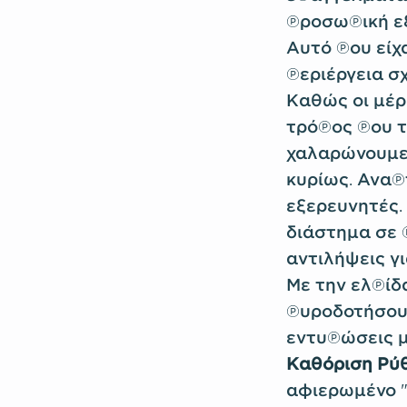
προσωπική εξ
Αυτό που είχα
περιέργεια σχ
Καθώς οι μέρε
τρόπος που τ
χαλαρώνουμε 
κυρίως. Αναπ
εξερευνητές.
διάστημα σε 
αντιλήψεις γι
Με την ελπίδα
πυροδοτήσουν
εντυπώσεις μ
Καθόριση Ρύθ
αφιερωμένο "