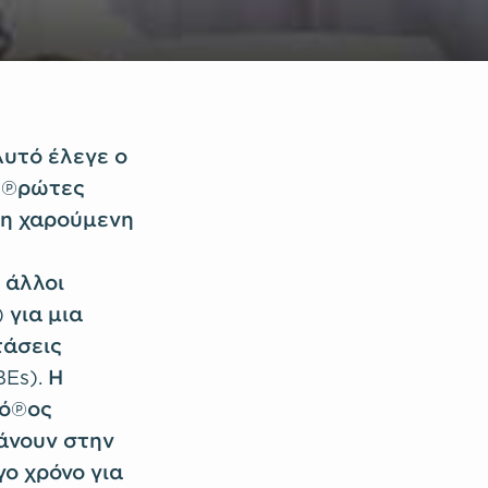
υτό έλεγε ο
ς πρώτες
νη χαρούμενη
 άλλοι
 για μια
τάσεις
Es). Η
ρόπος
άνουν στην
ο χρόνο για