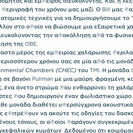
όμητος και έμπειρος διευκολυντής. Και, η λέξ
α περιγραφή του χρόνου μας μαζί. Ο Bill μας 
ατομικές τεχνικές για να δημιουργήσουμε το "
λλον στο οποίο να βιώσουμε μια εξαιρετικά χ
ιευκολύνοντας την αποκόλληση από τα φυσι
ληση της OBE.
στο μέρος της εμπειρίας χαλάρωσης περιλα
ερισσότερου χρόνου σας σε μία από τις μονά
ronmental Chambers (CHEC)
του TMI. Η μονάδα 
η σε βαγόνι Pullman με μια μαύρη, φραγμένη, κ
ς, ένα άνετο στρώμα που ενθαρρύνει τη χαλά
ρτες που δημιουργούν έναν φωλιάστικο χώρο.
άθε μονάδα διαθέτει υπερσύγχρονα ακουστικά
ς επιτρέπουν να ακούτε τις οδηγίες του δασκ
ένους τόνους, οι οποίοι παράγουν συγκεκριμέ
γκεφαλικών κυμάτων. Δεδομένου ότι κοιμόμα