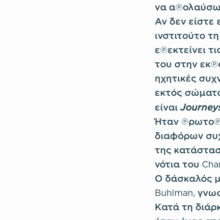
να απολαύσω γ
Αν δεν είστε 
ινστιτούτο τη
επεκτείνει τ
του στην εκπ
ηχητικές συχ
εκτός σώματο
J
ourney
είναι
Ήταν πρωτοπό
διαφόρων συ
της κατάστασ
νότια του Cha
Ο δάσκαλός μα
Buhlman, γνω
Κατά τη διάρ