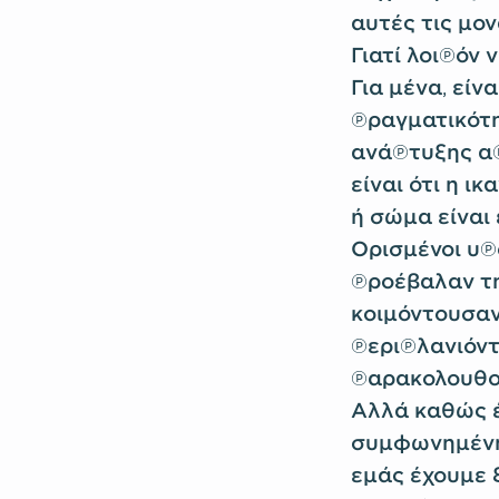
αυτές τις μον
Γιατί λοιπόν
Για μένα, είν
πραγματικότη
ανάπτυξης απ
είναι ότι η ι
ή σώμα είναι
Ορισμένοι υπ
προέβαλαν τη
κοιμόντουσαν
περιπλανιόντ
παρακολουθο
Αλλά καθώς έ
συμφωνημένη 
εμάς έχουμε ξ