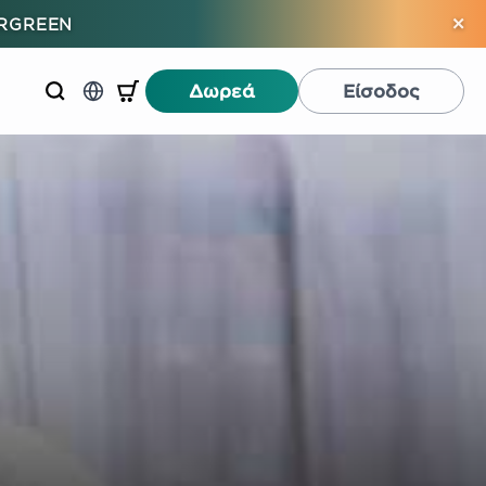
×
ERGREEN
Δωρεά
Είσοδος