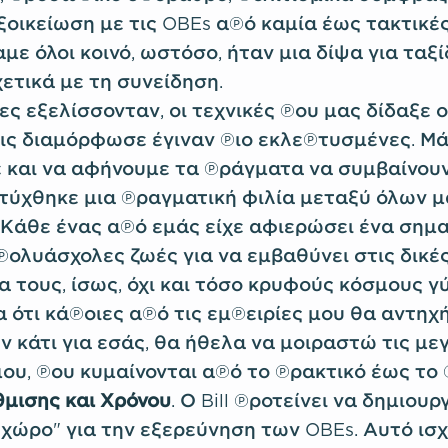
οικείωση με τις OBEs από καμία έως τακτικές
με όλοι κοινό, ωστόσο, ήταν μια δίψα για ταξί
ετικά με τη συνείδηση.
ς εξελίσσονταν, οι τεχνικές που μας δίδαξε ο B
ις διαμόρφωσε έγιναν πιο εκλεπτυσμένες. Μ
και να αφήνουμε τα πράγματα να συμβαίνουν
τύχθηκε μια πραγματική φιλία μεταξύ όλων μ
 Κάθε ένας από εμάς είχε αφιερώσει ένα σημα
πολυάσχολες ζωές για να εμβαθύνει στις δικέ
α τους, ίσως, όχι και τόσο κρυφούς κόσμους γ
 ότι κάποιες από τις εμπειρίες μου θα αντηχ
 κάτι για εσάς, θα ήθελα να μοιραστώ τις με
ου, που κυμαίνονται από το πρακτικό έως το π
μισης και Χρόνου
. Ο Bill προτείνει να δημιου
χώρο" για την εξερεύνηση των OBEs. Αυτό ισχ