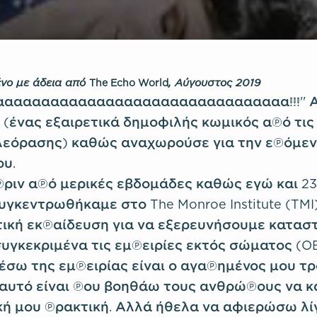
νο με άδεια από
, Αύγουστος 2019
The Echo World
ααααααααααααααααααααααααααααααααα!!!'' Α
on (ένας εξαιρετικά δημοφιλής κωμικός από τι
λεόρασης) καθώς αναχωρούσε για την επόμε
ου.
πριν από μερικές εβδομάδες καθώς εγώ και 23
γκεντρωθήκαμε στο The Monroe Institute (TMI)
ική εκπαίδευση για να εξερευνήσουμε κατασ
συγκεκριμένα τις εμπειρίες εκτός σώματος (OB
σω της εμπειρίας είναι ο αγαπημένος μου τ
 αυτό είναι που βοηθάω τους ανθρώπους να κ
ή μου πρακτική. Αλλά ήθελα να αφιερώσω λίγ