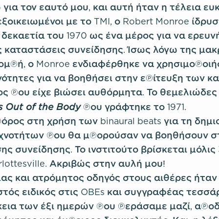
ια τον εαυτό μου, και αυτή ήταν η τέλεια ευκ
εξοικειωμένοι με το TMI, ο Robert Monroe ίδρυσ
 δεκαετία του 1970 ως ένα μέρος για να ερευνή
ις καταστάσεις συνείδησης. Ίσως λόγω της μα
ομπή, ο Monroe ενδιαφέρθηκε να χρησιμοποιή
νότητες για να βοηθήσει στην επίτευξη των 
ς που είχε βιώσει αυθόρμητα. Το θεμελιώδες 
s Out of the Body
που γράφτηκε το 1971.
ρος στη χρήση των binaural beats για τη δημι
χνοτήτων που θα μπορούσαν να βοηθήσουν σ
ης συνείδησης. Το ινστιτούτο βρίσκεται μόλις
rlottesville. Ακριβώς στην αυλή μου!
ς και ατρόμητος οδηγός στους αιθέρες ήταν ο 
στός ειδικός στις OBEs και συγγραφέας τεσσά
κεια των έξι ημερών που περάσαμε μαζί, αποδ