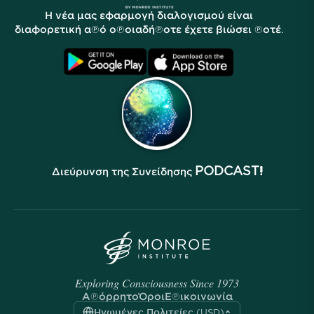
Ιστορίες
Ο κόσμος μας
Η νέα μας εφαρμογή διαλογισμού είναι
Πρόγραμμα Συνεργατών
Τοποθεσίες
διαφορετική από οποιαδήποτε έχετε βιώσει ποτέ.
Συχνές Ερωτήσεις
Όροι
Αρχεία
PODCAST!
Διεύρυνση της Συνείδησης
Exploring Consciousness Since 1973
Απόρρητο
Όροι
Επικοινωνία
Ηνωμένες Πολιτείες (USD)