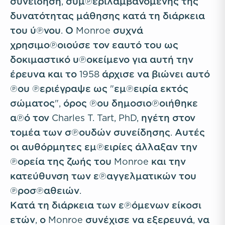
συνείδηση, συμπεριλαμβανομένης της
δυνατότητας μάθησης κατά τη διάρκεια
του ύπνου. Ο Monroe συχνά
χρησιμοποιούσε τον εαυτό του ως
δοκιμαστικό υποκείμενο για αυτή την
έρευνα και το 1958 άρχισε να βιώνει αυτό
που περιέγραψε ως "εμπειρία εκτός
σώματος", όρος που δημοσιοποιήθηκε
από τον Charles T. Tart, PhD, ηγέτη στον
τομέα των σπουδών συνείδησης. Αυτές
οι αυθόρμητες εμπειρίες άλλαξαν την
πορεία της ζωής του Monroe και την
κατεύθυνση των επαγγελματικών του
προσπαθειών.
Κατά τη διάρκεια των επόμενων είκοσι
ετών, ο Monroe συνέχισε να εξερευνά, να