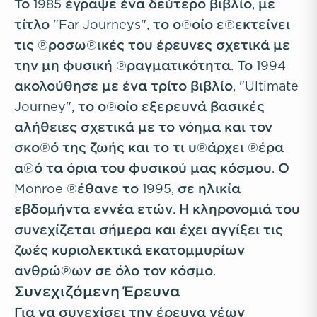
Το 1985 έγραψε ένα δεύτερο βιβλίο, με
τίτλο "Far Journeys", το οποίο επεκτείνει
τις προσωπικές του έρευνες σχετικά με
την μη φυσική πραγματικότητα. Το 1994
ακολούθησε με ένα τρίτο βιβλίο, "Ultimate
Journey", το οποίο εξερευνά βασικές
αλήθειες σχετικά με το νόημα και τον
σκοπό της ζωής και το τι υπάρχει πέρα
από τα όρια του φυσικού μας κόσμου. Ο
Monroe πέθανε το 1995, σε ηλικία
εβδομήντα εννέα ετών. Η κληρονομιά του
συνεχίζεται σήμερα και έχει αγγίξει τις
ζωές κυριολεκτικά εκατομμυρίων
ανθρώπων σε όλο τον κόσμο.
Συνεχιζόμενη Έρευνα
Για να συνεχίσει την έρευνα νέων