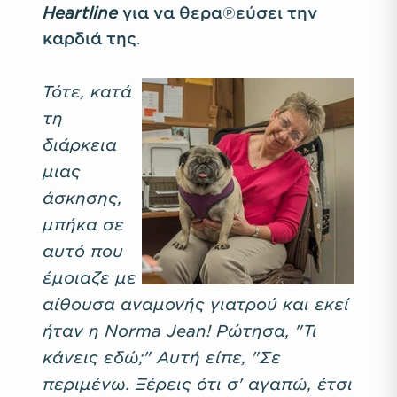
Heartline
για να θεραπεύσει την
καρδιά της.
Τότε, κατά
τη
διάρκεια
μιας
άσκησης,
μπήκα σε
αυτό που
έμοιαζε με
αίθουσα αναμονής γιατρού και εκεί
ήταν η Norma Jean! Ρώτησα, "Τι
κάνεις εδώ;" Αυτή είπε, "Σε
περιμένω. Ξέρεις ότι σ' αγαπώ, έτσι