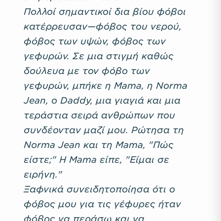
Πολλοί σημαντικοί δια βίου φόβοι
κατέρρευσαν—φόβος του νερού,
φόβος των υψών, φόβος των
γεφυρών. Σε μια στιγμή καθώς
δούλευα με τον φόβο των
γεφυρών, μπήκε η Mama, η Norma
Jean, ο Daddy, μια γιαγιά και μια
τεράστια σειρά ανθρώπων που
συνδέονταν μαζί μου. Ρώτησα τη
Norma Jean και τη Mama, "Πώς
είστε;" Η Mama είπε, "Είμαι σε
ειρήνη."
Ξαφνικά συνειδητοποίησα ότι ο
φόβος μου για τις γέφυρες ήταν
φόβος να περάσω και να