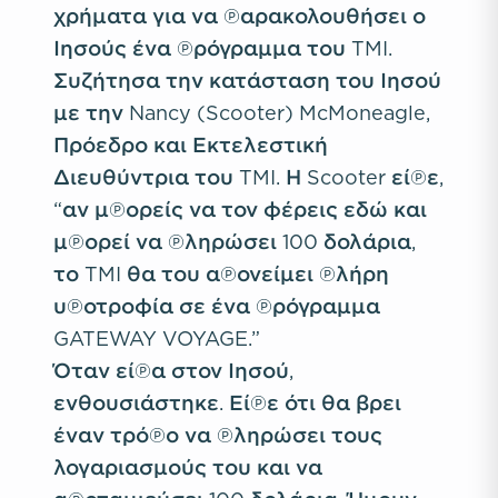
χρήματα για να παρακολουθήσει ο
Ιησούς ένα πρόγραμμα του TMI.
Συζήτησα την κατάσταση του Ιησού
με την
Nancy (Scooter) McMoneagle
,
Πρόεδρο και Εκτελεστική
Διευθύντρια του TMI. Η Scooter είπε,
“αν μπορείς να τον φέρεις εδώ και
μπορεί να πληρώσει 100 δολάρια,
το TMI θα του απονείμει πλήρη
υποτροφία σε ένα πρόγραμμα
GATEWAY VOYAGE.”
Όταν είπα στον Ιησού,
ενθουσιάστηκε. Είπε ότι θα βρει
έναν τρόπο να πληρώσει τους
λογαριασμούς του και να