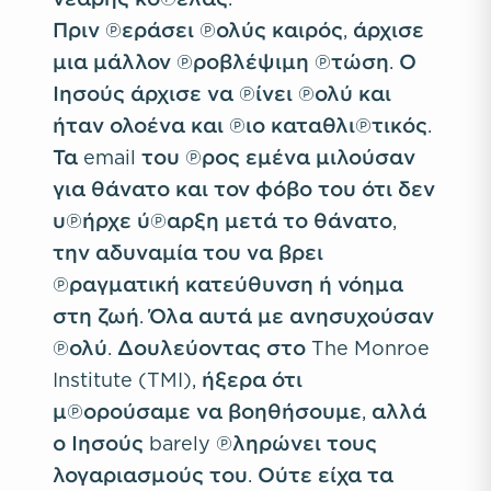
Πριν περάσει πολύς καιρός, άρχισε
μια μάλλον προβλέψιμη πτώση. Ο
Ιησούς άρχισε να πίνει πολύ και
ήταν ολοένα και πιο καταθλιπτικός.
Τα email του προς εμένα μιλούσαν
για θάνατο και τον φόβο του ότι δεν
υπήρχε ύπαρξη μετά το θάνατο,
την αδυναμία του να βρει
πραγματική κατεύθυνση ή νόημα
στη ζωή. Όλα αυτά με ανησυχούσαν
πολύ. Δουλεύοντας στο The Monroe
Institute (TMI), ήξερα ότι
μπορούσαμε να βοηθήσουμε, αλλά
ο Ιησούς barely πληρώνει τους
λογαριασμούς του. Ούτε είχα τα