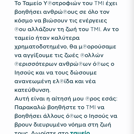
Το Ταμείο Υποτροφιών του TMI έχει
βοηθήσει ανθρώπους σε όλο τον
κόσμο να βιώσουν τις ενέργειες
που αλλάζουν τη ζωή του TMI. Αν το
ταμείο ήταν καλύτερα
χρηματοδοτημένο, θα μπορούσαμε
να αγγίξουμε τις ζωές πολλών
περισσότερων ανθρώπων όπως ο
Ιησούς και να τους δώσουμε
ανανεωμένη ελπίδα και νέα
κατεύθυνση.
Αυτή είναι η αίτησή μου προς εσάς:
Παρακαλώ βοηθήστε το TMI να
βοηθήσει άλλους όπως ο Ιησούς να
βρουν διευρυμένο νόημα στη ζωή
τους. Δωρίστε στο
ταμείο