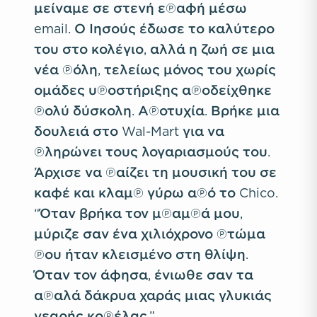
μείναμε σε στενή επαφή μέσω
email. Ο Ιησούς έδωσε το καλύτερο
του στο κολέγιο, αλλά η ζωή σε μια
νέα πόλη, τελείως μόνος του χωρίς
ομάδες υποστήριξης αποδείχθηκε
πολύ δύσκολη. Αποτυχία. Βρήκε μια
δουλειά στο Wal-Mart για να
πληρώνει τους λογαριασμούς του.
Άρχισε να παίζει τη μουσική του σε
καφέ και κλαμπ γύρω από το Chico.
“Όταν βρήκα τον μπαμπά μου,
μύριζε σαν ένα χιλιόχρονο πτώμα
που ήταν κλεισμένο στη θλίψη.
Όταν τον άφησα, ένιωθε σαν τα
απαλά δάκρυα χαράς μιας γλυκιάς
νεαρής κοπέλας.”