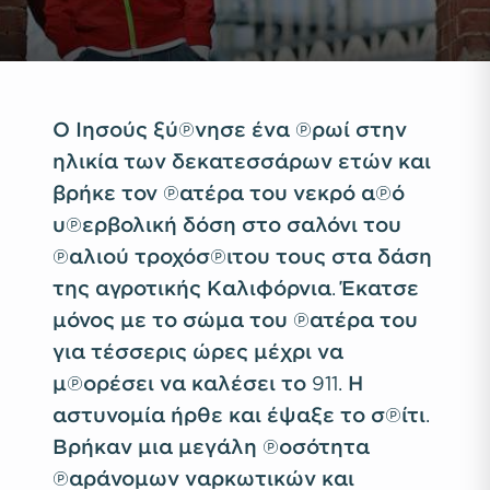
Ο Ιησούς ξύπνησε ένα πρωί στην
ηλικία των δεκατεσσάρων ετών και
βρήκε τον πατέρα του νεκρό από
υπερβολική δόση στο σαλόνι του
παλιού τροχόσπιτου τους στα δάση
της αγροτικής Καλιφόρνια. Έκατσε
μόνος με το σώμα του πατέρα του
για τέσσερις ώρες μέχρι να
μπορέσει να καλέσει το 911. Η
αστυνομία ήρθε και έψαξε το σπίτι.
Βρήκαν μια μεγάλη ποσότητα
παράνομων ναρκωτικών και