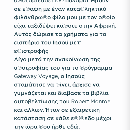
αποταμιεύσει 100 δολάρια. Ήμουν
σε επαφή με έναν καταπληκτικό
φιλάνθρωπο φίλο μου με τον οποίο
είχα ταξιδέψει κάποτε στην Αφρική.
Αυτός δώρισε τα χρήματα για το
εισιτήριο του Ιησού μετ'
επιστροφής.
Λίγο μετά την ανακοίνωση της
υποτροφίας του για το πρόγραμμα
Gateway Voyage, ο Ιησούς
σταμάτησε να πίνει, άρχισε να
γυμνάζεται και διάβασε τα βιβλία
αυτοβελτίωσης του
Robert Monroe
και άλλων. Ήταν σε εξαιρετική
κατάσταση σε κάθε επίπεδο μέχρι
την ώρα που ήρθε εδώ.