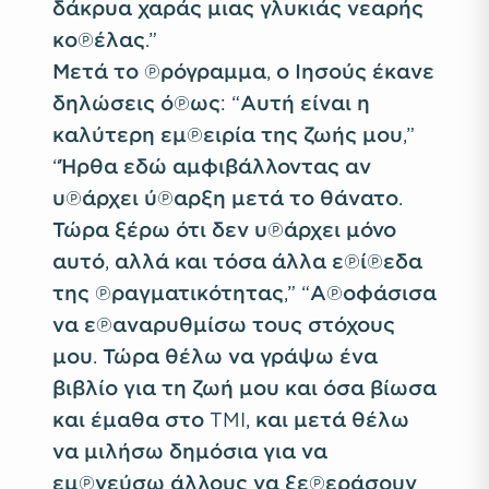
δάκρυα χαράς μιας γλυκιάς νεαρής
κοπέλας.”
Μετά το πρόγραμμα, ο Ιησούς έκανε
δηλώσεις όπως: “Αυτή είναι η
καλύτερη εμπειρία της ζωής μου,”
“Ήρθα εδώ αμφιβάλλοντας αν
υπάρχει ύπαρξη μετά το θάνατο.
Τώρα ξέρω ότι δεν υπάρχει μόνο
αυτό, αλλά και τόσα άλλα επίπεδα
της πραγματικότητας,” “Αποφάσισα
να επαναρυθμίσω τους στόχους
μου. Τώρα θέλω να γράψω ένα
βιβλίο για τη ζωή μου και όσα βίωσα
και έμαθα στο TMI, και μετά θέλω
να μιλήσω δημόσια για να
εμπνεύσω άλλους να ξεπεράσουν