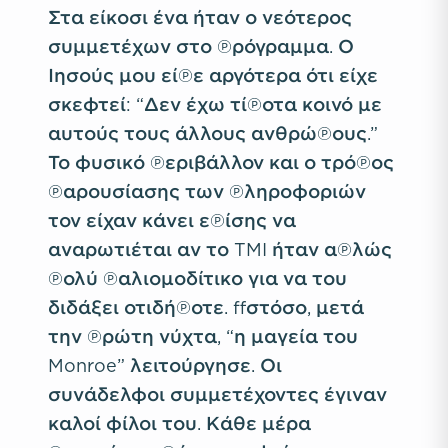
Στα είκοσι ένα ήταν ο νεότερος
συμμετέχων στο πρόγραμμα. Ο
Ιησούς μου είπε αργότερα ότι είχε
σκεφτεί: “Δεν έχω τίποτα κοινό με
αυτούς τους άλλους ανθρώπους.”
Το φυσικό περιβάλλον και ο τρόπος
παρουσίασης των πληροφοριών
τον είχαν κάνει επίσης να
αναρωτιέται αν το TMI ήταν απλώς
πολύ παλιομοδίτικο για να του
διδάξει οτιδήποτε. Ωστόσο, μετά
την πρώτη νύχτα, “η μαγεία του
Monroe” λειτούργησε. Οι
συνάδελφοι συμμετέχοντες έγιναν
καλοί φίλοι του. Κάθε μέρα