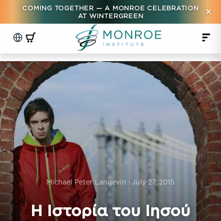
COMING TOGETHER — A MONROE CELEBRATION
×
AT WINTERGREEN
Michael Peter Langevin · July 27, 2015
Η Ιστορία του Ιησού