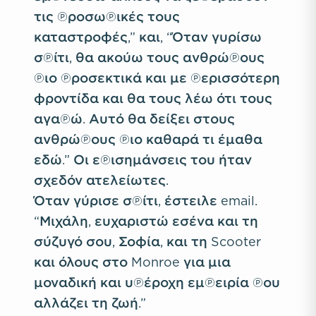
τις προσωπικές τους
καταστροφές,” και, “Όταν γυρίσω
σπίτι, θα ακούω τους ανθρώπους
πιο προσεκτικά και με περισσότερη
φροντίδα και θα τους λέω ότι τους
αγαπώ. Αυτό θα δείξει στους
ανθρώπους πιο καθαρά τι έμαθα
εδώ.” Οι επισημάνσεις του ήταν
σχεδόν ατελείωτες.
Όταν γύρισε σπίτι, έστειλε email.
“Μιχάλη, ευχαριστώ εσένα και τη
σύζυγό σου, Σοφία, και τη Scooter
και όλους στο Monroe για μια
μοναδική και υπέροχη εμπειρία που
αλλάζει τη ζωή.”