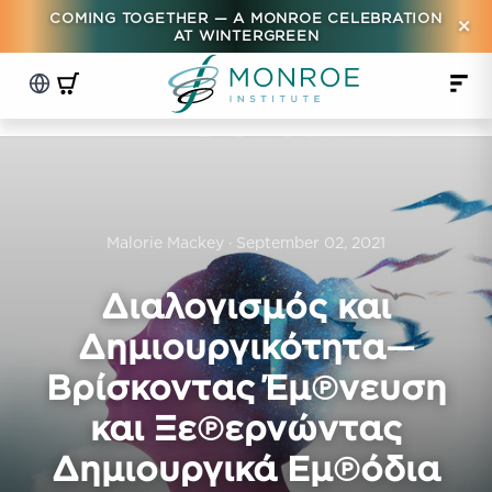
COMING TOGETHER — A MONROE CELEBRATION
×
AT WINTERGREEN
Malorie Mackey · September 02, 2021
Διαλογισμός και
Δημιουργικότητα—
Βρίσκοντας Έμπνευση
και Ξεπερνώντας
Δημιουργικά Εμπόδια