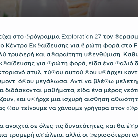
ίχα στο πρόγραμμα Exploration 27 τον περασ
το Κέντρο Εκπαίδευσης για πρώτη φορά στο Fo
λύ τρυφερή και απαραίτητη υπενθύμιση. Καθ
κπαίδευσης για πρώτη φορά, είδα ένα παλιό 
ικτοριανό στυλ, τύπου αυτού που υπάρχει κον
σμοντ, όπου μεγάλωσα. Αντί να βλέπω μελετ
 διδάσκονται μαθήματα, είδα ένα μέρος νεότ
ίζουν, και υπήρχε μια ισχυρή αίσθηση αθωότ
ς που τείνουμε να χάνουμε γρήγορα στον «π
αι ανοιχτά σε όλες τις δυνατότητες, και θα έπ
 μια τρομερή απώλεια, αλλά οι περισσότεροι α