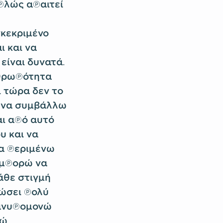
πλώς απαιτεί
γκεκριμένο
 και να
είναι δυνατά.
νθρωπότητα
 τώρα δεν το
α να συμβάλλω
αι από αυτό
υ και να
να περιμένω
 μπορώ να
άθε στιγμή
ιώσει πολύ
 ανυπομονώ
ώ.