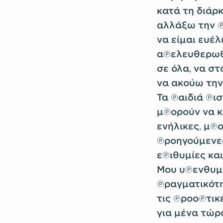
κατά τη διάρ
αλλάξω την π
να είμαι ευέλ
απελευθερωθώ
σε όλα, να σ
να ακούω την
Τα παιδιά πισ
μπορούν να κ
ενήλικες, μπ
προηγούμενες
επιθυμίες και
Μου υπενθυμί
πραγματικότη
τις προοπτικέ
για μένα τώρ