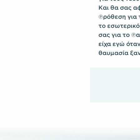
Και θα σας α
πρόθεση για 
το εσωτερικό 
σας για το π
είχα εγώ ότα
θαυμασία ξαν