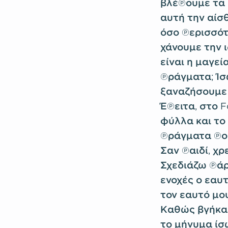
βλέπουμε τα 
αυτή την αίσ
όσο περισσότ
χάνουμε την 
είναι η μαγε
πράγματα; Ίσ
ξαναζήσουμε 
Έπειτα, στο F
φύλλα και το 
πράγματα που
Σαν παιδί, χρ
Σχεδιάζω πάρ
ενοχές ο εαυ
τον εαυτό μου
Καθώς βγήκα 
το μήνυμα ίσ