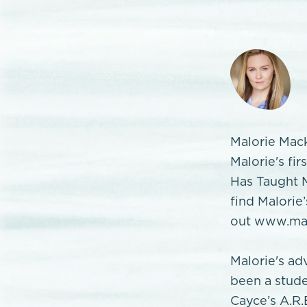
Malorie Mack
Malorie's fi
Has Taught M
find Malorie
out www.mal
Malorie's ad
been a stude
Cayce’s A.R.