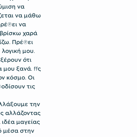
ύμιση να
ζεται να μάθω
Πρέπει να
 βρίσκω χαρά
ίζω. Πρέπει
λογική μου.
 ξέρουν ότι
 μου ξανά. Ως
ν κόσμο. Οι
οδίσουν τις
αλλάξουμε την
ώς αλλάζοντας
α ιδέα μαγείας
ό μέσα στην