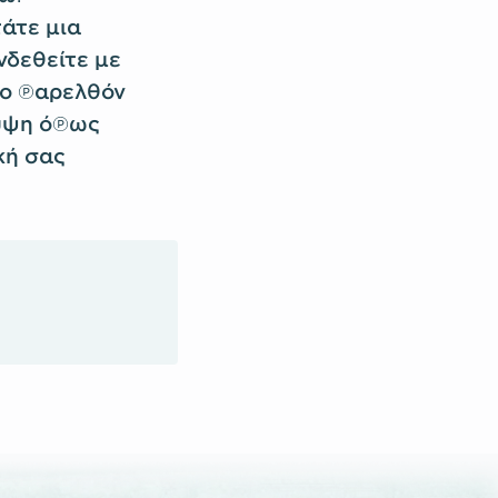
άτε μια
νδεθείτε με
 το παρελθόν
λυψη όπως
κή σας