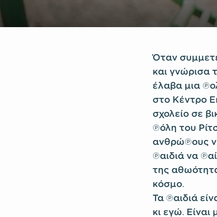
Όταν συμμετε
και γνώρισα 
έλαβα μια πο
στο Κέντρο Ε
σχολείο σε β
πόλη του Ρίτ
ανθρώπους να
παιδιά να πα
της αθωότητα
κόσμο.
Τα παιδιά είν
κι εγώ. Είναι