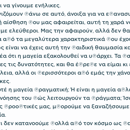
 να γίνουμε ενήλικες.
ιζόμουν πάνω σε αυτό, άνοιξα για να επανασ
 αίσθηση που μας αφαιρείται, αυτή τη χαρά ν
υμε ελεύθεροι. Μας την αφαιρούν, αλλά δεν θ
ένα από τα μεγαλύτερα χαρακτηριστικά που έχο
 είναι να έχεις αυτή την παιδική θαυμασία κ
έα ότι η μαγεία εξακολουθεί να υπάρχει. Τα πα
ες τις δυνατότητες, και θα έπρεπε να είμαι κι 
εια, αλλά οι περισσότεροι από εμάς την χάνο
κες.
τέ η μαγεία πραγματική; Ή είναι η μαγεία απλ
νόησης του πώς λειτουργούν τα πράγματα; Ί
ς προοπτικές μας, μπορούμε να ξαναζήσουμε
α.
ι δεν κατανοούμε πολλά από τον κόσμο ως πα