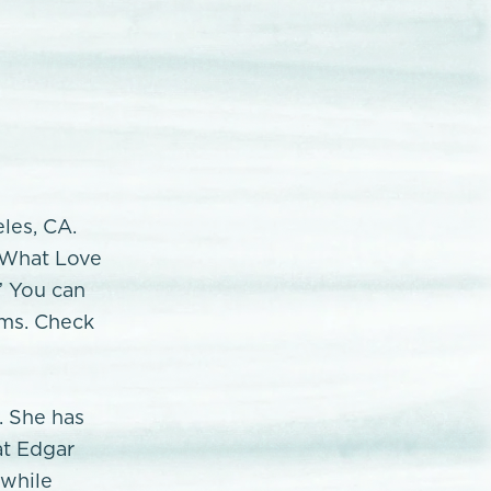
eles, CA.
 "What Love
” You can
rms. Check
. She has
at Edgar
 while