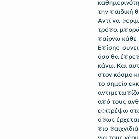
καθημερινότη
την παιδική θ
Αντί να περι
τρόπο, μπορώ
παίρνω κάθε 
Επίσης, συνε
όσο θα έπρεπ
κάνω. Και αυ
στον κόσμο κ
το σημείο εκ
αντιμετωπίζω
από τους ανθ
επιτρέψω στο
όπως έρχεται
πιο παιχνιδι
για τους νέο