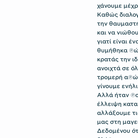
χάνουμε μέχρι
Καθώς διαλογ
την θαυμαστή
και να νιώθο
γιατί είναι 
θυμήθηκα πώς
κρατάς την ιδ
ανοιχτά σε όλ
τρομερή απώλ
γίνουμε ενήλι
Αλλά ήταν πο
έλλειψη κατα
αλλάξουμε τι
μας στη μαγεί
Δεδομένου ότ