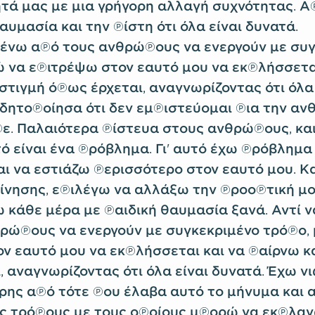
τά μας με μια γρήγορη αλλαγή συχνότητας. Α
αυμασία και την πίστη ότι όλα είναι δυνατά.
μένω από τους ανθρώπους να ενεργούν με συ
 να επιτρέψω στον εαυτό μου να εκπλήσσεται
στιγμή όπως έρχεται, αναγνωρίζοντας ότι όλα 
ιδητοποίησα ότι δεν εμπιστεύομαι πια την α
ε. Παλαιότερα πίστευα στους ανθρώπους, και
τό είναι ένα πρόβλημα. Γι' αυτό έχω πρόβλημ
αι να εστιάζω περισσότερο στον εαυτό μου. Κ
κίνησης, επιλέγω να αλλάξω την προοπτική μο
 κάθε μέρα με παιδική θαυμασία ξανά. Αντί 
ρώπους να ενεργούν με συγκεκριμένο τρόπο,
ν εαυτό μου να εκπλήσσεται και να παίρνω κ
, αναγνωρίζοντας ότι όλα είναι δυνατά. Έχω ν
άρης από τότε που έλαβα αυτό το μήνυμα και
υς τρόπους με τους οποίους μπορώ να εκπλαγ