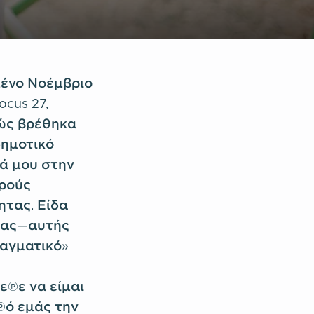
μένο Νοέμβριο
cus 27,
ώς βρέθηκα
δημοτικό
τά μου στην
ηρούς
ητας. Είδα
ητας—αυτής
ραγματικό»
ρεπε να είμαι
πό εμάς την