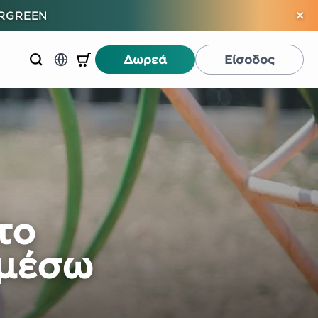
×
ERGREEN
Δωρεά
Είσοδος
το
 μέσω