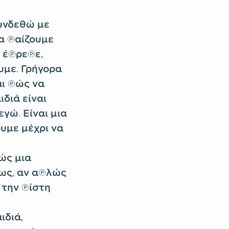
υνδεθώ με
α παίζουμε
α έπρεπε,
υμε. Γρήγορα
αι πώς να
ιδιά είναι
εγώ. Είναι μια
υμε μέχρι να
ώς μια
σως, αν απλώς
 την πίστη
ιδιά,