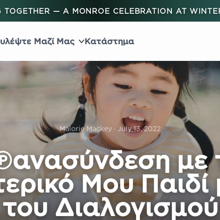
 TOGETHER — A MONROE CELEBRATION AT WINT
υλέψτε Μαζί Μας
Κατάστημα
Malorie Mackey · July 13, 2022
πανασύνδεση με 
ερικό Μου Παιδί
του Διαλογισμού