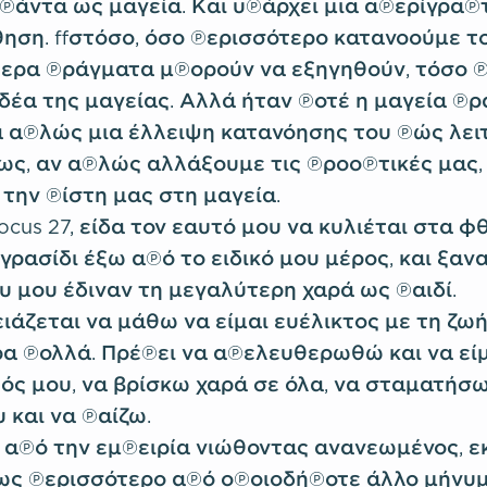
πάντα ως μαγεία. Και υπάρχει μια απερίγραπ
θηση. Ωστόσο, όσο περισσότερο κατανοούμε το
ερα πράγματα μπορούν να εξηγηθούν, τόσο 
ιδέα της μαγείας. Αλλά ήταν ποτέ η μαγεία πρ
ία απλώς μια έλλειψη κατανόησης του πώς λει
ως, αν απλώς αλλάξουμε τις προοπτικές μας
την πίστη μας στη μαγεία.
ocus 27, είδα τον εαυτό μου να κυλιέται στα 
γρασίδι έξω από το ειδικό μου μέρος, και ξαν
 μου έδιναν τη μεγαλύτερη χαρά ως παιδί.
ειάζεται να μάθω να είμαι ευέλικτος με τη ζωή
α πολλά. Πρέπει να απελευθερωθώ και να είμ
τός μου, να βρίσκω χαρά σε όλα, να σταματήσ
 και να παίζω.
από την εμπειρία νιώθοντας ανανεωμένος, ε
ως περισσότερο από οποιοδήποτε άλλο μήνυμ