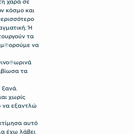
τη χαρά σε
ν κόσμο και
περισσότερο
αγματική; Ή
τουργούν τα
, μπορούμε να
φθινοπωρινά
αβίωσα τα
 ξανά.
αι χωρίς
ω να εξαντλώ
κτίμησα αυτό
α έχω λάβει