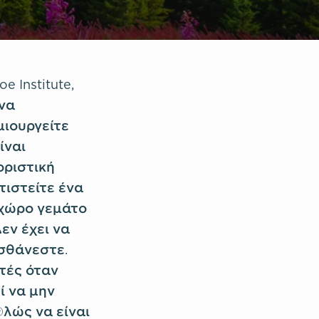
Institute,
 να
ιουργείτε
ίναι
οριστική
τιστείτε ένα
 χώρο γεμάτο
εν έχει να
ισθάνεστε.
τές όταν
ί να μην
πλώς να είναι