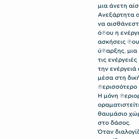
μια άνετη αί
Ανεξάρτητα απ
να αισθάνεστ
όπου η ενέργ
ασκήσεις που
ύπαρξης, μια
τις ενέργειέ
την ενέργειά
μέσα στη δική
περισσότερο 
Η μόνη περιο
οραματιστείτε
θαυμάσιο χώρ
στο δάσος.
Όταν διαλογί