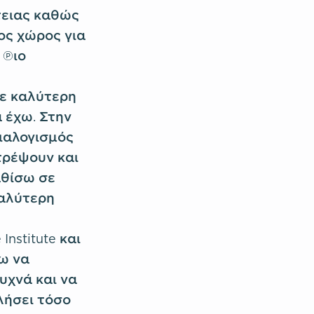
τειας καθώς
ος χώρος για
 πιο
σε καλύτερη
 έχω. Στην
διαλογισμός
τρέψουν και
αθίσω σε
καλύτερη
nstitute και
ω να
υχνά και να
λήσει τόσο