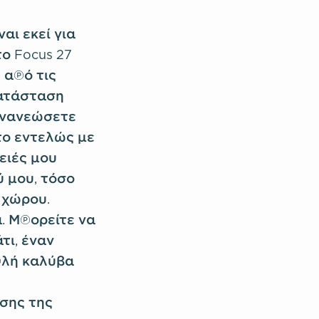
αι εκεί για
ο Focus 27
 από τις
κατάσταση
 ανανεώσετε
το εντελώς με
ειές μου
ύ μου, τόσο
 χώρου.
. Μπορείτε να
τι, έναν
πλή καλύβα
σης της