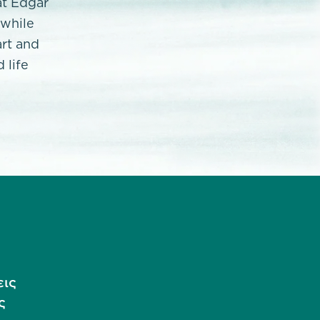
at Edgar
 while
art and
 life
εις
ς