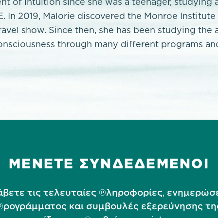
nt of intuition since she was a teenager, studying 
E. In 2019, Malorie discovered the Monroe Institute
travel show. Since then, she has been studying the 
onsciousness through many different programs and
ΜΕΝΕΤΕ ΣΥΝΔΕΔΕΜΕΝΟΙ
βετε τις τελευταίες πληροφορίες, ενημερώσ
προγράμματος και συμβουλές εξερεύνησης τη