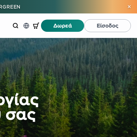
×
ERGREEN
Δωρεά
Είσοδος
ργίας
υ σας