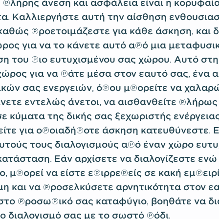
η πλήρης άνεση και ασφάλεια είναι η κορυφαί
α. Καλλιεργήστε αυτή την αίσθηση ενθουσιασ
καθώς προετοιμάζεστε για κάθε άσκηση, και δ
ρος για να το κάνετε αυτό από μια μεταφυσι
 του πιο ευτυχισμένου σας χώρου. Αυτό στη
 χώρος για να πάτε μέσα στον εαυτό σας, ένα 
ικών σας ενεργειών, όπου μπορείτε να χαλαρ
ίνετε εντελώς άνετοι, να αισθανθείτε πλήρως
σε κύματα της δικής σας ξεχωριστής ενέργειας
ίτε για οποιαδήποτε άσκηση κατευθύνεστε. Εί
αυτούς τους διαλογισμούς από έναν χώρο ευτυχ
κατάσταση. Εάν αρχίσετε να διαλογίζεστε ενώ
, μπορεί να είστε επιρρεπείς σε κακή εμπειρί
η και να προσελκύσετε αρνητικότητα στον εα
στο προσωπικό σας καταφύγιο, βοηθάτε να δ
το διαλογισμό σας με το σωστό πόδι.