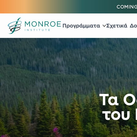
COMING
Προγράμματα
Σχετικά
Δο
Τα Ο
του 