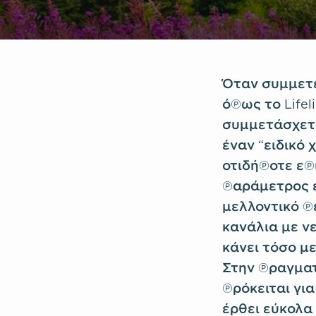
Όταν συμμετέ
όπως το Lifeli
συμμετάσχετε
έναν “ειδικό 
οτιδήποτε επ
παράμετρος ε
μελλοντικό π
κανάλια με νε
κάνει τόσο με
Στην πραγματ
πρόκειται για
έρθει εύκολα