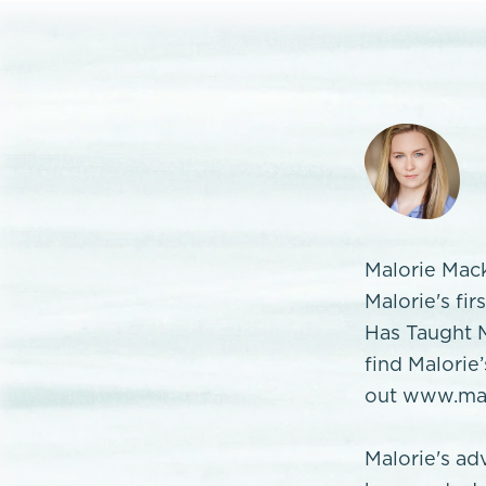
Malorie Mack
Malorie's fi
Has Taught M
find Malorie
out www.mal
Malorie's ad