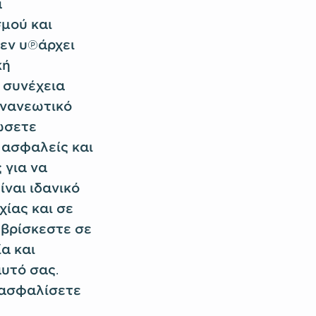
α
μού και
εν υπάρχει
κή
 συνέχεια
ανανεωτικό
ώσετε
 ασφαλείς και
 για να
ναι ιδανικό
ίας και σε
 βρίσκεστε σε
α και
υτό σας.
ιασφαλίσετε