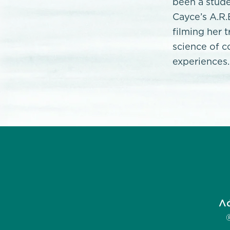
been a stude
Cayce’s A.R.
filming her 
science of c
experiences.
Λά