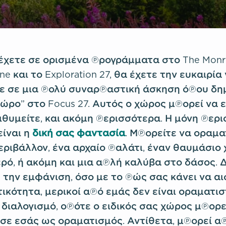
χετε σε ορισμένα προγράμματα στο The Monroe 
ne και το Exploration 27, θα έχετε την ευκαιρία
 σε μια πολύ συναρπαστική άσκηση όπου δημ
χώρο” στο Focus 27. Αυτός ο χώρος μπορεί να ε
ιθυμείτε, και ακόμη περισσότερα. Η μόνη περι
ίναι η
δική σας φαντασία
. Μπορείτε να οραμα
εριβάλλον, ένα αρχαίο παλάτι, έναν θαυμάσιο
ρό, ή ακόμη και μια απλή καλύβα στο δάσος. Δ
 την εμφάνιση, όσο με το πώς σας κάνει να α
ικότητα, μερικοί από εμάς δεν είναι οραματισ
 διαλογισμό, οπότε ο ειδικός σας χώρος μπορε
 σε εσάς ως οραματισμός. Αντίθετα, μπορεί α