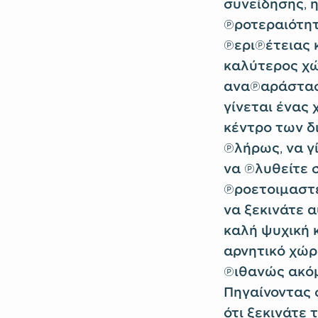
συνείδησης, 
προτεραιότητ
περιπέτειας 
καλύτερος χώ
αναπαράσταση
γίνεται ένας
κέντρο των δ
πλήρως, να γ
να πλυθείτε 
προετοιμαστε
να ξεκινάτε 
καλή ψυχική 
αρνητικό χώρο
πιθανώς ακόμ
Πηγαίνοντας 
ότι ξεκινάτε 