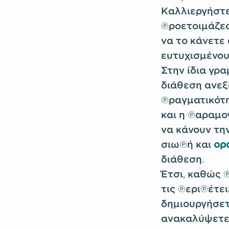
Καλλιεργήστε
προετοιμάζεσ
να το κάνετε
ευτυχισμένου
Στην ίδια γρα
διάθεση ανεξ
πραγματικότη
και η παραμο
να κάνουν τη
σιωπή και
ορ
διάθεση.
Έτσι, καθώς π
τις περιπέτε
δημιουργήσετ
ανακαλύψετε 