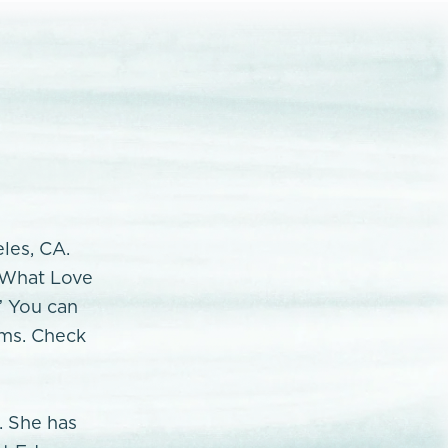
eles, CA.
 "What Love
” You can
rms. Check
. She has