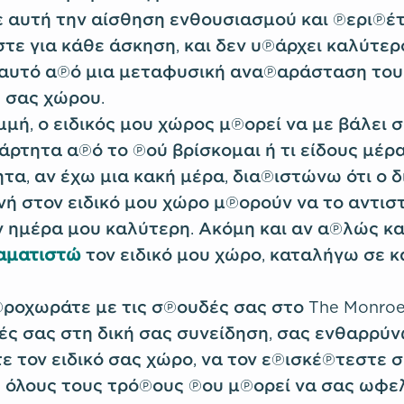
 αυτή την αίσθηση ενθουσιασμού και περιπέ
τε για κάθε άσκηση, και δεν υπάρχει καλύτερ
 αυτό από μια μεταφυσική αναπαράσταση του
 σας χώρου.
μμή, ο ειδικός μου χώρος μπορεί να με βάλει 
άρτητα από το πού βρίσκομαι ή τι είδους μέρα
τα, αν έχω μια κακή μέρα, διαπιστώνω ότι ο 
νή στον ειδικό μου χώρο μπορούν να το αντισ
ν ημέρα μου καλύτερη. Ακόμη και αν απλώς κ
αματιστώ
τον ειδικό μου χώρο, καταλήγω σε 
ροχωράτε με τις σπουδές σας στο The Monroe I
ιές σας στη δική σας συνείδηση, σας ενθαρρύν
ε τον ειδικό σας χώρο, να τον επισκέπτεστε σ
όλους τους τρόπους που μπορεί να σας ωφε