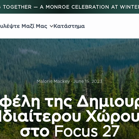
 TOGETHER — A MONROE CELEBRATION AT WINT
υλέψτε Μαζί Μας
Κατάστημα
Malorie Mackey · June 15, 2023
φέλη της Δημιου
Ιδιαίτερου Χώρο
στο Focus 27