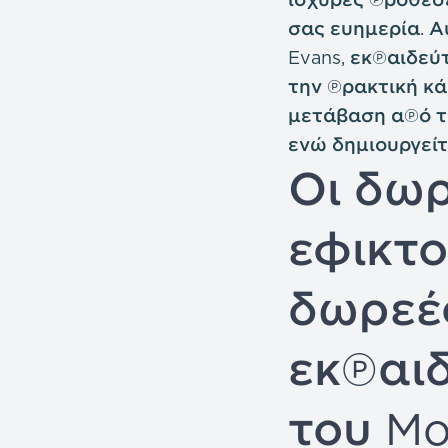
σας ευημερία. Α
Evans, εκπαιδεύτ
την πρακτική κά
μετάβαση από τ
ενώ δημιουργείτ
Οι δωρ
εφικτο
δωρεέ
εκπαι
του Mon