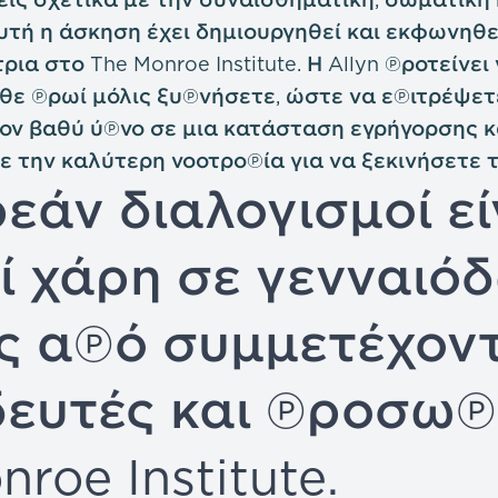
υτή η άσκηση έχει δημιουργηθεί και εκφωνηθεί
ρια στο The Monroe Institute. Η Allyn προτείνε
θε πρωί μόλις ξυπνήσετε, ώστε να επιτρέψετ
ον βαθύ ύπνο σε μια κατάσταση εγρήγορσης κ
ε την καλύτερη νοοτροπία για να ξεκινήσετε 
εάν διαλογισμοί εί
ί χάρη σε γενναιό
ς από συμμετέχοντ
δευτές και προσωπ
roe Institute.