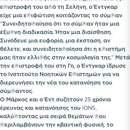
επιστροφή του από τη Σελήνη, ο Έντγκαρ
είχε μια επιφώτιση κοιτάζοντας το σύμπαν.
“Συνειδητοποίησα ότι το σύμπαν ήταν μια
έξυπνη διαδικασία. Ήταν μια διαίσθηση.
Συνόδευε μια ευφορία, μια έκσταση, αν
θέλετε, και συνειδητοποίησα ότι η επιστήμη
μας ήταν ελλιπής στην κοσμολογία της.” Μετά
την επιστροφή του στη Γη, ο Έντγκαρ ίδρυσε
το Ινστιτούτο Νοητικών Επιστημών για να
διερευνήσει την νέα του κατανόηση του
σύμπαντος.
Ο Μάρκος και ο Έντ συζητούν 25 χρόνια
έρευνας και κατανόησης του IONS,
καλύπτοντας μια σειρά θεμάτων που
περιλαμβάνουν την κβαντική φυσική, το