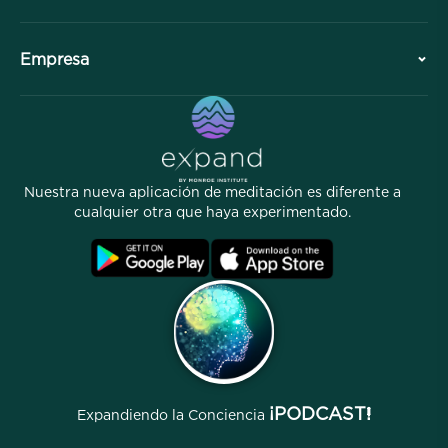
Colaboraciones
Planifique su visita
Empresa
División Profesional
Meditaciones gratuitas
Artículos
eBooks
Contacto
Enlaces útiles
Carreras
Historias
Nuestro Personal
Nuestra nueva aplicación de meditación es diferente a
Programa de Afiliados
Ubicaciones
cualquier otra que haya experimentado.
Preguntas frecuentes
Términos
Archivos
¡PODCAST!
Expandiendo la Conciencia