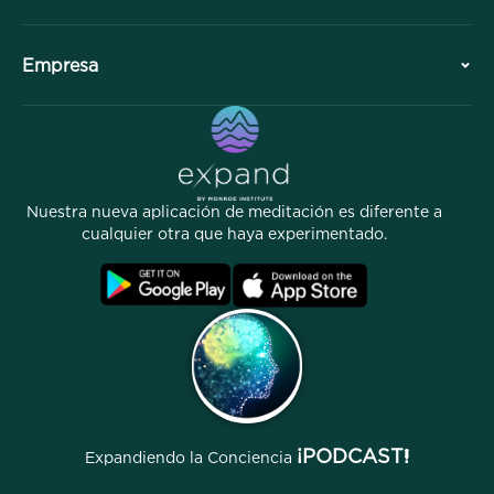
Colaboraciones
Planifique su visita
Empresa
División Profesional
Meditaciones gratuitas
Artículos
eBooks
Contacto
Enlaces útiles
Carreras
Historias
Nuestro Personal
Nuestra nueva aplicación de meditación es diferente a
Programa de Afiliados
Ubicaciones
cualquier otra que haya experimentado.
Preguntas frecuentes
Términos
Archivos
¡PODCAST!
Expandiendo la Conciencia