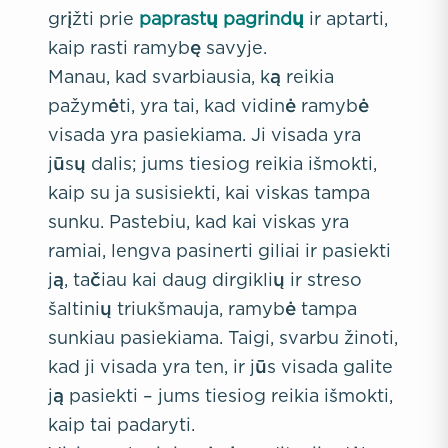
grįžti prie
paprastų pagrindų
ir aptarti,
kaip rasti ramybę savyje.
Manau, kad svarbiausia, ką reikia
pažymėti, yra tai, kad vidinė ramybė
visada yra pasiekiama. Ji visada yra
jūsų dalis; jums tiesiog reikia išmokti,
kaip su ja susisiekti, kai viskas tampa
sunku. Pastebiu, kad kai viskas yra
ramiai, lengva pasinerti giliai ir pasiekti
ją, tačiau kai daug dirgiklių ir streso
šaltinių triukšmauja, ramybė tampa
sunkiau pasiekiama. Taigi, svarbu žinoti,
kad ji visada yra ten, ir jūs visada galite
ją pasiekti – jums tiesiog reikia išmokti,
kaip tai padaryti.