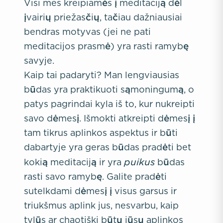
Visi mes kreipiamės į meditaciją dėl
įvairių priežasčių, tačiau dažniausiai
bendras motyvas (jei ne pati
meditacijos prasmė) yra rasti ramybę
savyje.
Kaip tai padaryti? Man lengviausias
būdas yra praktikuoti sąmoningumą, o
patys pagrindai kyla iš to, kur nukreipti
savo dėmesį. Išmokti atkreipti dėmesį į
tam tikrus aplinkos aspektus ir būti
dabartyje yra geras būdas pradėti bet
puikus
kokią meditaciją ir yra
būdas
rasti savo ramybę. Galite pradėti
sutelkdami dėmesį į visus garsus ir
triukšmus aplink jus, nesvarbu, kaip
tylūs ar chaotiški būtų jūsų aplinkos