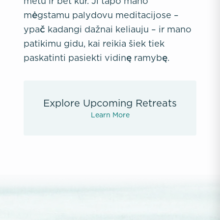
metu ir bet kur. Ji tapo mano
mėgstamu palydovu meditacijose –
ypač kadangi dažnai keliauju – ir mano
patikimu gidu, kai reikia šiek tiek
paskatinti pasiekti vidinę ramybę.
Explore Upcoming Retreats
Learn More