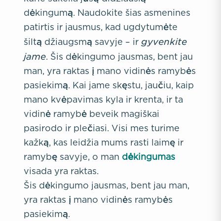
dėkingumą. Naudokite šias asmenines
patirtis ir jausmus, kad ugdytumėte
gyvenkite
šiltą džiaugsmą savyje – ir
jame
. Šis dėkingumo jausmas, bent jau
man, yra raktas į mano vidinės ramybės
pasiekimą. Kai jame skęstu, jaučiu, kaip
mano kvėpavimas kyla ir krenta, ir ta
vidinė ramybė beveik magiškai
pasirodo ir plečiasi. Visi mes turime
kažką, kas leidžia mums rasti laimę ir
ramybę savyje, o man
dėkingumas
visada yra raktas.
Šis dėkingumo jausmas, bent jau man,
yra raktas į mano vidinės ramybės
pasiekimą.