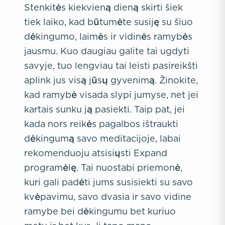
Stenkitės kiekvieną dieną skirti šiek
tiek laiko, kad būtumėte susiję su šiuo
dėkingumo, laimės ir vidinės ramybės
jausmu. Kuo daugiau galite tai ugdyti
savyje, tuo lengviau tai leisti pasireikšti
aplink jus visą jūsų gyvenimą. Žinokite,
kad ramybė visada slypi jumyse, net jei
kartais sunku ją pasiekti. Taip pat, jei
kada nors reikės pagalbos ištraukti
dėkingumą savo meditacijoje, labai
rekomenduoju atsisiųsti Expand
programėlę. Tai nuostabi priemonė,
kuri gali padėti jums susisiekti su savo
kvėpavimu, savo dvasia ir savo vidine
ramybe bei dėkingumu bet kuriuo