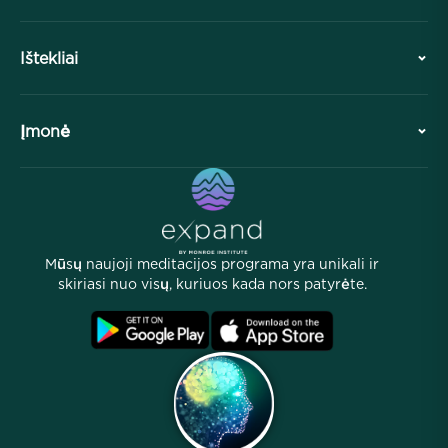
Istorija
Ištekliai
Apžvalga
Bendradarbiavimai
Planuokite savo vizitą
Įmonė
Profesinė divizija
Nemokamos meditacijos
Straipsniai
eKnygos
Kontaktai
Naudingi nuorodos
Karjeros
Istorijos
Mūsų žmonės
Mūsų naujoji meditacijos programa yra unikali ir
Partnerių programa
Vietos
skiriasi nuo visų, kuriuos kada nors patyrėte.
D.U.K.
Sąlygos
Archyvai