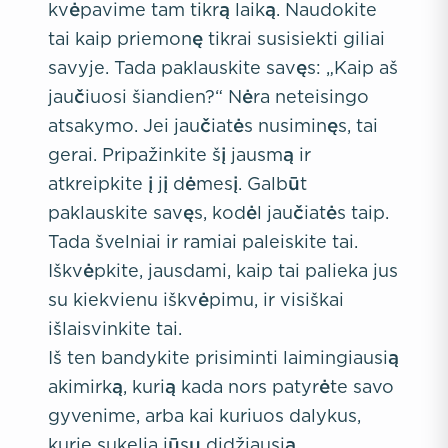
kvėpavime tam tikrą laiką. Naudokite
tai kaip priemonę tikrai susisiekti giliai
savyje. Tada paklauskite savęs: „Kaip aš
jaučiuosi šiandien?“ Nėra neteisingo
atsakymo. Jei jaučiatės nusiminęs, tai
gerai. Pripažinkite šį jausmą ir
atkreipkite į jį dėmesį. Galbūt
paklauskite savęs, kodėl jaučiatės taip.
Tada švelniai ir ramiai paleiskite tai.
Iškvėpkite, jausdami, kaip tai palieka jus
su kiekvienu iškvėpimu, ir visiškai
išlaisvinkite tai.
Iš ten bandykite prisiminti laimingiausią
akimirką, kurią kada nors patyrėte savo
gyvenime, arba kai kuriuos dalykus,
kurie sukelia jūsų didžiausią