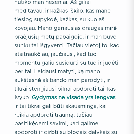
nutiko man neseniai. Aš giliai
meditavau, ir kažkas iškilo, kas mane
tiesiog supykdė, kažkas, su kuo aš
kovojau. Mano geriausias draugas mirė
praėjusių metų pabaigoje, ir man buvo
sunku tai išgyventi. Tačiau vietoj to, kad
atsitraukčiau, jaučiausi, kad tuo
momentu galiu susidurti su tuo ir judėti
per tai. Leidausi matyti, ką mano
aukštesnė aš bando man parodyti, ir
tikrai stengiausi pilnai apdoroti tai, kas
įvyko.
Gydymas ne visada yra lengvas
,
ir tai tikrai gali būti skausminga, kai
reikia apdoroti traumą, tačiau
pasitikėdami savimi, kad galime
apdoroti ir dirbti su blogais dalykais su