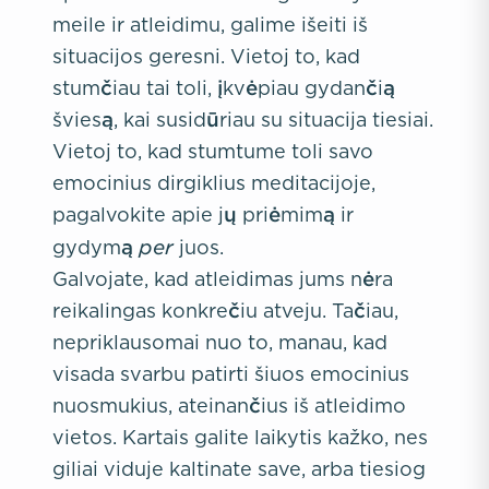
meile ir atleidimu, galime išeiti iš
situacijos geresni. Vietoj to, kad
stumčiau tai toli, įkvėpiau gydančią
šviesą, kai susidūriau su situacija tiesiai.
Vietoj to, kad stumtume toli savo
emocinius dirgiklius meditacijoje,
pagalvokite apie jų priėmimą ir
per
gydymą
juos.
Galvojate, kad atleidimas jums nėra
reikalingas konkrečiu atveju. Tačiau,
nepriklausomai nuo to, manau, kad
visada svarbu patirti šiuos emocinius
nuosmukius, ateinančius iš atleidimo
vietos. Kartais galite laikytis kažko, nes
giliai viduje kaltinate save, arba tiesiog