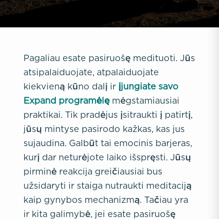
Pagaliau esate pasiruošę medituoti. Jūs
atsipalaiduojate, atpalaiduojate
kiekvieną kūno dalį ir
įjungiate savo
Expand programėlę
mėgstamiausiai
praktikai. Tik pradėjus įsitraukti į patirtį,
jūsų mintyse pasirodo kažkas, kas jus
sujaudina. Galbūt tai emocinis barjeras,
kurį dar neturėjote laiko išspręsti. Jūsų
pirminė reakcija greičiausiai bus
užsidaryti ir staiga nutraukti meditaciją
kaip gynybos mechanizmą. Tačiau yra
ir kita galimybė, jei esate pasiruošę