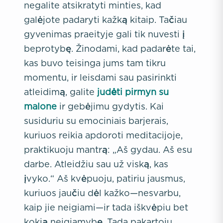
negalite atsikratyti minties, kad
galėjote padaryti kažką kitaip. Tačiau
gyvenimas praeityje gali tik nuvesti į
beprotybę. Žinodami, kad padarėte tai,
kas buvo teisinga jums tam tikru
momentu, ir leisdami sau pasirinkti
atleidimą, galite
judėti pirmyn su
malone
ir gebėjimu gydytis. Kai
susiduriu su emociniais barjerais,
kuriuos reikia apdoroti meditacijoje,
praktikuoju mantrą: „Aš gydau. Aš esu
darbe. Atleidžiu sau už viską, kas
įvyko.“ Aš kvėpuoju, patiriu jausmus,
kuriuos jaučiu dėl kažko—nesvarbu,
kaip jie neigiami—ir tada iškvėpiu bet
kokią neigiamybę. Tada pakartoju