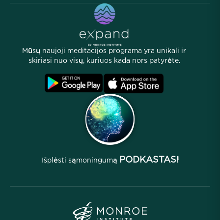
Straipsniai
eKnygos
Kontaktai
Naudingi nuorodos
Karjeros
Istorijos
Mūsų žmonės
Mūsų naujoji meditacijos programa yra unikali ir
Partnerių programa
Vietos
skiriasi nuo visų, kuriuos kada nors patyrėte.
D.U.K.
Sąlygos
Archyvai
PODKASTAS!
Išplėsti sąmoningumą