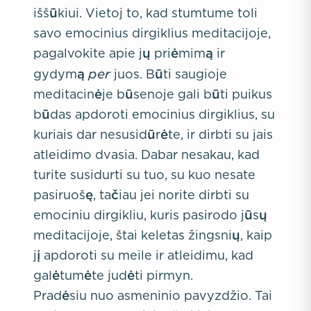
iššūkiui. Vietoj to, kad stumtume toli
savo emocinius dirgiklius meditacijoje,
pagalvokite apie jų priėmimą ir
per
gydymą
juos. Būti saugioje
meditacinėje būsenoje gali būti puikus
būdas apdoroti emocinius dirgiklius, su
kuriais dar nesusidūrėte, ir dirbti su jais
atleidimo dvasia. Dabar nesakau, kad
turite susidurti su tuo, su kuo nesate
pasiruošę, tačiau jei norite dirbti su
emociniu dirgikliu, kuris pasirodo jūsų
meditacijoje, štai keletas žingsnių, kaip
jį apdoroti su meile ir atleidimu, kad
galėtumėte judėti pirmyn.
Pradėsiu nuo asmeninio pavyzdžio. Tai