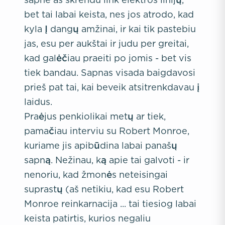
bet tai labai keista, nes jos atrodo, kad
kyla Į dangų amžinai, ir kai tik pastebiu
jas, esu per aukštai ir judu per greitai,
kad galėčiau praeiti po jomis - bet vis
tiek bandau. Sapnas visada baigdavosi
prieš pat tai, kai beveik atsitrenkdavau į
laidus.
Praėjus penkiolikai metų ar tiek,
pamačiau interviu su Robert Monroe,
kuriame jis apibūdina labai panašų
sapną. Nežinau, ką apie tai galvoti - ir
nenoriu, kad žmonės neteisingai
suprastų (aš netikiu, kad esu Robert
Monroe reinkarnacija ... tai tiesiog labai
keista patirtis, kurios negaliu