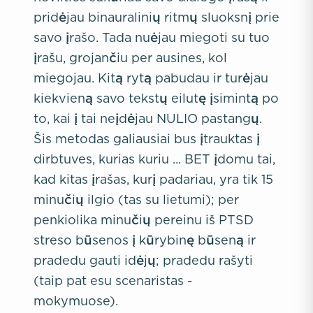
pridėjau binauralinių ritmų sluoksnį prie
savo įrašo. Tada nuėjau miegoti su tuo
įrašu, grojančiu per ausines, kol
miegojau. Kitą rytą pabudau ir turėjau
kiekvieną savo tekstų eilutę įsimintą po
to, kai į tai neįdėjau NULIO pastangų.
Šis metodas galiausiai bus įtrauktas į
dirbtuves, kurias kuriu ... BET įdomu tai,
kad kitas įrašas, kurį padariau, yra tik 15
minučių ilgio (tas su lietumi); per
penkiolika minučių pereinu iš PTSD
streso būsenos į kūrybinę būseną ir
pradedu gauti idėjų; pradedu rašyti
(taip pat esu scenaristas -
mokymuose).