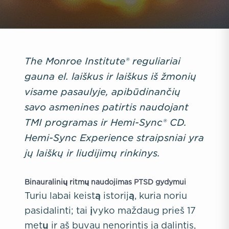
The Monroe Institute® reguliariai
gauna el. laiškus ir laiškus iš žmonių
visame pasaulyje, apibūdinančių
savo asmenines patirtis naudojant
TMI programas ir Hemi-Sync® CD.
Hemi-Sync Experience straipsniai yra
jų laiškų ir liudijimų rinkinys.
Binauralinių ritmų naudojimas PTSD gydymui
Turiu labai keistą istoriją, kuria noriu
pasidalinti; tai įvyko maždaug prieš 17
metų ir aš buvau nenorintis ja dalintis,