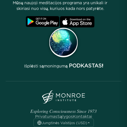
Mūsų naujoji meditacijos programa yra unikali ir
Partnerių programa
Vietos
skiriasi nuo visų, kuriuos kada nors patyrėte.
D.U.K.
Sąlygos
Archyvai
PODKASTAS!
Išplėsti sąmoningumą
Exploring Consciousness Since 1973
Privatumas
Sąlygos
Kontaktai
Jungtinės Valstijos (USD)