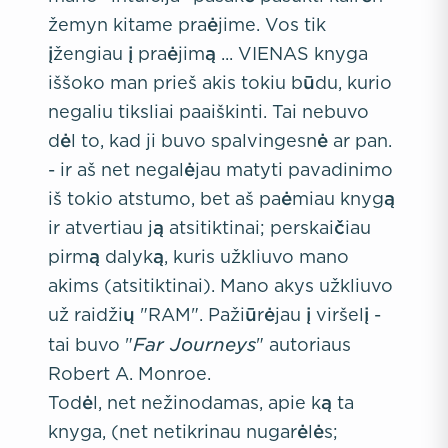
žemyn kitame praėjime. Vos tik
įžengiau į praėjimą ... VIENAS knyga
iššoko man prieš akis tokiu būdu, kurio
negaliu tiksliai paaiškinti. Tai nebuvo
dėl to, kad ji buvo spalvingesnė ar pan.
- ir aš net negalėjau matyti pavadinimo
iš tokio atstumo, bet aš paėmiau knygą
ir atvertiau ją atsitiktinai; perskaičiau
pirmą dalyką, kuris užkliuvo mano
akims (atsitiktinai). Mano akys užkliuvo
už raidžių "RAM". Pažiūrėjau į viršelį -
Far Journeys
tai buvo "
" autoriaus
Robert A. Monroe.
Todėl, net nežinodamas, apie ką ta
knyga, (net netikrinau nugarėlės;