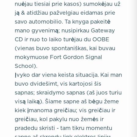
nuėjau tiesiai prie kasos) sumokėjau už
ją & atidžiau pažvelgiau eidamas prie
savo automobilio. Ta knyga pakeitė
mano gyvenimą; nusipirkau Gateway
CD ir nuo to laiko turėjau du OOBE
(vienas buvo spontaniškas, kai buvau
mokymuose Fort Gordon Signal
School).
Įvyko dar viena keista situacija. Kai man
buvo dvidešimt, vis kartojosi šis
sapnas; skraidymo sapnas (aš juos turiu
visą laiką). Šiame sapne aš bėgu žeme
kiek įmanoma greičiau; vis greičiau ir
greičiau, kol pakylu nuo žemės ir
pradedu skristi - tam tikru momentu
sapne aš skrendu link elektros linijų,