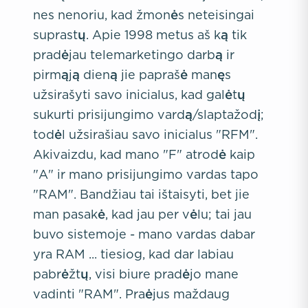
nes nenoriu, kad žmonės neteisingai
suprastų. Apie 1998 metus aš ką tik
pradėjau telemarketingo darbą ir
pirmąją dieną jie paprašė manęs
užsirašyti savo inicialus, kad galėtų
sukurti prisijungimo vardą/slaptažodį;
todėl užsirašiau savo inicialus "RFM".
Akivaizdu, kad mano "F" atrodė kaip
"A" ir mano prisijungimo vardas tapo
"RAM". Bandžiau tai ištaisyti, bet jie
man pasakė, kad jau per vėlu; tai jau
buvo sistemoje - mano vardas dabar
yra RAM ... tiesiog, kad dar labiau
pabrėžtų, visi biure pradėjo mane
vadinti "RAM". Praėjus maždaug