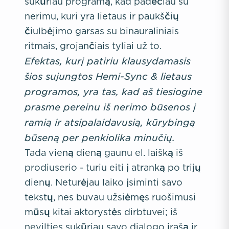
sukūriau programą, kad padėčiau su
nerimu, kuri yra lietaus ir paukščių
čiulbėjimo garsas su binauraliniais
ritmais, grojančiais tyliai už to.
Efektas, kurį patiriu klausydamasis
šios sujungtos Hemi-Sync & lietaus
programos, yra tas, kad aš tiesiogine
prasme pereinu iš nerimo būsenos į
ramią ir atsipalaidavusią, kūrybingą
būseną per penkiolika minučių.
Tada vieną dieną gaunu el. laišką iš
prodiuserio - turiu eiti į atranką po trijų
dienų. Neturėjau laiko įsiminti savo
tekstų, nes buvau užsiėmęs ruošimusi
mūsų kitai aktorystės dirbtuvei; iš
nevilties sukūriau savo dialogo įrašą ir