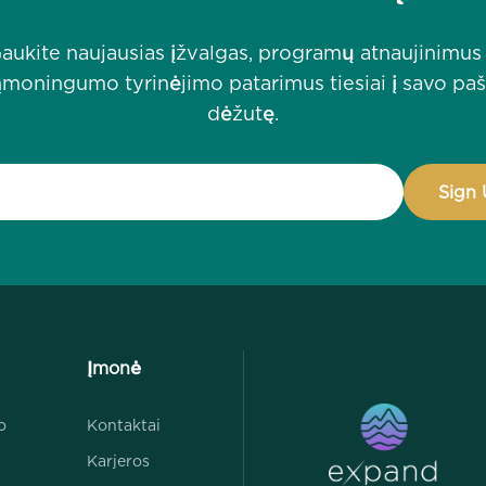
aukite naujausias įžvalgas, programų atnaujinimus 
moningumo tyrinėjimo patarimus tiesiai į savo pa
dėžutę.
Įmonė
o
Kontaktai
Karjeros