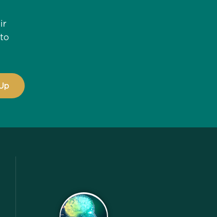
ir
što