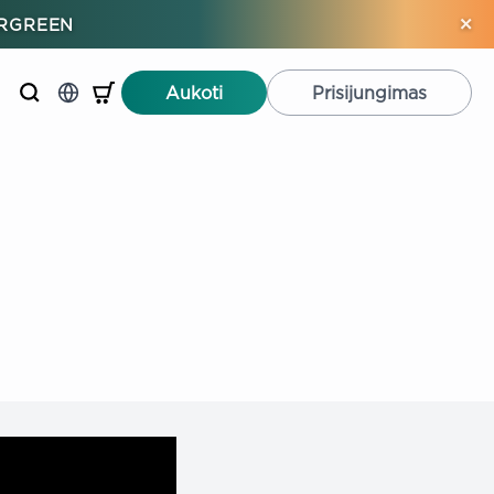
×
ERGREEN
Aukoti
Prisijungimas