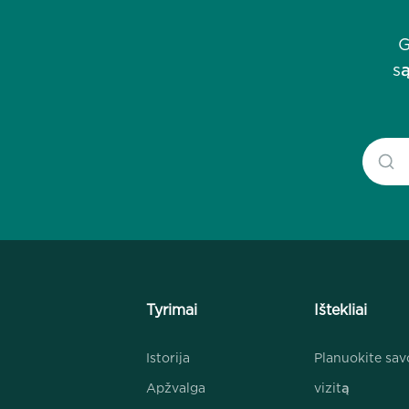
G
są
Tyrimai
Ištekliai
Istorija
Planuokite sav
Apžvalga
vizitą