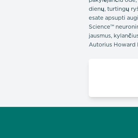
dienų, turtingų ry
esate apsupti au
Science™ neuronin
jausmus, kylančius
Autorius Howard P