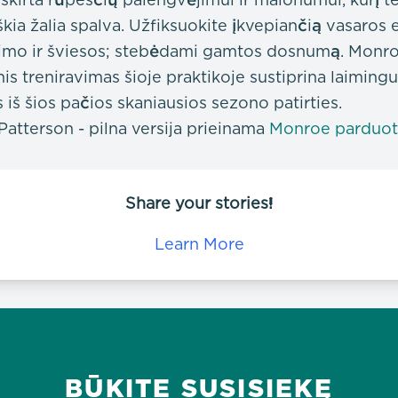
škia žalia spalva. Užfiksuokite įkvepiančią vasaros
gimo ir šviesos; stebėdami gamtos dosnumą. Monr
is treniravimas šioje praktikoje sustiprina laimin
 iš šios pačios skaniausios sezono patirties.
atterson - pilna versija prieinama
Monroe parduot
Share your stories!
Learn More
BŪKITE SUSISIEKĘ