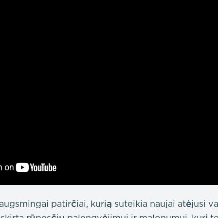
augsmingai patirčiai, kurią suteikia naujai atėjusi va
skirta rūpesčių palengvėjimui ir malonumui, kurį te