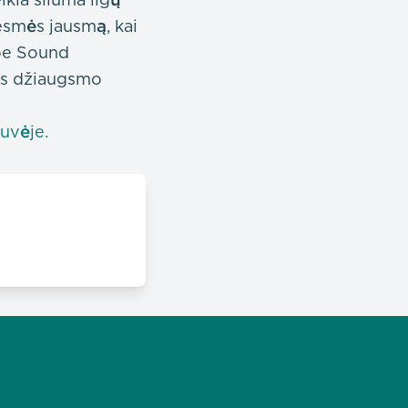
 esmės jausmą, kai
oe Sound
gus džiaugsmo
uvėje.