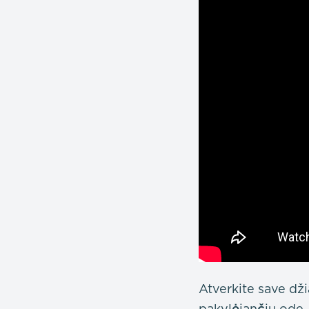
Atverkite save dži
pakylėjančiu ode, 