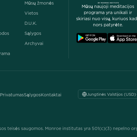
Mūsų žmonės
Mūsų naujoji meditacijos
programa yra unikali ir
Vietos
skiriasi nuo visų, kuriuos ka
D.U.K.
nors patyrėte.
odos
Sąlygos
Archyvai
grama
Jungtinės Valstijos (USD)
Privatumas
Sąlygos
Kontaktai
os teisės saugomos. Monroe institutas yra 501(c)(3) nepelno org