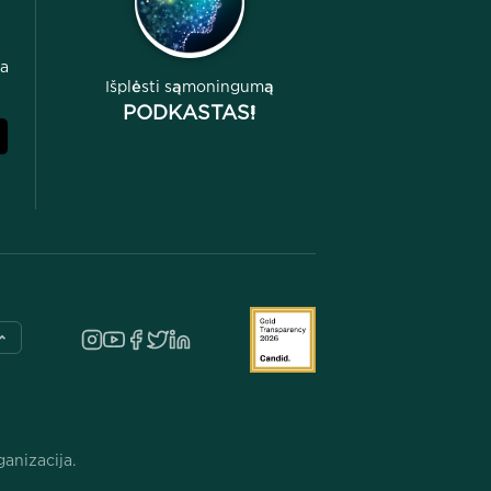
da
Išplėsti sąmoningumą
PODKASTAS!
anizacija.