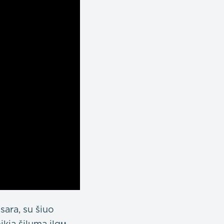
sara, su šiuo
ikia šiluma ilgų