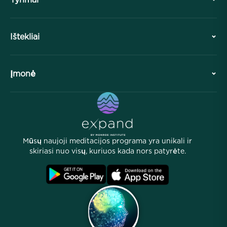
Istorija
Ištekliai
Apžvalga
Bendradarbiavimai
Planuokite savo vizitą
Įmonė
Profesinė divizija
Nemokamos meditacijos
Straipsniai
eKnygos
Kontaktai
Naudingi nuorodos
Karjeros
Istorijos
Mūsų žmonės
Mūsų naujoji meditacijos programa yra unikali ir
Partnerių programa
Vietos
skiriasi nuo visų, kuriuos kada nors patyrėte.
D.U.K.
Sąlygos
Archyvai