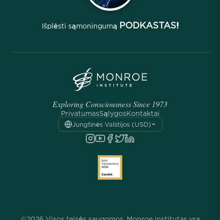
PODKASTAS!
Išplėsti sąmoningumą
Exploring Consciousness Since 1973
Privatumas
Sąlygos
Kontaktai
Jungtinės Valstijos (USD)
©2026 Visos teisės saugomos. Monroe institutas yra