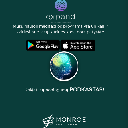
eKnygos
Kontaktai
Naudingi nuorodos
Karjeros
Istorijos
Mūsų žmonės
Mūsų naujoji meditacijos programa yra unikali ir
Partnerių programa
Vietos
skiriasi nuo visų, kuriuos kada nors patyrėte.
D.U.K.
Sąlygos
Archyvai
PODKASTAS!
Išplėsti sąmoningumą