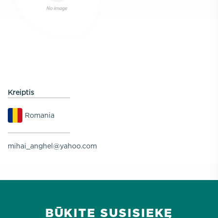
Kreiptis
Romania
mihai_anghel@yahoo.com
BŪKITE SUSISIEKĘ