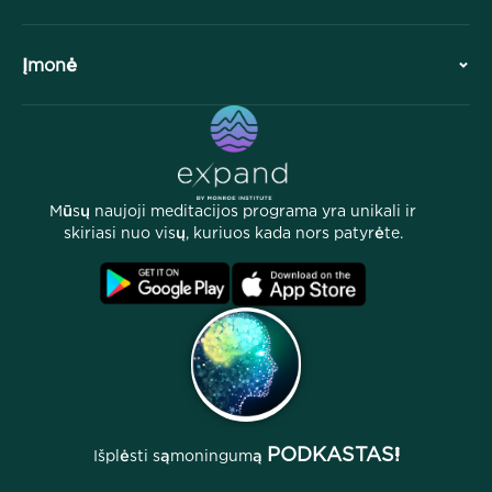
Bendradarbiavimai
Planuokite savo vizitą
Įmonė
Profesinė divizija
Nemokamos meditacijos
Straipsniai
eKnygos
Kontaktai
Naudingi nuorodos
Karjeros
Istorijos
Mūsų žmonės
Mūsų naujoji meditacijos programa yra unikali ir
Partnerių programa
Vietos
skiriasi nuo visų, kuriuos kada nors patyrėte.
D.U.K.
Sąlygos
Archyvai
PODKASTAS!
Išplėsti sąmoningumą