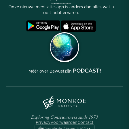
Verhalen
Onze Mensen
Onze nieuwe meditatie-app is anders dan alles wat u
Affiliate Programma
Locaties
ooit hebt ervaren.
Veelgestelde vragen
Voorwaarden
Archieven
PODCAST!
Méér over Bewustzijn
Exploring Consciousness sinds 1973
Privacy
Voorwaarden
Contact
Verenigde Staten (USD)