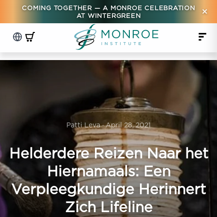
COMING TOGETHER — A MONROE CELEBRATION
×
AT WINTERGREEN
Patti Leva · April 28, 2021
Helderdere Reizen Naar het
Hiernamaals: Een
Verpleegkundige Herinnert
Zich Lifeline