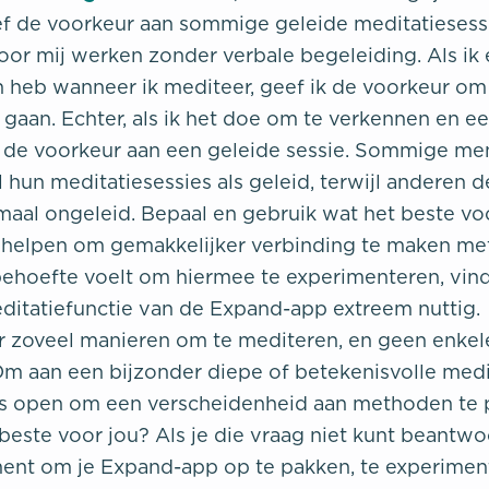
eef de voorkeur aan sommige geleide meditatiesessie
oor mij werken zonder verbale begeleiding. Als ik 
 heb wanneer ik mediteer, geef ik de voorkeur om
 gaan. Echter, als ik het doe om te verkennen en ee
k de voorkeur aan een geleide sessie. Sommige m
 hun meditatiesessies als geleid, terwijl anderen 
maal ongeleid. Bepaal en gebruik wat het beste voo
e helpen om gemakkelijker verbinding te maken me
e behoefte voelt om hiermee te experimenteren, vind
itatiefunctie van de Expand-app extreem nuttig.
 er zoveel manieren om te mediteren, en geen enkel
Om aan een bijzonder diepe of betekenisvolle medit
s open om een verscheidenheid aan methoden te 
beste voor jou? Als je die vraag niet kunt beantwo
nt om je Expand-app op te pakken, te experiment