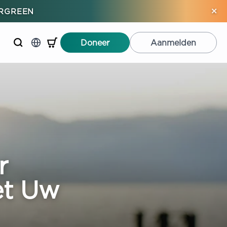
×
ERGREEN
Doneer
Aanmelden
r
et Uw