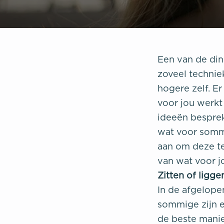
Een van de din
zoveel technie
hogere zelf. Er
voor jou werkt 
ideeën besprek
wat voor sommi
aan om deze t
van wat voor j
Zitten of ligge
In de afgelope
sommige zijn erg
de beste manie