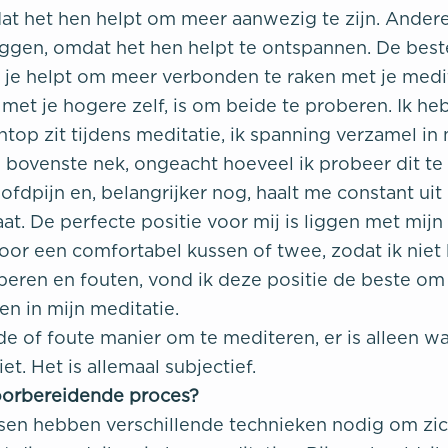
at het hen helpt om meer aanwezig te zijn. Ander
iggen, omdat het hen helpt te ontspannen. De bes
je helpt om meer verbonden te raken met je medit
 met je hogere zelf, is om beide te proberen. Ik he
top zit tijdens meditatie, ik spanning verzamel in 
bovenste nek, ongeacht hoeveel ik probeer dit te 
fdpijn en, belangrijker nog, haalt me constant uit
at. De perfecte positie voor mij is liggen met mij
or een comfortabel kussen of twee, zodat ik niet 
oberen en fouten, vond ik deze positie de beste om
en in mijn meditatie.
de of foute manier om te mediteren, er is alleen wa
et. Het is allemaal subjectief.
voorbereidende proces?
n hebben verschillende technieken nodig om zic