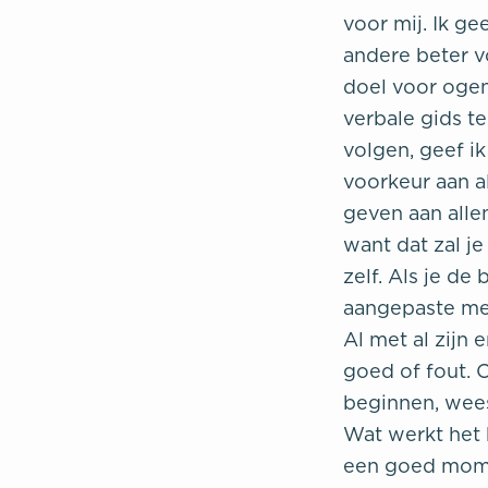
voor mij. Ik g
andere beter v
doel voor ogen
verbale gids te
volgen, geef i
voorkeur aan al
geven aan alle
want dat zal j
zelf. Als je d
aangepaste med
Al met al zijn
goed of fout. 
beginnen, wee
Wat werkt het 
een goed mome