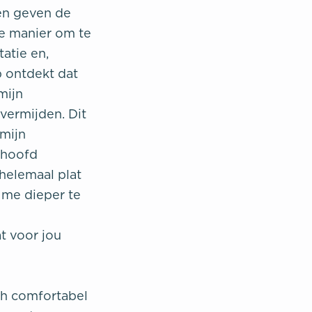
en geven de
te manier om te
atie en,
b ontdekt dat
mijn
vermijden. Dit
 mijn
n hoofd
helemaal plat
 me dieper te
t voor jou
h comfortabel