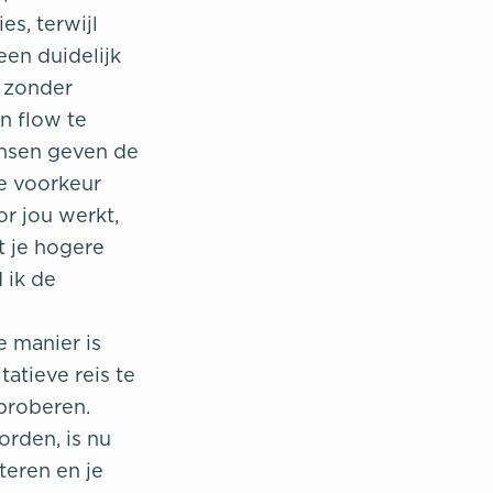
s, terwijl
een duidelijk
 zonder
n flow te
ensen geven de
de voorkeur
r jou werkt,
t je hogere
 ik de
e manier is
atieve reis te
proberen.
orden, is nu
eren en je