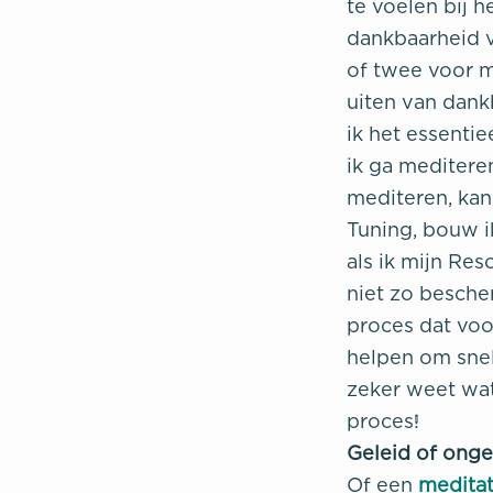
te voelen bij h
dankbaarheid v
of twee voor m
uiten van dank
ik het essenti
ik ga meditere
mediteren, kan
Tuning, bouw i
als ik mijn Re
niet zo besche
proces dat voor
helpen om snell
zeker weet wat
proces!
Geleid of onge
Of een
meditat