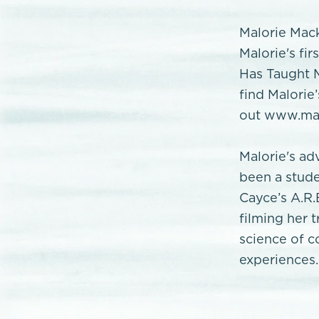
Malorie Mack
Malorie's fi
Has Taught M
find Malorie
out www.mal
Malorie's ad
been a stude
Cayce’s A.R.
filming her 
science of c
experiences.