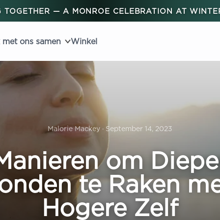
 TOGETHER — A MONROE CELEBRATION AT WINT
 met ons samen
Winkel
Malorie Mackey · September 14, 2023
Manieren om Diepe
onden te Raken m
Hogere Zelf