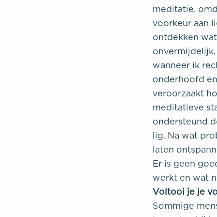
meditatie, omd
voorkeur aan l
ontdekken wat 
onvermijdelijk,
wanneer ik rech
onderhoofd en 
veroorzaakt hoo
meditatieve sta
ondersteund do
lig. Na wat pr
laten ontspann
Er is geen goe
werkt en wat ni
Voltooi je je 
Sommige mense