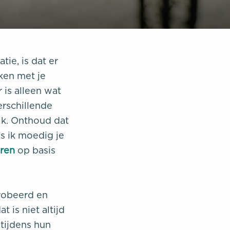
ie, is dat er
ken met je
 is alleen wat
verschillende
jk. Onthoud dat
s ik moedig je
ëren
op basis
probeerd en
t is niet altijd
tijdens hun