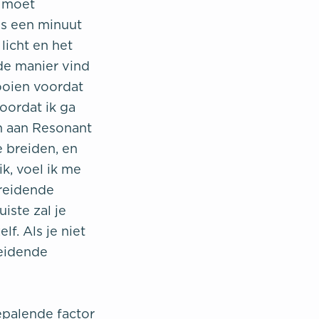
k moet
us een minuut
licht en het
de manier vind
ooien voordat
oordat ik ga
em aan Resonant
 breiden, en
k, voel ik me
ereidende
iste zal je
f. Als je niet
eidende
bepalende factor