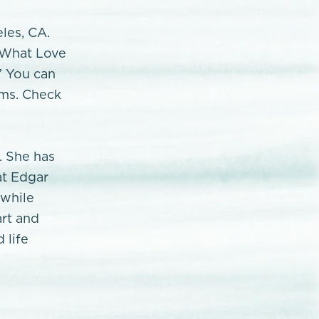
eles, CA.
 "What Love
” You can
rms. Check
. She has
at Edgar
 while
art and
 life