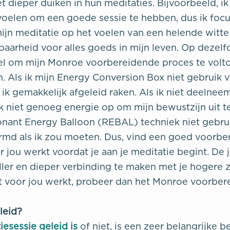
et dieper duiken in hun meditaties. Bijvoorbeeld, i
oelen om een goede sessie te hebben, dus ik foc
ijn meditatie op het voelen van een helende witte 
baarheid voor alles goeds in mijn leven. Op dezelf
eel om mijn Monroe voorbereidende proces te volt
n. Als ik mijn Energy Conversion Box niet gebruik v
 ik gemakkelijk afgeleid raken. Als ik niet deelne
k niet genoeg energie op om mijn bewustzijn uit te
sonant Energy Balloon (REBAL) techniek niet gebrui
rmd als ik zou moeten. Dus, vind een goed voorb
 jou werkt voordat je aan je meditatie begint. De ju
er en dieper verbinding te maken met je hogere zel
 voor jou werkt, probeer dan het Monroe voorber
leid?
iesessie geleid is
of niet, is een zeer belangrijke 