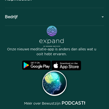
Overzicht
Samenwerkingen
Plan uw bezoek
Bedrijf
Professionele Divisie
Gratis meditaties
Artikelen
eBooks
Contact
Handige links
Carrières
Verhalen
Onze Mensen
Onze nieuwe meditatie-app is anders dan alles wat u
Affiliate Programma
Locaties
ooit hebt ervaren.
Veelgestelde vragen
Voorwaarden
Archieven
PODCAST!
Méér over Bewustzijn