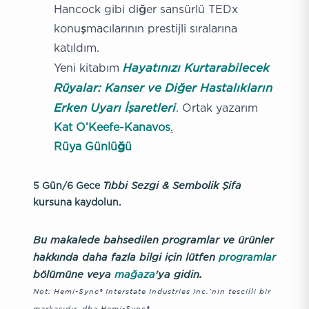
Hancock gibi diğer sansürlü TEDx
konuşmacılarının prestijli sıralarına
katıldım.
Hayatınızı Kurtarabilecek
Yeni kitabım
Rüyalar: Kanser ve Diğer Hastalıkların
Erken Uyarı İşaretleri
. Ortak yazarım
Kat O’Keefe-Kanavos
.
Rüya Günlüğü
Tıbbi Sezgi & Sembolik Şifa
5 Gün/6 Gece
kursuna kaydolun.
Bu makalede bahsedilen programlar ve ürünler
hakkında daha fazla bilgi için lütfen
programlar
bölümüne veya
mağaza
'ya gidin.
Not: Hemi-Sync® Interstate Industries Inc.'nin tescilli bir
markasıdır, dba Hemi-Sync®.