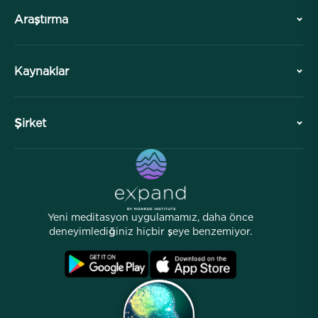
Araştırma
Tarih
Kaynaklar
Genel Bakış
İşbirlikleri
Ziyaretinizi Planlayın
Şirket
Profesyonel Bölüm
Ücretsiz Meditasyonlar
Makaleler
eKitaplar
İletişim
Yardımcı Bağlantılar
Kariyerler
Hikayeler
İnsanlarımız
Yeni meditasyon uygulamamız, daha önce
Ortaklık Programı
Lokasyonlar
deneyimlediğiniz hiçbir şeye benzemiyor.
SSS
Şartlar
Arşivler