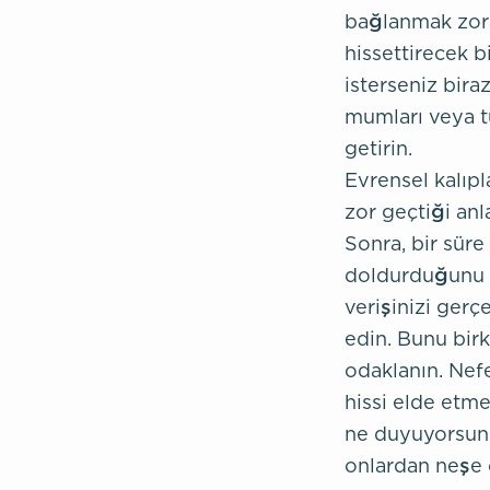
bağlanmak zor 
hissettirecek 
isterseniz bira
mumları veya tü
getirin.
Evrensel kalıpl
zor geçtiği anla
Sonra, bir süre
doldurduğunu h
verişinizi gerç
edin. Bunu bir
odaklanın. Nefe
hissi elde etme
ne duyuyorsunu
onlardan neşe 