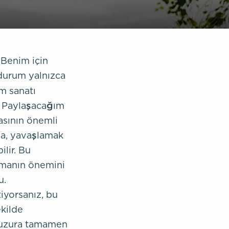
 Benim için
 durum yalnızca
m sanatı
r. Paylaşacağım
asının önemli
a, yavaşlamak
lir. Bu
nmanın önemini
u.
iyorsanız, bu
kilde
 huzura tamamen