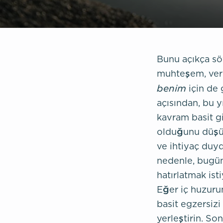
Bunu açıkça sö
muhteşem, veri
benim
için de 
açısından, bu y
kavram basit g
olduğunu düşü
ve ihtiyaç duy
nedenle, bugü
hatırlatmak ist
Eğer iç huzuru
basit egzersiz
yerleştirin. So