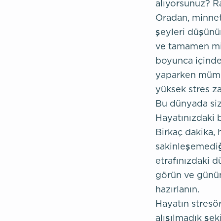
alıyorsunuz? Ra
Oradan, minnet
şeyleri düşünü
ve tamamen minn
boyunca içinde
yaparken mümkü
yüksek stres za
Bu dünyada siz
Hayatınızdaki 
Birkaç dakika, 
sakinleşemediğ
etrafınızdaki d
görün ve günün
hazırlanın.
Hayatın stresö
alışılmadık şe