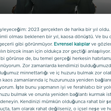
yleyeceğim: 2023 gerçekten de harika bir yıl oldu.
mli olması beklenen bir yıl, kaosa dönüştü. Ve bu
geçerli gibi görünmüyor.
Evrensel kalıplar
ve gözle
ılın birçok insan için oldukça zor geçtiği anlaşılıyo
ibi görünse de, bu temel gerçeği herkesin hatırlam
nüyorum. Zor zamanlarda kendimizi bulduğumuzd
duğumuz minnettarlığı ve iç huzuru bulmak zor olabi
n kaos zamanlarında iç huzurunuza yeniden bağla
iyorum. İşte bunu yapmanın iyi ve ferahlatıcı bir yol
nuzu bulmak ve onunla yeniden bağlantı kurmak ist
i deneyin. Kendinizi mümkün olduğunca rahat bir şe
nuçta, tam olarak rahat değilseniz, o içsel neşe ve