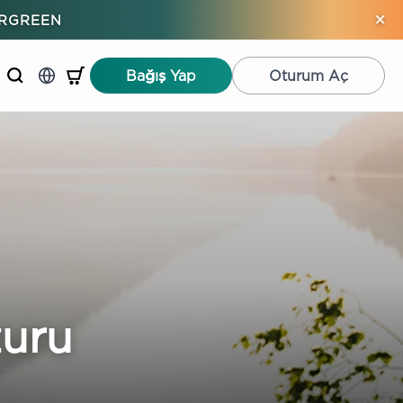
×
ERGREEN
Bağış Yap
Oturum Aç
zuru