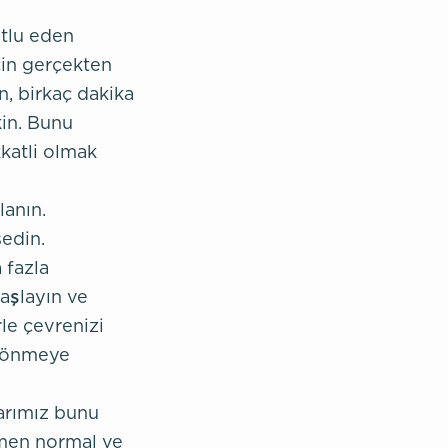
utlu eden
çin gerçekten
n, birkaç dakika
kin. Bunu
katli olmak
anın.
edin.
 fazla
aşlayın ve
le çevrenizi
 dönmeye
arımız bunu
amen normal ve