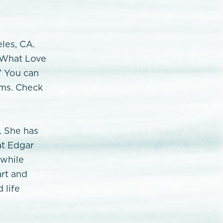
eles, CA.
 "What Love
” You can
rms. Check
. She has
at Edgar
 while
art and
 life