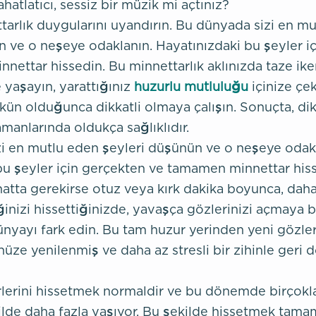
hatlatıcı, sessiz bir müzik mi açtınız?
tarlık duygularını uyandırın. Bu dünyada sizi en m
n ve o neşeye odaklanın. Hayatınızdaki bu şeyler i
ettar hissedin. Bu minnettarlık aklınızda taze ike
 yaşayın, yarattığınız
huzurlu mutluluğu
içinize çe
n olduğunca dikkatli olmaya çalışın. Sonuçta, dik
manlarında oldukça sağlıklıdır.
i en mutlu eden şeyleri düşünün ve o neşeye odakl
bu şeyler için gerçekten ve tamamen minnettar hiss
hatta gerekirse otuz veya kırk dakika boyunca, daha
inizi hissettiğinizde, yavaşça gözlerinizi açmaya b
ünyayı fark edin. Bu tam huzur yerinden yeni gözler
üze yenilenmiş ve daha az stresli bir zihinle geri
rlerini hissetmek normaldir ve bu dönemde birçokl
kilde daha fazla yaşıyor. Bu şekilde hissetmek tam