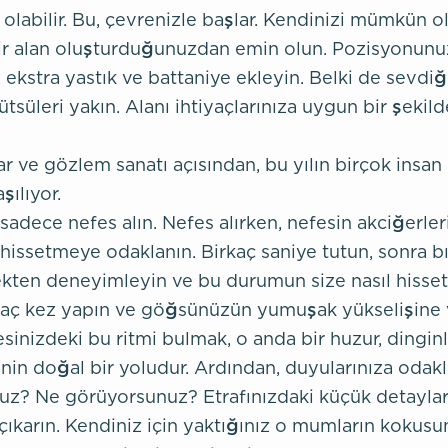
olabilir. Bu, çevrenizle başlar. Kendinizi mümkün 
bir alan oluşturduğunuzdan emin olun. Pozisyonun
z ekstra yastık ve battaniye ekleyin. Belki de sevdiğ
tsüleri yakın. Alanı ihtiyaçlarınıza uygun bir şekild
ar ve gözlem sanatı açısından, bu yılın birçok insan
şılıyor.
 sadece nefes alın. Nefes alırken, nefesin akciğerleri
issetmeye odaklanın. Birkaç saniye tutun, sonra bı
ekten deneyimleyin ve bu durumun size nasıl hissett
kaç kez yapın ve göğsünüzün yumuşak yükselişine
sinizdeki bu ritmi bulmak, o anda bir huzur, dinginl
nin doğal bir yoludur. Ardından, duyularınıza odak
z? Ne görüyorsunuz? Etrafınızdaki küçük detaylar
çıkarın. Kendiniz için yaktığınız o mumların kokus