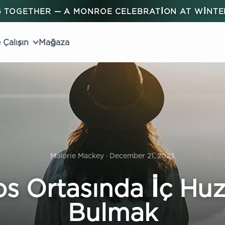
 TOGETHER — A MONROE CELEBRATION AT WINT
 Çalışın
Mağaza
Malorie Mackey · December 21, 2023
s Ortasında İç Hu
Bulmak