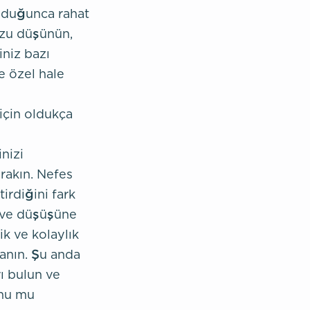
olduğunca rahat
uzu düşünün,
iniz bazı
e özel hale
 için oldukça
nizi
rakın. Nefes
irdiğini fark
 ve düşüşüne
ik ve kolaylık
lanın. Şu anda
ı bulun ve
unu mu