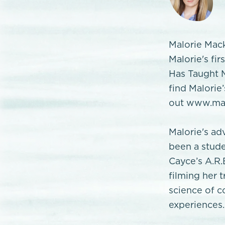
Malorie Mack
Malorie's fi
Has Taught M
find Malorie
out www.mal
Malorie's ad
been a stude
Cayce’s A.R.
filming her 
science of c
experiences.