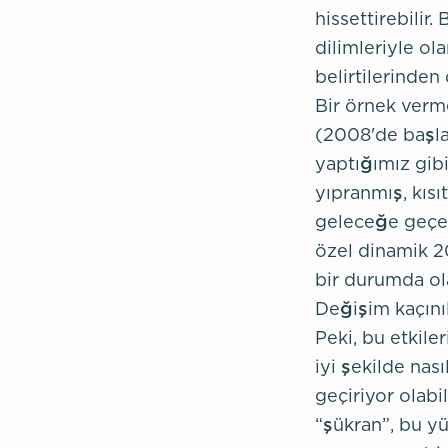
hissettirebilir
dilimleriyle ol
belirtilerinde
Bir örnek verm
(2008'de başlay
yaptığımız gibi
yıpranmış, kısı
geleceğe geçeb
özel dinamik 2
bir durumda ol
Değişim kaçını
Peki, bu etkile
iyi şekilde nas
geçiriyor olabi
“şükran”, bu y