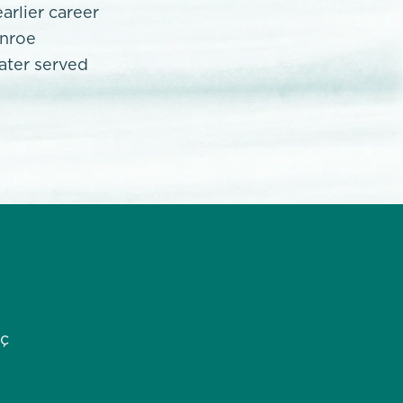
rlier career
onroe
later served
nç