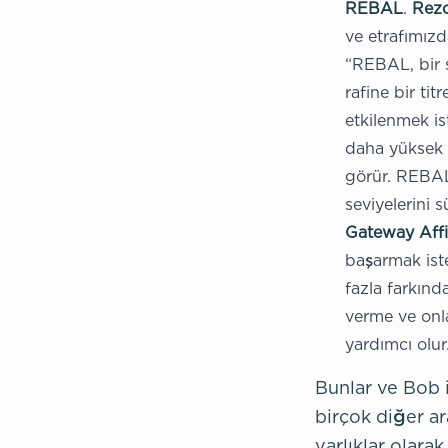
REBAL
.
Rezo
ve etrafımızd
“REBAL, bir s
rafine bir tit
etkilenmek is
daha yüksek e
görür. REBAL’
seviyelerini s
Gateway Affi
başarmak ist
fazla farkınd
verme ve onla
yardımcı olur
Bunlar ve Bob i
birçok diğer ar
varlıklar olara