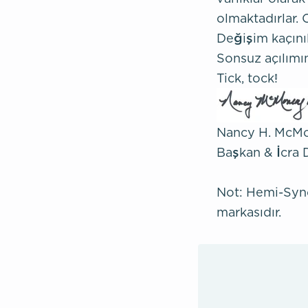
olmaktadırlar. O
Değişim kaçını
Sonsuz açılımını
Tick, tock!
Nancy H. McM
Başkan & İcra 
Not: Hemi-Sync®
markasıdır.