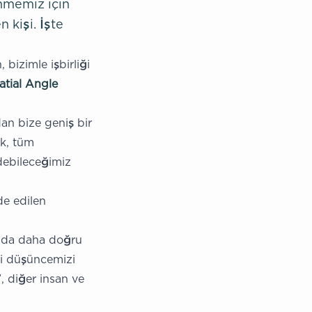
nmemiz için
n kişi. İşte
 bizimle işbirliği
atial Angle
ndan bize geniş bir
ık, tüm
debileceğimiz
lde edilen
 da daha doğru
imi düşüncemizi
, diğer insan ve