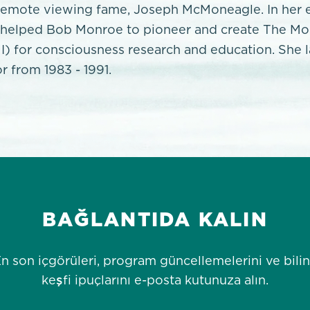
emote viewing fame, Joseph McMoneagle. In her ea
 helped Bob Monroe to pioneer and create The M
MI) for consciousness research and education. She 
or from 1983 - 1991.
BAĞLANTIDA KALIN
n son içgörüleri, program güncellemelerini ve bili
keşfi ipuçlarını e-posta kutunuza alın.