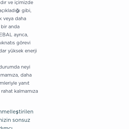
ıdır ve içimizde
ıkladığı gibi,
ek veya daha
i bir anda
REBAL ayrıca,
ıknatıs görevi
dar yüksek enerji
 durumda neyi
lamamıza, daha
mleriyle yanıt
ve rahat kalmamıza
mmelleştirilen
imizin sonsuz
dımcı