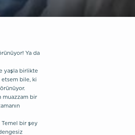
örünüyor! Ya da
yaşla birlikte
 etsem bile, ki
görünüyor.
in muazzam bir
, zamanın
. Temel bir şey
 dengesiz