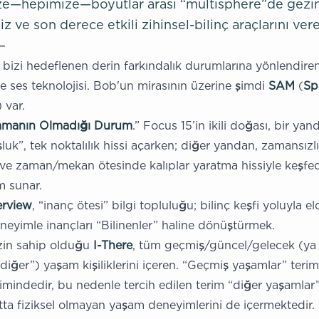
ze—hepimize—boyutlar arası “multisphere”de gezi
z ve son derece etkili zihinsel-bilinç araçlarını vere
—
, bizi hedeflenen derin farkındalık durumlarına yönlendiren,
 ses teknolojisi. Bob'un mirasının üzerine şimdi
SAM
(
Sp
 var.
amanın Olmadığı Durum
.” Focus 15’in ikili doğası, bir ya
şluk”, tek noktalılık hissi açarken; diğer yandan, zamansızl
k ve zaman/mekan ötesinde kalıplar yaratma hissiyle keşfe
m sunar.
erview
, “inanç ötesi” bilgi topluluğu; bilinç keşfi yoluyla e
eyimle inançları “Bilinenler” haline dönüştürmek.
izin sahip olduğu
I-There
, tüm geçmiş/güncel/gelecek (ya
 “diğer”) yaşam kişiliklerini içeren. “Geçmiş yaşamlar” ter
limindedir, bu nedenle tercih edilen terim “diğer yaşamlar”
atta fiziksel olmayan yaşam deneyimlerini de içermektedir.