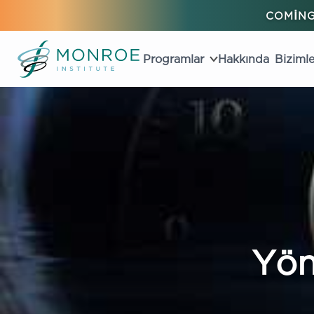
COMING
Programlar
Hakkında
Bizimle
Yön