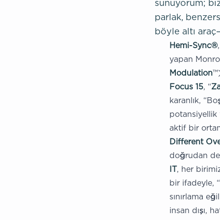
sunuyorum; bi
parlak, benzersi
böyle altı araç
Hemi-Sync®
yapan Monroe
Modulation
™)
Focus 15
, “
Z
karanlık, “Bo
potansiyelli
aktif bir orta
Different Ov
doğrudan den
IT
, her birim
bir ifadeyle,
sınırlama eği
insan dışı, h