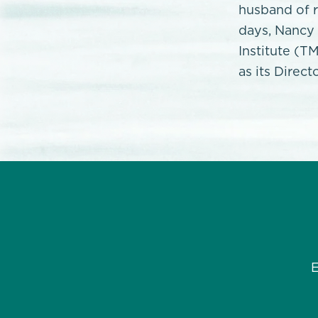
husband of r
days, Nancy
Institute (T
as its Direct
E