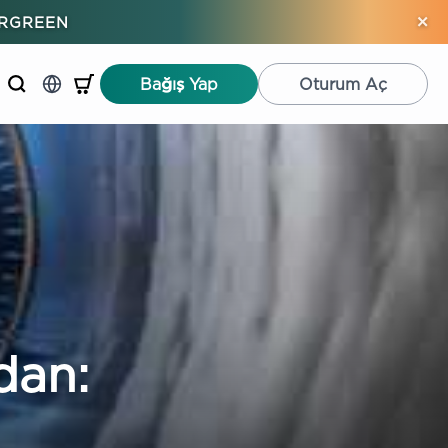
×
ERGREEN
Bağış Yap
Oturum Aç
dan: