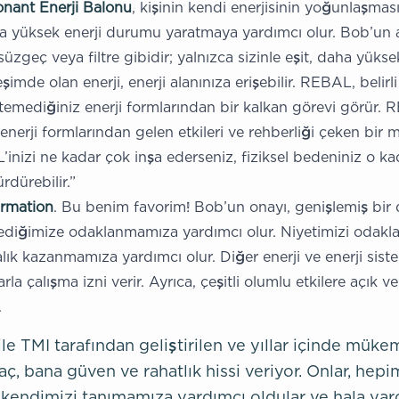
nant Enerji Balonu
, kişinin kendi enerjisinin yoğunlaşmas
a yüksek enerji durumu yaratmaya yardımcı olur. Bob’un aç
üzgeç veya filtre gibidir; yalnızca sizinle eşit, daha yüks
reşimde olan enerji, enerji alanınıza erişebilir. REBAL, belirl
temediğiniz enerji formlarından bir kalkan görevi görür. 
nerji formlarından gelen etkileri ve rehberliği çeken bir m
inizi ne kadar çok inşa ederseniz, fiziksel bedeniniz o ka
ürdürebilir.”
rmation
. Bu benim favorim! Bob’un onayı, genişlemiş bir
ediğimize odaklanmamıza yardımcı olur. Niyetimizi odak
alık kazanmamıza yardımcı olur. Diğer enerji ve enerji siste
rla çalışma izni verir. Ayrıca, çeşitli olumlu etkilere açık 
.
le TMI tarafından geliştirilen ve yıllar içinde müke
aç, bana güven ve rahatlık hissi veriyor. Onlar, hep
k kendimizi tanımamıza yardımcı oldular ve hala yar