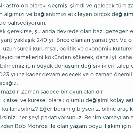
. Bir astrolog olarak, geçmiş, şimdi ve gelecek tüm 
an algımızı ve bağlantımızı etkileyen birçok değişim
n de bahsediyorum.
ek gerekirse, şu anda devrede olan bazı gezegen en
an) yaklaşık 240 yıl önce olanları yansıtıyor. Ve 
, uzun süreli kurumsal, politik ve ekonomik kültürel
tlayıcı temellerini kökünden sökerek, daha iyi, daha
ilmemiz için büyük dönüşüm değişiklikleri talep 
023 yılına kadar devam edecek ve o zaman önemli 
acağız.
lmazdır. Zaman sadece bir oyun alanıdır.
ri kişisel ve küresel olarak olumlu değişimi kolaylaş
ıl kullanabiliriz? Eğer benim gibiyseniz, bilinç araç 
lirsiniz; her şeyi parlatıyorsunuz. Benim varsayılan 
üzden Bob Monroe ile olan yaşam boyu ilişkim için 