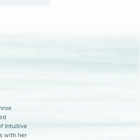
onroe
ded
f Intuitive
s with her