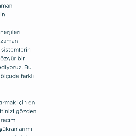
zaman
in
erjileri
o zaman
 sistemlerin
 özgür bir
ediyoruz. Bu
ölçüde farklı
tırmak için en
kitinizi gözden
aracım
şükranlarımı