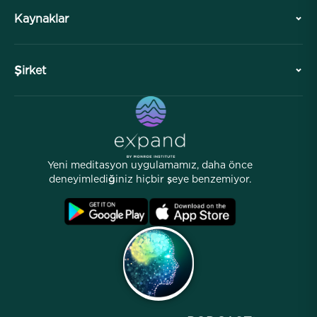
Tarih
Kaynaklar
Genel Bakış
İşbirlikleri
Ziyaretinizi Planlayın
Şirket
Profesyonel Bölüm
Ücretsiz Meditasyonlar
Makaleler
eKitaplar
İletişim
Yardımcı Bağlantılar
Kariyerler
Hikayeler
İnsanlarımız
Yeni meditasyon uygulamamız, daha önce
Ortaklık Programı
Lokasyonlar
deneyimlediğiniz hiçbir şeye benzemiyor.
SSS
Şartlar
Arşivler