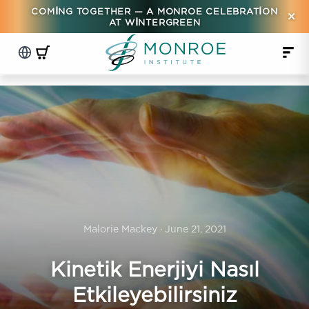
COMING TOGETHER — A MONROE CELEBRATION
×
AT WINTERGREEN
Malorie Mackey · June 21, 2021
Kinetik Enerjiyi Nasıl
Etkileyebilirsiniz