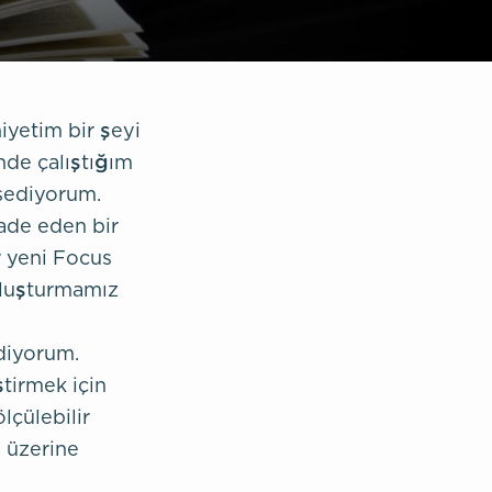
yetim bir şeyi
inde çalıştığım
ssediyorum.
ade eden bir
r yeni Focus
 oluşturmamız
diyorum.
ştirmek için
lçülebilir
 üzerine