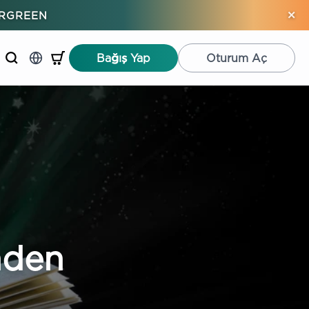
×
ERGREEN
Bağış Yap
Oturum Aç
nden