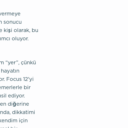
 vermeye
im sonucu
kişi olarak, bu
mcı oluyor.
im “yer”, çünkü
 hayatın
r. Focus 12'yi
emerlerle bir
sil ediyor.
en diğerine
nda, dikkatimi
kendim için