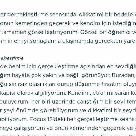
her gerçekleştirme seansında, dikkatimi bir hedefe
 onun kemerinden geçerek ve kendim için istediğ
tamamen görselleştiriyorum. Görsel bir öğrenici ve 
imin en iyi sonuçlarına ulaşmamda gerçekten yardı
ekleştirme
i de benim için gerçekleştirme açısından en sevdiğ
ğım hayata çok yakın ve bağlı görünüyor. Buradan,
sınırsız olasılıkları durup düşünme fırsatım oluyo
r kapısı olarak algılıyorum. Kendimi, etrafımı saran k
buluyorum; her biri üzerinde çalıştığım bir şeyi tem
r şeyi önümde görebiliyorum ve dikkatimi bir şeyd
abiliyorum. Focus 12'deki her gerçekleştirme seansı
meye çalışıyorum ve onun kemerinden geçerek ve 