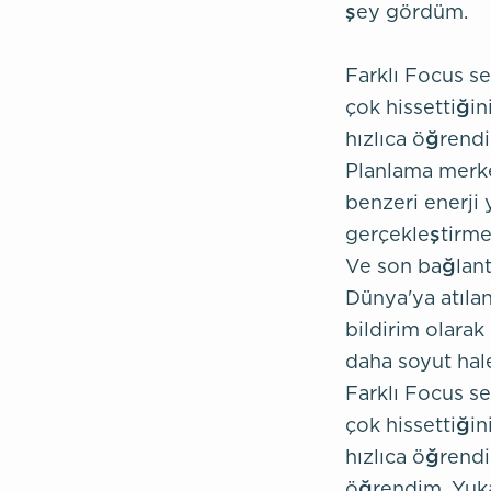
şey gördüm.
Farklı Focus s
çok hissettiği
hızlıca öğrend
Planlama merke
benzeri enerji 
gerçekleştirme
Ve son bağlantı
Dünya'ya atılan 
bildirim olarak
daha soyut hale
Farklı Focus s
çok hissettiği
hızlıca öğrendi
öğrendim. Yukar