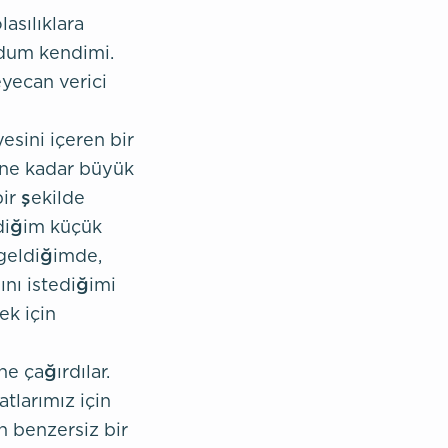
sılıklara
ldum kendimi.
yecan verici
sini içeren bir
 ne kadar büyük
ir şekilde
ediğim küçük
 geldiğimde,
ını istediğimi
ek için
e çağırdılar.
tlarımız için
n benzersiz bir