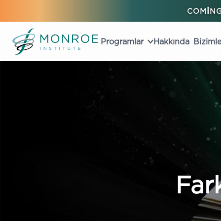
COMING
Programlar
Hakkında
Bizimle
Far