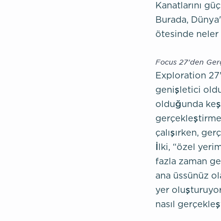
Kanatlarını güçl
Burada, Dünya'
ötesinde neler
Focus 27'den Ger
Exploration 27'
genişletici ol
olduğunda keşfe
gerçekleştirmek
çalışırken, gerç
İlki, “özel ye
fazla zaman geç
ana üssünüz ola
yer oluşturuyo
nasıl gerçekleş