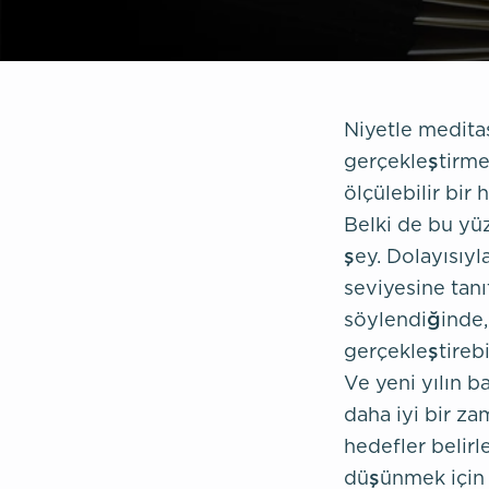
Niyetle medita
gerçekleştirmek
ölçülebilir bi
Belki de bu yü
şey. Dolayısıyl
seviyesine tanı
söylendiğinde,
gerçekleştireb
Ve yeni yılın b
daha iyi bir za
hedefler belir
düşünmek için 