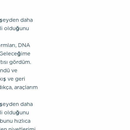
 şeyden daha
li olduğunu
ormları, DNA
u. Geleceğime
tısı gördüm.
öndü ve
kış ve geri
ıkça, araçlarım
 şeyden daha
li olduğunu
 bunu hızlıca
en niyetlerimi