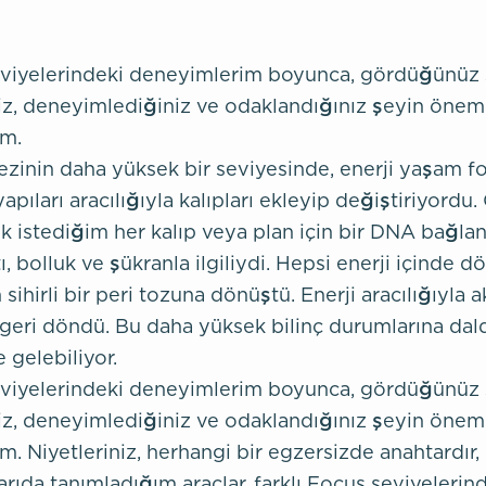
eviyelerindeki deneyimlerim boyunca, gördüğünüz
niz, deneyimlediğiniz ve odaklandığınız şeyin önem
im.
zinin daha yüksek bir seviyesinde, enerji yaşam f
yapıları aracılığıyla kalıpları ekleyip değiştiriyord
k istediğim her kalıp veya plan için bir DNA bağlan
, bolluk ve şükranla ilgiliydi. Hepsi enerji içinde d
sihirli bir peri tozuna dönüştü. Enerji aracılığıyla a
 geri döndü. Bu daha yüksek bilinç durumlarına dald
 gelebiliyor.
eviyelerindeki deneyimlerim boyunca, gördüğünüz
niz, deneyimlediğiniz ve odaklandığınız şeyin önem
m. Niyetleriniz, herhangi bir egzersizde anahtardır,
ıda tanımladığım araçlar, farklı Focus seviyelerind