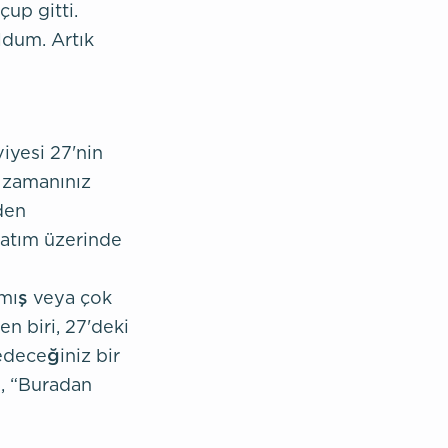
çup gitti.
ldum. Artık
iyesi 27'nin
 zamanınız
den
yatım üzerinde
amış veya çok
en biri, 27'deki
edeceğiniz bir
e, “Buradan