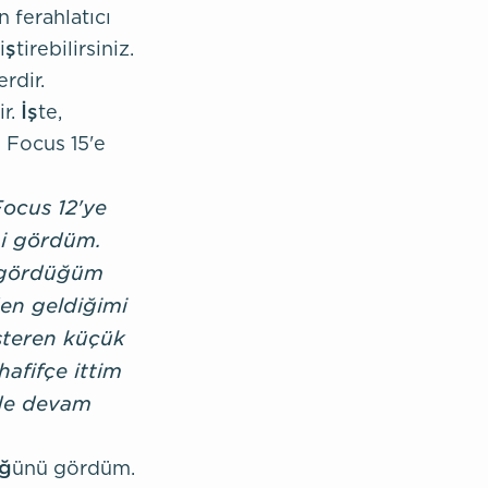
 ferahlatıcı
ştirebilirsiniz.
rdir.
. İşte,
 Focus 15'e
ocus 12'ye
ni gördüm.
e gördüğüm
en geldiğimi
österen küçük
afifçe ittim
ilde devam
tüğünü gördüm.