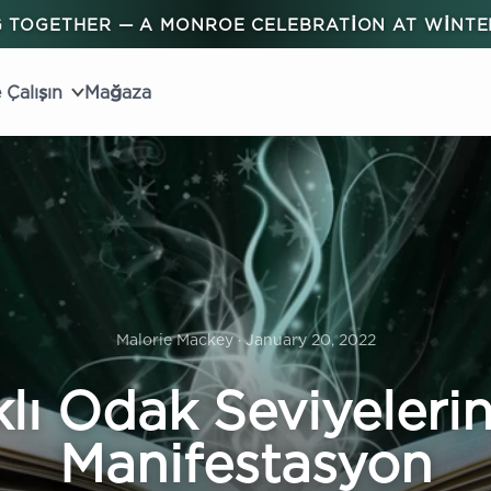
 TOGETHER — A MONROE CELEBRATION AT WINT
 Çalışın
Mağaza
Malorie Mackey · January 20, 2022
klı Odak Seviyeleri
Manifestasyon