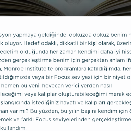
syon yapmaya geldiğinde, dokuzda dokuz benim ni
 oluyor. Hedef odaklı, dikkatli bir kişi olarak, üzer
r hedefim olduğunda her zaman kendimi daha iyi hi
zden gerçekleştirme benim için gerçekten anlam if
a, Monroe Institute'te programlara katıldığımda, he
tıldığımızda veya bir Focus seviyesi için bir niyet
 hemen bu yeni, heyecan verici yerden nasıl
ileceğimi veya kalıplar oluşturabileceğimi merak e
aşlangıcında istediğiniz hayatı ve kalıpları gerçekle
man var mı? Bu yüzden, bu yılın başını kendim için ö
lemek ve farklı Focus seviyelerinden gerçekleştirme
kullandım.