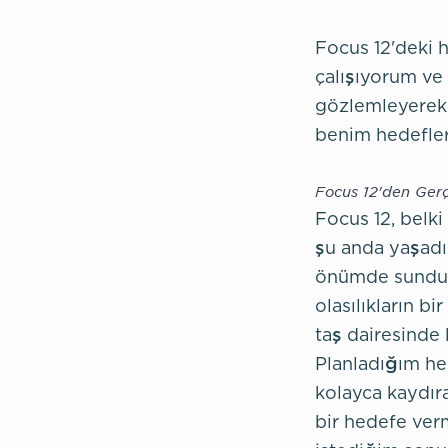
Focus 12'deki 
çalışıyorum ve
gözlemleyerek 
benim hedefler
Focus 12'den Gerç
Focus 12, belk
şu anda yaşadı
önümde sunduğu 
olasılıkların bi
taş dairesinde 
Planladığım he
kolayca kaydır
bir hedefe ver