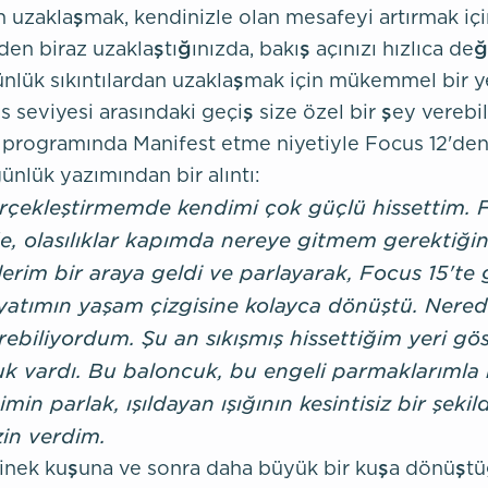
 uzaklaşmak, kendinizle olan mesafeyi artırmak için
yden biraz uzaklaştığınızda, bakış açınızı hızlıca deği
nlük sıkıntılardan uzaklaşmak için mükemmel bir ye
 seviyesi arasındaki geçiş size özel bir şey verebilir
 programında Manifest etme niyetiyle Focus 12'den
nlük yazımından bir alıntı:
çekleştirmemde kendimi çok güçlü hissettim. F
de, olasılıklar kapımda nereye gitmem gerektiği
erim bir araya geldi ve parlayarak, Focus 15't
atımın yaşam çizgisine kolayca dönüştü. Nered
rebiliyordum. Şu an sıkışmış hissettiğim yeri g
uk vardı. Bu baloncuk, bu engeli parmaklarımla h
min parlak, ışıldayan ışığının kesintisiz bir şek
zin verdim.
 sinek kuşuna ve sonra daha büyük bir kuşa dönüş