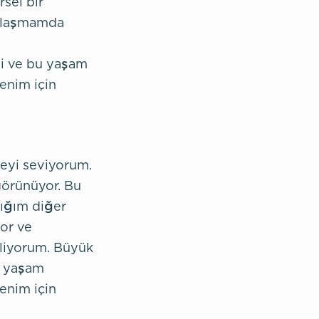
sel bir
a ulaşmamda
i ve bu yaşam
benim için
eyi seviyorum.
görünüyor. Bu
dığım diğer
yor ve
iliyorum. Büyük
u yaşam
benim için