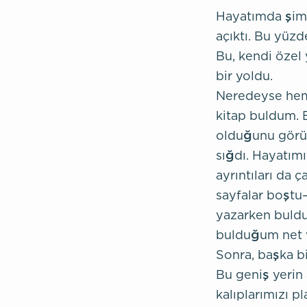
Hayatımda şimd
açıktı. Bu yüz
Bu, kendi özel
bir yoldu.
Neredeyse heme
kitap buldum. 
olduğunu görün
sığdı. Hayatımı
ayrıntıları da
sayfalar boştu—
yazarken buldu
bulduğum net v
Sonra, başka bi
Bu geniş yerin 
kalıplarımızı p