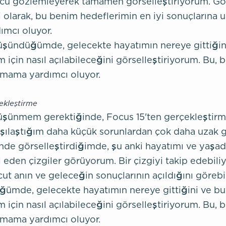
cu gözlemleyerek tamamen görselleştiriyorum. Gör
şi olarak, bu benim hedeflerimin en iyi sonuçların
ımcı oluyor.
şündüğümde, gelecekte hayatımın nereye gittiğin
m için nasıl açılabileceğini görselleştiriyorum. Bu, 
urmama yardımcı oluyor.
ekleştirme
şünmem gerektiğinde, Focus 15'ten gerçekleştirm
rşılaştığım daha küçük sorunlardan çok daha uzak 
nde görselleştirdiğimde, şu anki hayatımı ve yaşa
l eden çizgiler görüyorum. Bir çizgiyi takip edebili
ut anın ve geleceğin sonuçlarının açıldığını göreb
ümde, gelecekte hayatımın nereye gittiğini ve b
m için nasıl açılabileceğini görselleştiriyorum. Bu, 
urmama yardımcı oluyor.