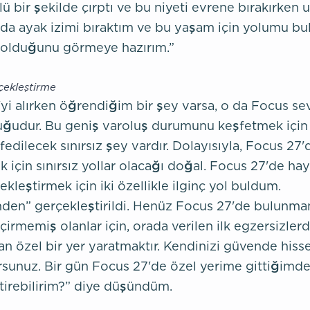
ü bir şekilde çırptı ve bu niyeti evrene bırakırken u
da ayak izimi bıraktım ve bu yaşam için yolumu bu
 olduğunu görmeye hazırım.”
çekleştirme
yi alırken öğrendiğim bir şey varsa, o da Focus sev
duğudur. Bu geniş varoluş durumunu keşfetmek için
dilecek sınırsız şey vardır. Dolayısıyla, Focus 27'
 için sınırsız yollar olacağı doğal. Focus 27'de ha
ekleştirmek için iki özellikle ilginç yol buldum.
rimden” gerçekleştirildi. Henüz Focus 27'de bulunm
irmemiş olanlar için, orada verilen ilk egzersizlerd
n özel bir yer yaratmaktır. Kendinizi güvende hiss
rsunuz. Bir gün Focus 27'de özel yerime gittiğimd
tirebilirim?” diye düşündüm.