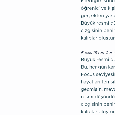
istediğim sonu
öğrenici ve ki
gerçekten yard
Büyük resmi dü
çizgisinin beni
kalıplar oluşt
Focus 15'ten Gerç
Büyük resmi dü
Bu, her gün ka
Focus seviyesi
hayatları temsi
geçmişin, mevc
resmi düşündüğ
çizgisinin beni
kalıplar oluşt