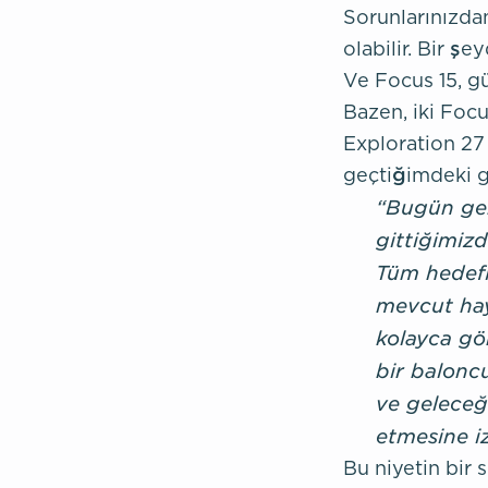
Sorunlarınızdan
olabilir. Bir şe
Ve Focus 15, gü
Bazen, iki Focus
Exploration 27
geçtiğimdeki gü
“Bugün ger
gittiğimiz
Tüm hedefl
mevcut hay
kolayca gö
bir balonc
ve geleceği
etmesine i
Bu niyetin bir