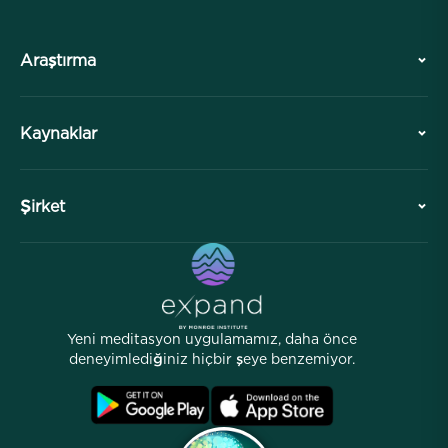
Araştırma
Tarih
Kaynaklar
Genel Bakış
İşbirlikleri
Ziyaretinizi Planlayın
Şirket
Profesyonel Bölüm
Ücretsiz Meditasyonlar
Makaleler
eKitaplar
İletişim
Yardımcı Bağlantılar
Kariyerler
Hikayeler
İnsanlarımız
Yeni meditasyon uygulamamız, daha önce
Ortaklık Programı
Lokasyonlar
deneyimlediğiniz hiçbir şeye benzemiyor.
SSS
Şartlar