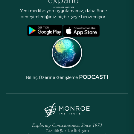
Hikayeler
İnsanlarımız
Yeni meditasyon uygulamamız, daha önce
Ortaklık Programı
Lokasyonlar
deneyimlediğiniz hiçbir şeye benzemiyor.
SSS
Şartlar
Arşivler
PODCAST!
Bilinç Üzerine Genişleme
Exploring Consciousness Since 1973
Gizlilik
Şartlar
İletişim