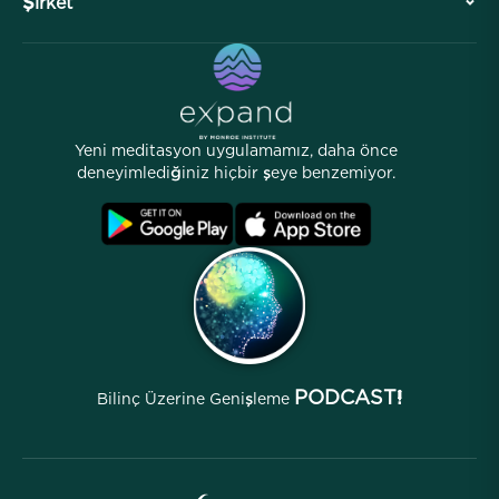
Şirket
Profesyonel Bölüm
Ücretsiz Meditasyonlar
Makaleler
eKitaplar
İletişim
Yardımcı Bağlantılar
Kariyerler
Hikayeler
İnsanlarımız
Yeni meditasyon uygulamamız, daha önce
Ortaklık Programı
Lokasyonlar
deneyimlediğiniz hiçbir şeye benzemiyor.
SSS
Şartlar
Arşivler
PODCAST!
Bilinç Üzerine Genişleme