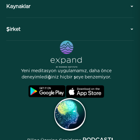
Kaynaklar
Genel Bakış
İşbirlikleri
Ziyaretinizi Planlayın
Şirket
Profesyonel Bölüm
Ücretsiz Meditasyonlar
Makaleler
eKitaplar
İletişim
Yardımcı Bağlantılar
Kariyerler
Hikayeler
İnsanlarımız
Yeni meditasyon uygulamamız, daha önce
Ortaklık Programı
Lokasyonlar
deneyimlediğiniz hiçbir şeye benzemiyor.
SSS
Şartlar
Arşivler
PODCAST!