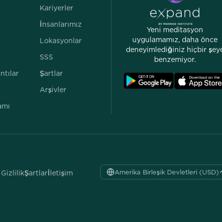
Kariyerler
İnsanlarımız
Yeni meditasyon
uygulamamız, daha önce
Lokasyonlar
deneyimlediğiniz hiçbir şey
SSS
benzemiyor.
ntılar
Şartlar
Arşivler
amı
Amerika Birleşik Devletleri (USD)
Gizlilik
Şartlar
İletişim