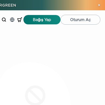
×
ERGREEN
Bağış Yap
Oturum Aç