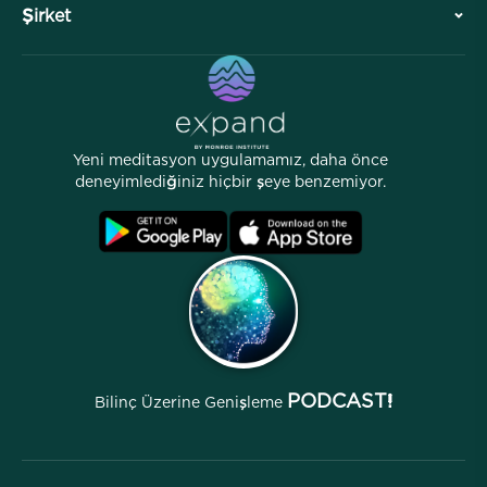
Şirket
Profesyonel Bölüm
Ücretsiz Meditasyonlar
Makaleler
eKitaplar
İletişim
Yardımcı Bağlantılar
Kariyerler
Hikayeler
İnsanlarımız
Yeni meditasyon uygulamamız, daha önce
Ortaklık Programı
Lokasyonlar
deneyimlediğiniz hiçbir şeye benzemiyor.
SSS
Şartlar
Arşivler
PODCAST!
Bilinç Üzerine Genişleme