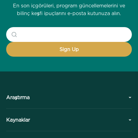
En son içgörüleri, program güncellemelerini ve
bilinç keşfi ipuçlarını e-posta kutunuza alın.
Araştırma
Tarih
Kaynaklar
Genel Bakış
İşbirlikleri
Ziyaretinizi Planlayın