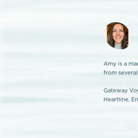
Amy is a ma
from severa
Gateway Voy
Heartline, E