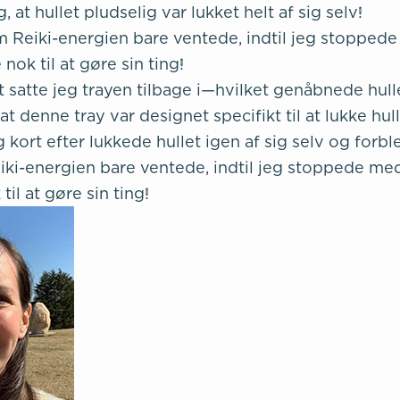
at hullet pludselig var lukket helt af sig selv!
 Reiki-energien bare ventede, indtil jeg stopped
nok til at gøre sin ting!
t satte jeg trayen tilbage i—hvilket genåbnede hull
t denne tray var designet specifikt til at lukke hull
 kort efter lukkede hullet igen af sig selv og forbl
ki-energien bare ventede, indtil jeg stoppede me
il at gøre sin ting!