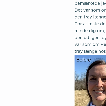
bemærkede jeg, 
Det var som om
den tray længe 
For at teste de
minde dig om, a
den ud igen, og
var som om Rei
tray længe nok t