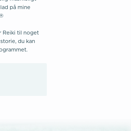
glad på mine
n®
Reiki til noget
storie, du kan
rogrammet.