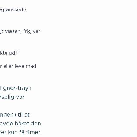
jeg ønskede
t væsen, frigiver
kte ud!"
 eller leve med
igner-tray i
dselig var
gen) til at
havde båret den
ter kun få timer