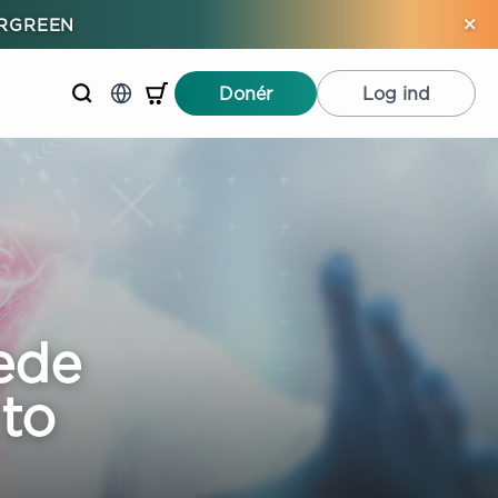
×
ERGREEN
Donér
Log ind
ede
to