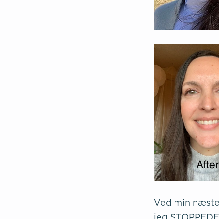
Ved min næste a
jeg STOPPEDE m