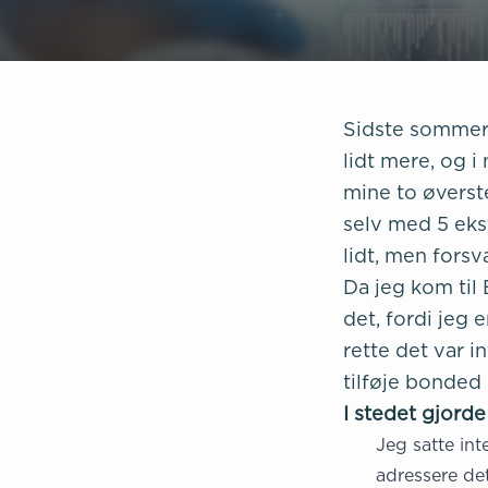
Sidste sommer 
lidt mere, og 
mine to øverste
selv med 5 ekst
lidt, men forsv
Da jeg kom til 
det, fordi jeg
rette det var i
tilføje bonded 
I stedet gjorde
Jeg satte int
adressere det