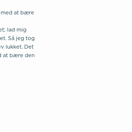
e med at bære
et; lad mig
et. Så jeg tog
ev lukket. Det
d at bære den