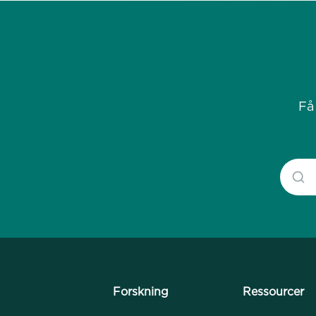
Få
Forskning
Ressourcer