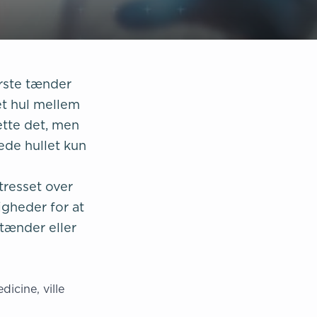
rste tænder
et hul mellem
ette det, men
kede hullet kun
tresset over
igheder for at
 tænder eller
icine, ville