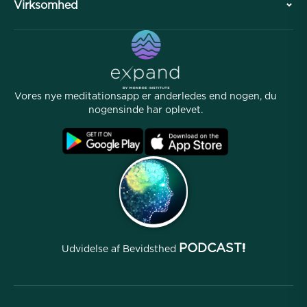
Virksomhed
Professionel Division
Gratis meditationer
Artikler
eBøger
Kontakt
Nyttige links
Karrierer
Historier
Vores Folk
Vores nye meditationsapp er anderledes end nogen, du
Affiliate Program
Lokationer
nogensinde har oplevet.
Ofte stillede spørgsmål
Betingelser
Arkiver
PODCAST!
Udvidelse af Bevidsthed