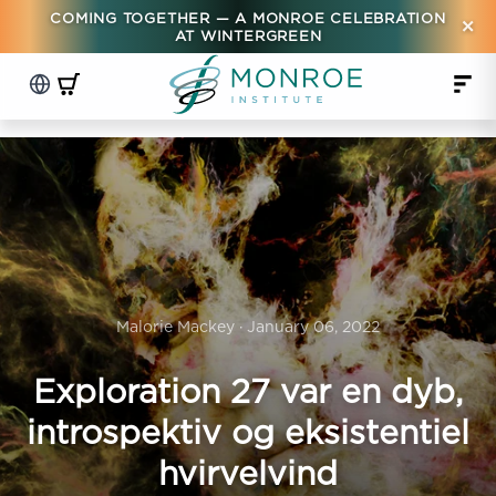
COMING TOGETHER — A MONROE CELEBRATION
×
AT WINTERGREEN
Malorie Mackey · January 06, 2022
Exploration 27 var en dyb,
introspektiv og eksistentiel
hvirvelvind