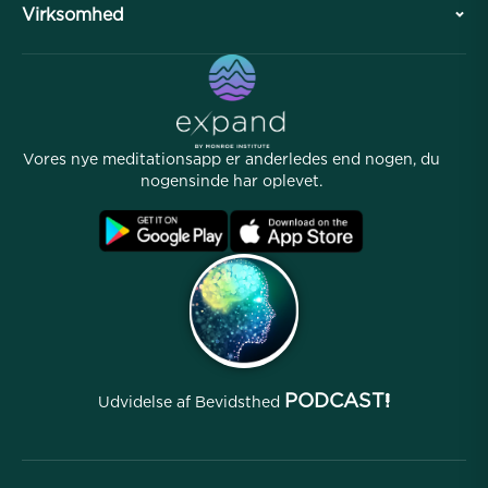
Virksomhed
Professionel Division
Gratis meditationer
Artikler
eBøger
Kontakt
Nyttige links
Karrierer
Historier
Vores Folk
Vores nye meditationsapp er anderledes end nogen, du
Affiliate Program
Lokationer
nogensinde har oplevet.
Ofte stillede spørgsmål
Betingelser
Arkiver
PODCAST!
Udvidelse af Bevidsthed