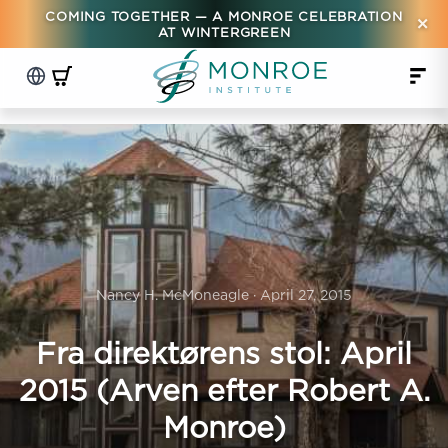
COMING TOGETHER — A MONROE CELEBRATION
×
AT WINTERGREEN
Nancy H. McMoneagle · April 27, 2015
Fra direktørens stol: April
2015 (Arven efter Robert A.
Monroe)