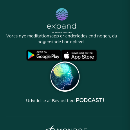
Gratis meditationer
Artikler
eBøger
Kontakt
Nyttige links
Karrierer
Historier
Vores Folk
Vores nye meditationsapp er anderledes end nogen, du
Affiliate Program
Lokationer
nogensinde har oplevet.
Ofte stillede spørgsmål
Betingelser
Arkiver
PODCAST!
Udvidelse af Bevidsthed