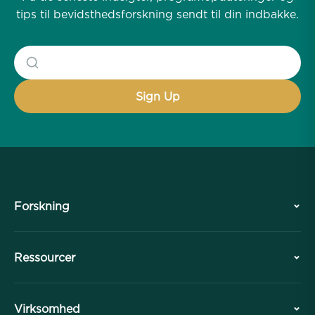
tips til bevidsthedsforskning sendt til din indbakke.
Forskning
Historie
Ressourcer
Oversigt
Samarbejder
Planlæg dit besøg
Virksomhed
Professionel Division