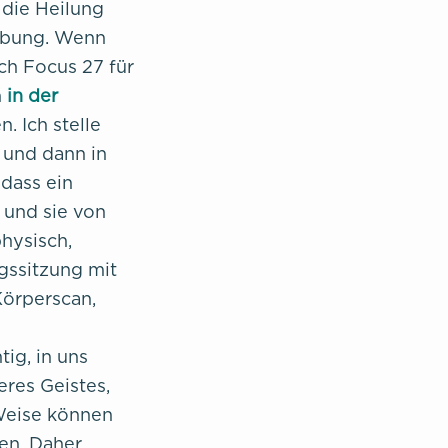
 die Heilung
lübung. Wenn
ch Focus 27 für
n
in der
n. Ich stelle
 und dann in
 dass ein
 und sie von
hysisch,
ngssitzung mit
Körperscan,
tig, in uns
eres Geistes,
 Weise können
en. Daher