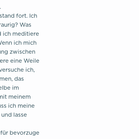
.
and fort. Ich
traurig? Was
 ich meditiere
Wenn ich mich
dung zwischen
ere eine Weile
versuche ich,
men, das
elbe im
 mit meinem
uss ich meine
 und lasse
afür bevorzuge