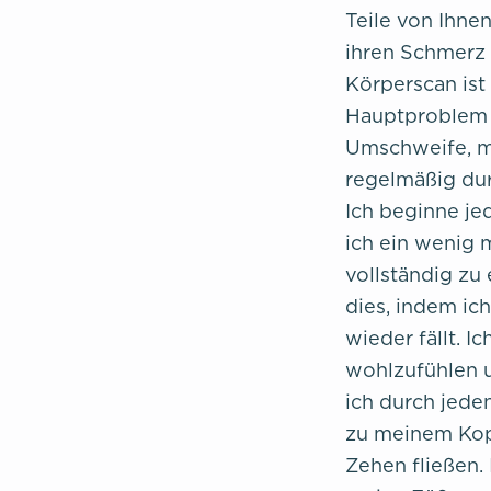
Teile von Ihne
ihren Schmerz 
Körperscan ist
Hauptproblem a
Umschweife, mö
regelmäßig dur
Ich beginne j
ich ein wenig 
vollständig zu
dies, indem ich
wieder fällt. I
wohlzufühlen u
ich durch jede
zu meinem Kopf
Zehen fließen.