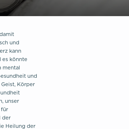
 damit
isch und
erz kann
d es könnte
n mental
 Gesundheit und
 Geist, Körper
sundheit
h, unser
 für
 der
ie Heilung der