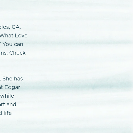
eles, CA.
 "What Love
” You can
rms. Check
. She has
at Edgar
 while
art and
 life