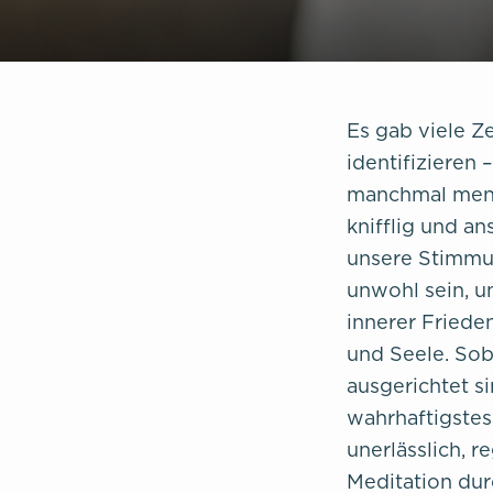
Es gab viele Z
identifizieren
manchmal ment
knifflig und a
unsere Stimmun
unwohl sein, u
innerer Friede
und Seele. Sob
ausgerichtet s
wahrhaftigstes 
unerlässlich, 
Meditation dur