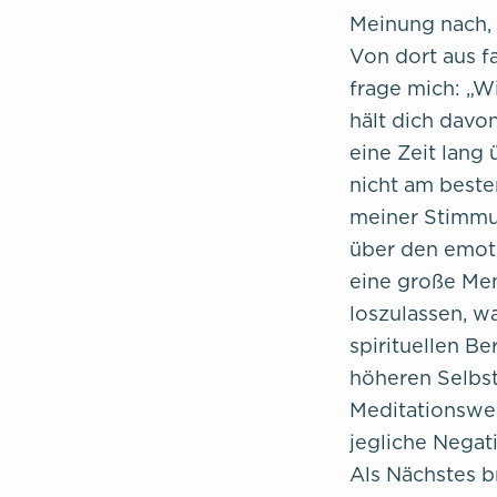
Meinung nach, 
Von dort aus f
frage mich: „Wi
hält dich davo
eine Zeit lang
nicht am beste
meiner Stimmun
über den emoti
eine große Me
loszulassen, w
spirituellen B
höheren Selbst
Meditationswei
jegliche Negati
Als Nächstes b