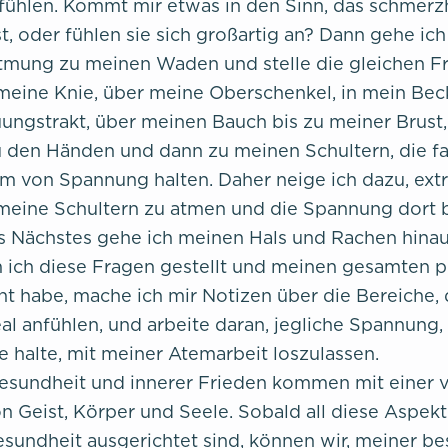
ühlen. Kommt mir etwas in den Sinn, das schmerz
, oder fühlen sie sich großartig an? Dann gehe ich
tmung zu meinen Waden und stelle die gleichen F
meine Knie, über meine Oberschenkel, in mein Be
ngstrakt, über meinen Bauch bis zu meiner Brust,
 den Händen und dann zu meinen Schultern, die f
m von Spannung halten. Daher neige ich dazu, extr
 meine Schultern zu atmen und die Spannung dort
ls Nächstes gehe ich meinen Hals und Rachen hinau
 ich diese Fragen gestellt und meinen gesamten 
t habe, mache ich mir Notizen über die Bereiche, d
al anfühlen, und arbeite daran, jegliche Spannung, 
 halte, mit meiner Atemarbeit loszulassen.
esundheit und innerer Frieden kommen mit einer v
n Geist, Körper und Seele. Sobald all diese Aspek
sundheit ausgerichtet sind, können wir, meiner b