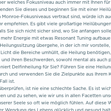
aber welches Fokusniveau auch immer mit Ihnen für
wenden Sie dieses und beginnen Sie mit einer Hei
n Monroe-Fokusniveaus vertraut sind, würde ich au
hr empfehlen. Es gibt viele großartige Heilübunge
falls Sie sich nicht sicher sind, wo Sie anfangen solle
ch mehr Energie mit etwas Resonant Tuning aufbaue
 Heilungssitzung übergehe, in der ich mir vorstelle,
Licht die Bereiche umhüllt, die Heilung benötigen,
und ihren Beschwerden, sowohl mental als auch p
oniert Delfinheilung für Sie? Führen Sie eine Heilu
urch und verwenden Sie die Zielpunkte aus Ihrem 
all ist.
überprüfen, ist nie eine schlechte Sache. Es ist wich
en und zu sehen, wie wir uns in allen Facetten uns
serer Seele so oft wie möglich fühlen. Auf diese
der Wendung des Lebens glücklich und gesund halt