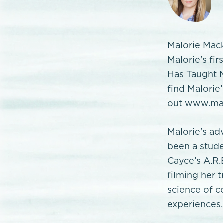
Malorie Mack
Malorie's fi
Has Taught M
find Malorie
out www.mal
Malorie's ad
been a stude
Cayce’s A.R.
filming her 
science of c
experiences.