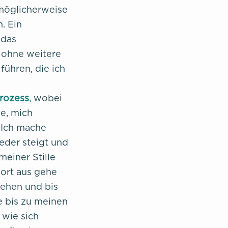
 möglicherweise
. Ein
 das
, ohne weitere
ühren, die ich
rozess
, wobei
e, mich
 Ich mache
ieder steigt und
meiner Stille
ort aus gehe
Zehen und bis
e bis zu meinen
 wie sich