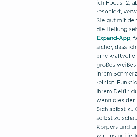
ich Focus 12, 
resoniert, ver
Sie gut mit de
die Heilung se
Expand-App
, 
sicher, dass i
eine kraftvolle
großes weißes 
ihrem Schmerz 
reinigt. Funkti
Ihrem Delfin d
wenn dies der F
Sich selbst zu 
selbst zu schau
Körpers und un
wir uns bei je