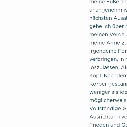
meine Füße anf
unangenehm ist
nächsten Ausa
gehe ich über 
meinen Verdauu
meine Arme zu
irgendeine For
verbringen, in
loszulassen. A
Kopf. Nachdem
Körper gescann
weniger als ide
möglicherweise
Vollständige G
Ausrichtung vo
Frieden und Ge