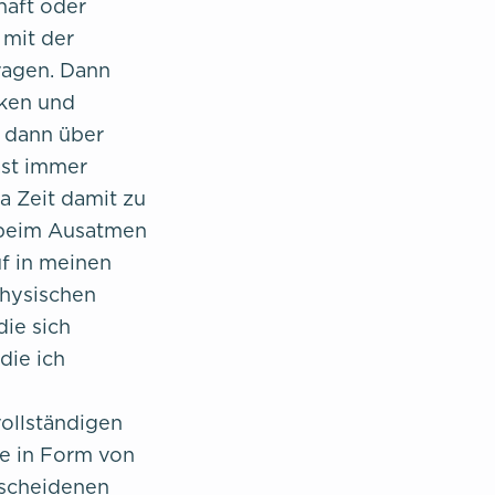
haft oder
 mit der
ragen. Dann
cken und
 dann über
ast immer
a Zeit damit zu
 beim Ausatmen
f in meinen
physischen
ie sich
die ich
ollständigen
te in Form von
escheidenen