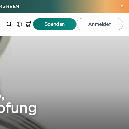
×
ERGREEN
Spenden
Anmelden
,
pfung