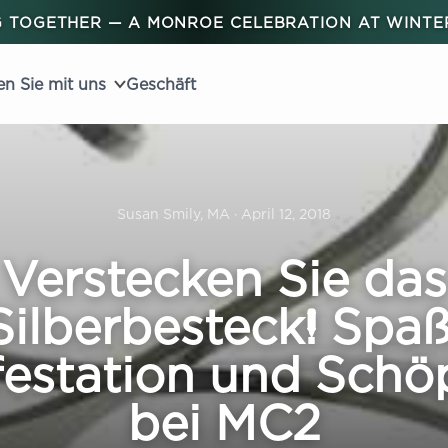
 TOGETHER — A MONROE CELEBRATION AT WINT
en Sie mit uns
Geschäft
Susan Smily, MA · April 12, 2018
Verstecken Sie das
Silberbesteck! Spaß
festation und Schö
bei MC2