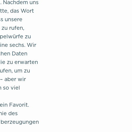
n. Nachdem uns
tte, das Wort
ss unsere
zu rufen,
ppelwürfe zu
eine sechs. Wir
schen Daten
die zu erwarten
rufen, um zu
– aber wir
 so viel
in Favorit.
nie des
 Überzeugungen