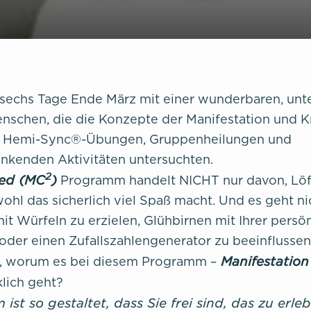
 sechs Tage Ende März mit einer wunderbaren, unt
schen, die die Konzepte der Manifestation und K
n Hemi-Sync®-Übungen, Gruppenheilungen und
nkenden Aktivitäten untersuchten.
2
ed (MC
)
Programm handelt NICHT nur davon, Löf
ohl das sicherlich viel Spaß macht. Und es geht ni
t Würfeln zu erzielen, Glühbirnen mit Ihrer persö
oder einen Zufallszahlengenerator zu beeinflussen
Manifestation
e, worum es bei diesem Programm –
lich geht?
ist so gestaltet, dass Sie frei sind, das zu erle