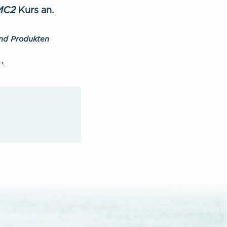
MC2
Kurs an.
und Produkten
®.