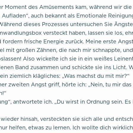
her Moment des Amüsements kam, während wir di
 Aufladen“, auch bekannt als Emotionale Reinigun
Während dieses Prozesses untersuchen Sie Ängste, 
mwandlungsbox versteckt haben, lassen sie los, eh
 fordern frische Energie zurück. Meine erste Angs
el mit großen Zähnen, die nach mir schnappte, und 
oslassen! Also wickelte ich sie in ein weißes Leinen
enen Band zusammen und schickte sie ins Licht. 
 ein ziemlich klägliches: „Was machst du mit mir?“
ner zweiten Angst griff, hörte ich: „Nein, tu mir das 
n!“
ung“, antwortete ich. „Du wirst in Ordnung sein. Es 
 wieder hinsah, versteckten sie sich alle und entsch
 nur helfen, etwas zu lernen. Ich wollte dich wirklich