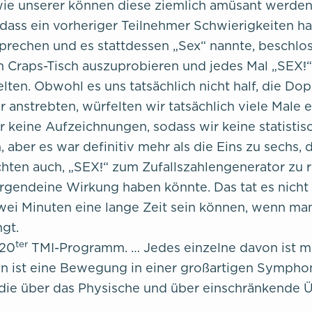
wie unserer können diese ziemlich amüsant werde
dass ein vorheriger Teilnehmer Schwierigkeiten ha
prechen und es stattdessen „Sex“ nannte, beschlo
 Craps-Tisch auszuprobieren und jedes Mal „SEX!“ 
lten. Obwohl es uns tatsächlich nicht half, die Do
ir anstrebten, würfelten wir tatsächlich viele Male 
r keine Aufzeichnungen, sodass wir keine statisti
, aber es war definitiv mehr als die Eins zu sechs, 
chten auch, „SEX!“ zum Zufallszahlengenerator zu 
irgendeine Wirkung haben könnte. Das tat es nicht 
zwei Minuten eine lange Zeit sein können, wenn man
gt.
ter
 20
TMI-Programm. … Jedes einzelne davon ist me
n ist eine Bewegung in einer großartigen Sympho
 die über das Physische und über einschränkende