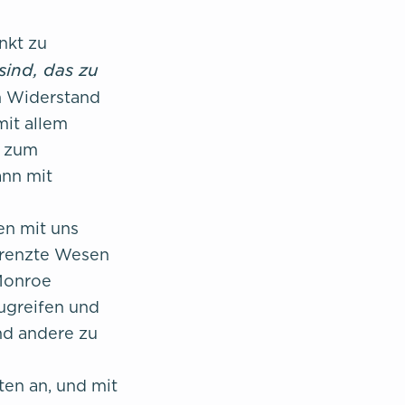
nkt zu
sind, das zu
h Widerstand
it allem
s zum
ann mit
en mit uns
grenzte Wesen
Monroe
zugreifen und
nd andere zu
ten an, und mit