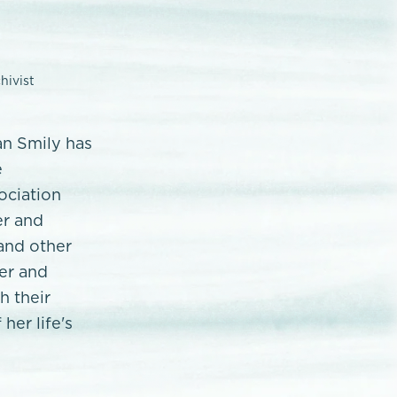
hivist
an Smily has
e
ociation
er and
and other
ler and
h their
her life's