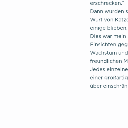
erschrecken.“
Dann wurden si
Wurf von Kätzc
einige blieben
Dies war mein
Einsichten geg
Wachstum und H
freundlichen M
Jedes einzelne
einer großarti
über einschrä