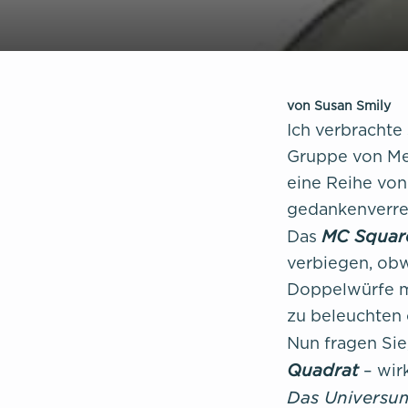
von Susan Smily
Ich verbrachte
Gruppe von Men
eine Reihe vo
gedankenverre
MC Squar
Das
verbiegen, obw
Doppelwürfe mi
zu beleuchten 
Nun fragen Si
Quadrat
– wirk
Das Universum 