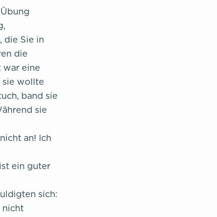
e Übung
g,
die Sie in
ren die
t war eine
sie wollte
tuch, band sie
Während sie
nicht an! Ich
ist ein guter
uldigten sich:
 nicht