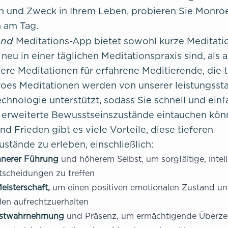
n und Zweck in Ihrem Leben, probieren Sie Monroe
 am Tag.
and
Meditations-App bietet sowohl kurze Meditati
 neu in einer täglichen Meditationspraxis sind, als 
nere Meditationen für erfahrene Meditierende, die 
oes Meditationen werden von unserer leistungsst
chnologie unterstützt, sodass Sie schnell und einf
 erweiterte Bewusstseinszustände eintauchen kön
d Frieden gibt es viele Vorteile, diese tieferen
stände zu erleben, einschließlich:
nnerer Führung
und höherem Selbst, um sorgfältige, intel
scheidungen zu treffen
eisterschaft,
um einen positiven emotionalen Zustand u
en aufrechtzuerhalten
bstwahrnehmung
und Präsenz, um ermächtigende Überz