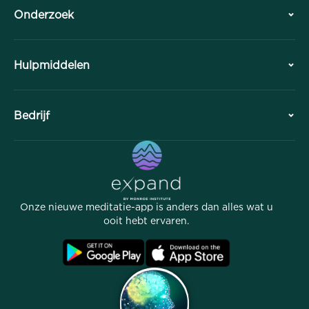
Onderzoek
Geschiedenis
Hulpmiddelen
Overzicht
Samenwerkingen
Plan uw bezoek
Bedrijf
Professionele Divisie
Gratis meditaties
Artikelen
eBooks
Contact
Handige links
Carrières
Verhalen
Onze Mensen
Onze nieuwe meditatie-app is anders dan alles wat u
Affiliate Programma
Locaties
ooit hebt ervaren.
Veelgestelde vragen
Voorwaarden
Archieven