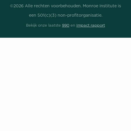
©2026 Alle rechten voorbehouden. Monroe Institute is
een 501(c)(3) non-profitorganisatie.
Bekijk onze laatste
990
en
Impact rapport