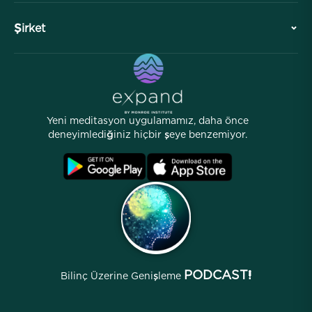
İşbirlikleri
Ziyaretinizi Planlayın
Şirket
Profesyonel Bölüm
Ücretsiz Meditasyonlar
Makaleler
eKitaplar
İletişim
Yardımcı Bağlantılar
Kariyerler
Hikayeler
İnsanlarımız
Yeni meditasyon uygulamamız, daha önce
Ortaklık Programı
Lokasyonlar
deneyimlediğiniz hiçbir şeye benzemiyor.
SSS
Şartlar
Arşivler
PODCAST!
Bilinç Üzerine Genişleme