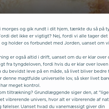
i morges og gik rundt i dit hjem, tænkte du så på 
rdi det ikke er vigtigt? Nej, fordi vi alle tager det
kt, og holder os forbundet med Jorden, uanset om vi
ing er også altid i drift, uanset om du er klar over d
igt fra tyngdeloven, fordi hvis du er klar over love
n du bevidst leve på en måde, så livet bliver bedre 
er denne magtfulde universelle lov, så sker livet bar
e har meget kontrol.
om tiltrækning? Grundlæggende siger den, at "lige 
i et vibrerende univers, hvor alt er vibrerende af nat
g følelser. Uanset hvad du vanemæssigt giver din