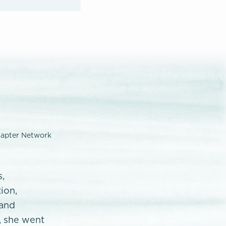
hapter Network
s,
ion,
 and
, she went