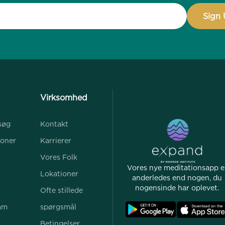
Virksomhed
søg
Kontakt
ioner
Karrierer
Vores Folk
Vores nye meditationsapp e
Lokationer
anderledes end nogen, du
nogensinde har oplevet.
Ofte stillede
ram
spørgsmål
Betingelser