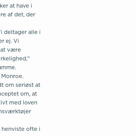
er at have i
re af det, der
 deltager alle i
r ej. Vi
 at være
rkelighed,"
samme.
t Monroe.
t om seriøst at
nceptet om, at
tivt med loven
onsværktøjer
 henviste ofte i