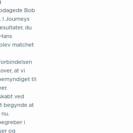
g
r opdagede Bob
. I Journeys
sultater, du
 Hans
 blev matchet
forbindelsen
ver, at vi
bemyndiget til
er.
skabt ved
mt begynde at
 nu.
begreber i
ser og