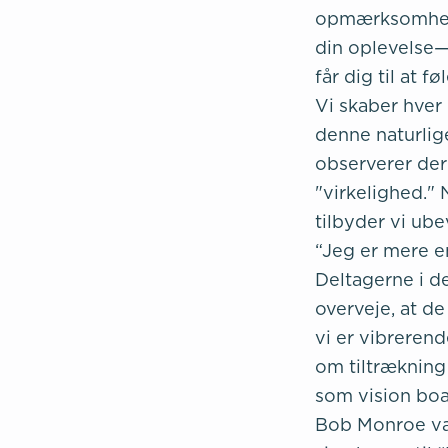
opmærksomhed 
din oplevelse—b
får dig til at f
Vi skaber hver 
denne naturlige
observerer dere
"virkelighed."
tilbyder vi ub
“Jeg er mere en
Deltagerne i d
overveje, at d
vi er vibrerend
om tiltrækning
som vision boa
Bob Monroe var 