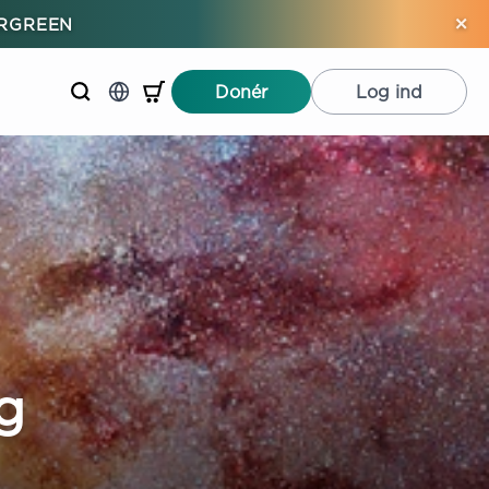
×
ERGREEN
Donér
Log ind
g