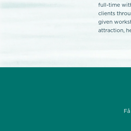
full-time wi
clients thro
given worksh
attraction, 
Få