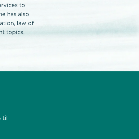
ervices to
he has also
tion, law of
nt topics.
til