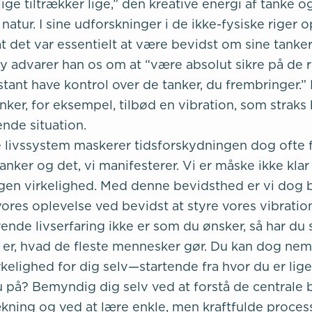
“lige tiltrækker lige,” den kreative energi af tanke o
natur. I sine udforskninger i de ikke-fysiske rige
at det var essentielt at være bevidst om sine tanker
y advarer han os om at “være absolut sikre på de re
tant have kontrol over de tanker, du frembringer.”
ker, for eksempel, tilbød en vibration, som straks
de situation.
ke livssystem maskerer tidsforskydningen dog ofte 
nker og det, vi manifesterer. Vi er måske ikke klar o
gen virkelighed. Med denne bevidsthed er vi dog 
vores oplevelse ved bevidst at styre vores vibration
ende livserfaring ikke er som du ønsker, så har du 
et er, hvad de fleste mennesker gør. Du kan dog ne
kelighed for dig selv—startende fra hvor du er lige
 på? Bemyndig dig selv ved at forstå de centrale 
ækning og ved at lære enkle, men kraftfulde proces