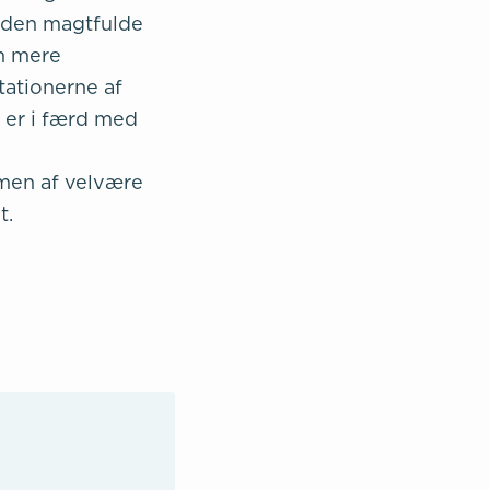
ra den magtfulde
en mere
ationerne af
 er i færd med
ømmen af velvære
t.
!