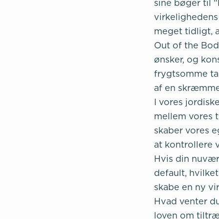
sine bøger til 
virkelighedens 
meget tidligt, 
Out of the Bod
ønsker, og kons
frygtsomme tan
af en skræmmen
I vores jordis
mellem vores ta
skaber vores e
at kontrollere 
Hvis din nuvær
default, hvilk
skabe en ny vir
Hvad venter du
loven om tiltr