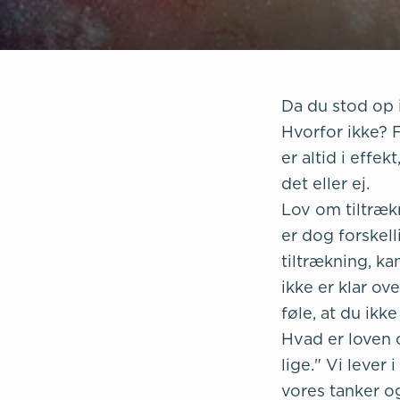
Da du stod op 
Hvorfor ikke? Fo
er altid i effe
det eller ej.
Lov om tiltrækn
er dog forskell
tiltrækning, ka
ikke er klar ov
føle, at du ikk
Hvad er loven 
lige." Vi lever 
vores tanker o