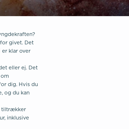
tyngdekraften?
 for givet. Det
 er klar over
et eller ej. Det
n om
for dig. Hvis du
e, og du kan
tiltrækker
ur, inklusive