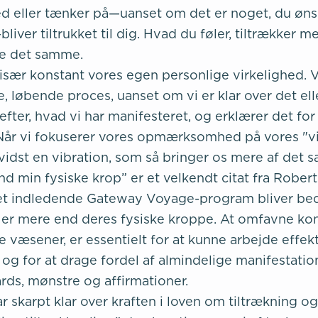
eller tænker på—uanset om det er noget, du ønsk
liver tiltrukket til dig. Hvad du føler, tiltrækker me
øle det samme.
især konstant vores egen personlige virkelighed. Vi
, løbende proces, uanset om vi er klar over det elle
fter, hvad vi har manifesteret, og erklærer det for
 Når vi fokuserer vores opmærksomhed på vores "vi
evidst en vibration, som så bringer os mere af det 
d min fysiske krop” er et velkendt citat fra Rober
et indledende Gateway Voyage-program bliver bed
e er mere end deres fysiske kroppe. At omfavne ko
e væsener, er essentielt for at kunne arbejde effek
 og for at drage fordel af almindelige manifestati
rds, mønstre og affirmationer.
skarpt klar over kraften i loven om tiltrækning og