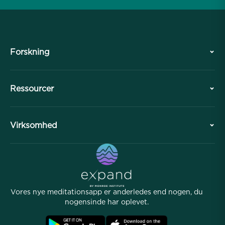
Forskning
Historie
Ressourcer
Oversigt
Samarbejder
Planlæg dit besøg
Virksomhed
Professionel Division
Gratis meditationer
Artikler
eBøger
Kontakt
Nyttige links
Karrierer
Historier
Vores Folk
Vores nye meditationsapp er anderledes end nogen, du
Affiliate Program
Lokationer
nogensinde har oplevet.
Ofte stillede spørgsmål