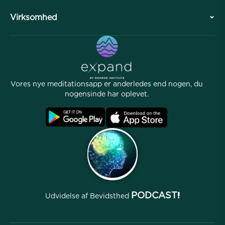
Samarbejder
Planlæg dit besøg
Virksomhed
Professionel Division
Gratis meditationer
Artikler
eBøger
Kontakt
Nyttige links
Karrierer
Historier
Vores Folk
Vores nye meditationsapp er anderledes end nogen, du
Affiliate Program
Lokationer
nogensinde har oplevet.
Ofte stillede spørgsmål
Betingelser
Arkiver
PODCAST!
Udvidelse af Bevidsthed